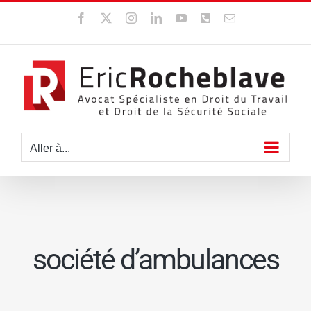
Passer
Facebook
X
Instagram
LinkedIn
YouTube
WhatsApp
Email
au
contenu
Aller à...
société d’ambulances