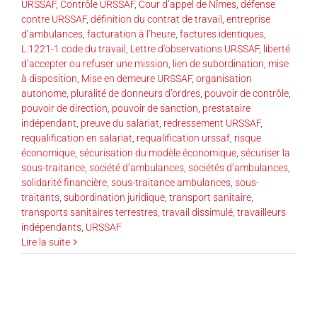
URSSAF
,
Contrôle URSSAF
,
Cour d’appel de Nîmes
,
défense
contre URSSAF
,
définition du contrat de travail
,
entreprise
d’ambulances
,
facturation à l’heure
,
factures identiques
,
L.1221-1 code du travail
,
Lettre d'observations URSSAF
,
liberté
d’accepter ou refuser une mission
,
lien de subordination
,
mise
à disposition
,
Mise en demeure URSSAF
,
organisation
autonome
,
pluralité de donneurs d’ordres
,
pouvoir de contrôle
,
pouvoir de direction
,
pouvoir de sanction
,
prestataire
indépendant
,
preuve du salariat
,
redressement URSSAF
,
requalification en salariat
,
requalification urssaf
,
risque
économique
,
sécurisation du modèle économique
,
sécuriser la
sous-traitance
,
société d’ambulances
,
sociétés d’ambulances
,
solidarité financière
,
sous-traitance ambulances
,
sous-
traitants
,
subordination juridique
,
transport sanitaire
,
transports sanitaires terrestres
,
travail dissimulé
,
travailleurs
indépendants
,
URSSAF
Lire la suite