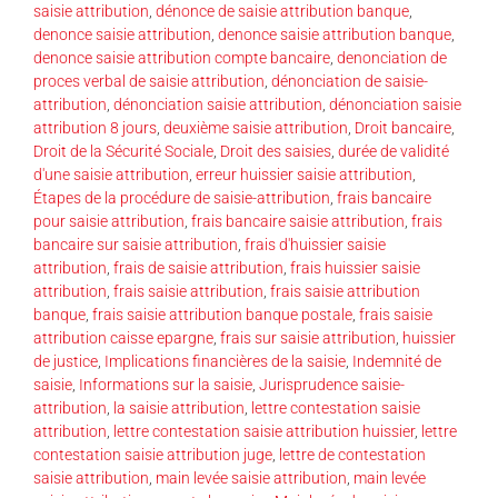
saisie attribution
,
dénonce de saisie attribution banque
,
denonce saisie attribution
,
denonce saisie attribution banque
,
denonce saisie attribution compte bancaire
,
denonciation de
proces verbal de saisie attribution
,
dénonciation de saisie-
attribution
,
dénonciation saisie attribution
,
dénonciation saisie
attribution 8 jours
,
deuxième saisie attribution
,
Droit bancaire
,
Droit de la Sécurité Sociale
,
Droit des saisies
,
durée de validité
d'une saisie attribution
,
erreur huissier saisie attribution
,
Étapes de la procédure de saisie-attribution
,
frais bancaire
pour saisie attribution
,
frais bancaire saisie attribution
,
frais
bancaire sur saisie attribution
,
frais d'huissier saisie
attribution
,
frais de saisie attribution
,
frais huissier saisie
attribution
,
frais saisie attribution
,
frais saisie attribution
banque
,
frais saisie attribution banque postale
,
frais saisie
attribution caisse epargne
,
frais sur saisie attribution
,
huissier
de justice
,
Implications financières de la saisie
,
Indemnité de
saisie
,
Informations sur la saisie
,
Jurisprudence saisie-
attribution
,
la saisie attribution
,
lettre contestation saisie
attribution
,
lettre contestation saisie attribution huissier
,
lettre
contestation saisie attribution juge
,
lettre de contestation
saisie attribution
,
main levée saisie attribution
,
main levée