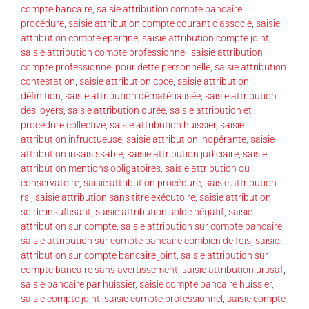
compte bancaire
,
saisie attribution compte bancaire
procédure
,
saisie attribution compte courant d'associé
,
saisie
attribution compte epargne
,
saisie attribution compte joint
,
saisie attribution compte professionnel
,
saisie attribution
compte professionnel pour dette personnelle
,
saisie attribution
contestation
,
saisie attribution cpce
,
saisie attribution
définition
,
saisie attribution dématérialisée
,
saisie attribution
des loyers
,
saisie attribution durée
,
saisie attribution et
procédure collective
,
saisie attribution huissier
,
saisie
attribution infructueuse
,
saisie attribution inopérante
,
saisie
attribution insaisissable
,
saisie attribution judiciaire
,
saisie
attribution mentions obligatoires
,
saisie attribution ou
conservatoire
,
saisie attribution procédure
,
saisie attribution
rsi
,
saisie attribution sans titre exécutoire
,
saisie attribution
solde insuffisant
,
saisie attribution solde négatif
,
saisie
attribution sur compte
,
saisie attribution sur compte bancaire
,
saisie attribution sur compte bancaire combien de fois
,
saisie
attribution sur compte bancaire joint
,
saisie attribution sur
compte bancaire sans avertissement
,
saisie attribution urssaf
,
saisie bancaire par huissier
,
saisie compte bancaire huissier
,
saisie compte joint
,
saisie compte professionnel
,
saisie compte