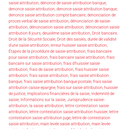
saisie attribution
,
dénonce de saisie attribution banque
,
denonce saisie attribution
,
denonce saisie attribution banque
,
denonce saisie attribution compte bancaire
,
denonciation de
proces verbal de saisie attribution
,
dénonciation de saisie-
attribution
,
dénonciation saisie attribution
,
dénonciation saisie
attribution 8 jours
,
deuxième saisie attribution
,
Droit bancaire
,
Droit de la Sécurité Sociale
,
Droit des saisies
,
durée de validité
d'une saisie attribution
,
erreur huissier saisie attribution
,
Étapes de la procédure de saisie-attribution
,
frais bancaire
pour saisie attribution
,
frais bancaire saisie attribution
,
frais
bancaire sur saisie attribution
,
frais d'huissier saisie
attribution
,
frais de saisie attribution
,
frais huissier saisie
attribution
,
frais saisie attribution
,
frais saisie attribution
banque
,
frais saisie attribution banque postale
,
frais saisie
attribution caisse epargne
,
frais sur saisie attribution
,
huissier
de justice
,
Implications financières de la saisie
,
Indemnité de
saisie
,
Informations sur la saisie
,
Jurisprudence saisie-
attribution
,
la saisie attribution
,
lettre contestation saisie
attribution
,
lettre contestation saisie attribution huissier
,
lettre
contestation saisie attribution juge
,
lettre de contestation
saisie attribution
,
main levée saisie attribution
,
main levée