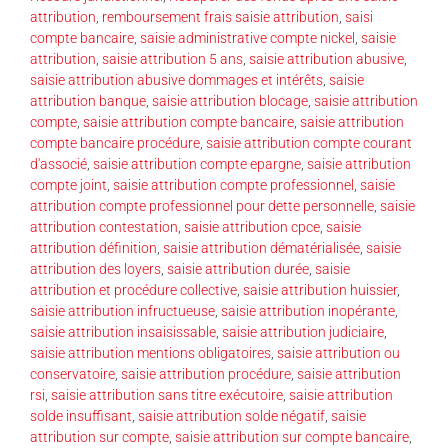
attribution
,
remboursement frais saisie attribution
,
saisi
compte bancaire
,
saisie administrative compte nickel
,
saisie
attribution
,
saisie attribution 5 ans
,
saisie attribution abusive
,
saisie attribution abusive dommages et intérêts
,
saisie
attribution banque
,
saisie attribution blocage
,
saisie attribution
compte
,
saisie attribution compte bancaire
,
saisie attribution
compte bancaire procédure
,
saisie attribution compte courant
d'associé
,
saisie attribution compte epargne
,
saisie attribution
compte joint
,
saisie attribution compte professionnel
,
saisie
attribution compte professionnel pour dette personnelle
,
saisie
attribution contestation
,
saisie attribution cpce
,
saisie
attribution définition
,
saisie attribution dématérialisée
,
saisie
attribution des loyers
,
saisie attribution durée
,
saisie
attribution et procédure collective
,
saisie attribution huissier
,
saisie attribution infructueuse
,
saisie attribution inopérante
,
saisie attribution insaisissable
,
saisie attribution judiciaire
,
saisie attribution mentions obligatoires
,
saisie attribution ou
conservatoire
,
saisie attribution procédure
,
saisie attribution
rsi
,
saisie attribution sans titre exécutoire
,
saisie attribution
solde insuffisant
,
saisie attribution solde négatif
,
saisie
attribution sur compte
,
saisie attribution sur compte bancaire
,