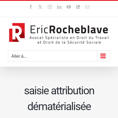
Passer
Facebook
X
Instagram
LinkedIn
YouTube
WhatsApp
Email
au
contenu
Aller à...
saisie attribution
dématérialisée