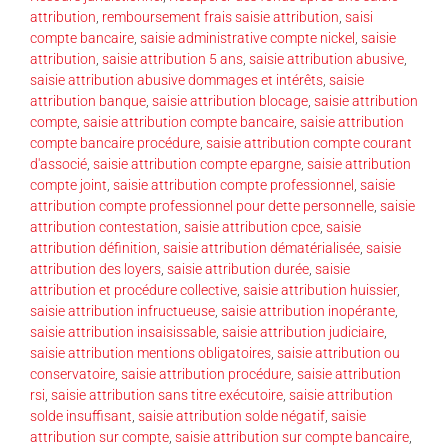
attribution
,
remboursement frais saisie attribution
,
saisi
compte bancaire
,
saisie administrative compte nickel
,
saisie
attribution
,
saisie attribution 5 ans
,
saisie attribution abusive
,
saisie attribution abusive dommages et intérêts
,
saisie
attribution banque
,
saisie attribution blocage
,
saisie attribution
compte
,
saisie attribution compte bancaire
,
saisie attribution
compte bancaire procédure
,
saisie attribution compte courant
d'associé
,
saisie attribution compte epargne
,
saisie attribution
compte joint
,
saisie attribution compte professionnel
,
saisie
attribution compte professionnel pour dette personnelle
,
saisie
attribution contestation
,
saisie attribution cpce
,
saisie
attribution définition
,
saisie attribution dématérialisée
,
saisie
attribution des loyers
,
saisie attribution durée
,
saisie
attribution et procédure collective
,
saisie attribution huissier
,
saisie attribution infructueuse
,
saisie attribution inopérante
,
saisie attribution insaisissable
,
saisie attribution judiciaire
,
saisie attribution mentions obligatoires
,
saisie attribution ou
conservatoire
,
saisie attribution procédure
,
saisie attribution
rsi
,
saisie attribution sans titre exécutoire
,
saisie attribution
solde insuffisant
,
saisie attribution solde négatif
,
saisie
attribution sur compte
,
saisie attribution sur compte bancaire
,