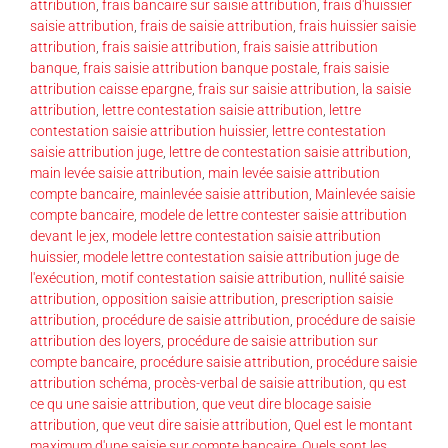
attribution
,
frais bancaire sur saisie attribution
,
frais d'huissier
saisie attribution
,
frais de saisie attribution
,
frais huissier saisie
attribution
,
frais saisie attribution
,
frais saisie attribution
banque
,
frais saisie attribution banque postale
,
frais saisie
attribution caisse epargne
,
frais sur saisie attribution
,
la saisie
attribution
,
lettre contestation saisie attribution
,
lettre
contestation saisie attribution huissier
,
lettre contestation
saisie attribution juge
,
lettre de contestation saisie attribution
,
main levée saisie attribution
,
main levée saisie attribution
compte bancaire
,
mainlevée saisie attribution
,
Mainlevée saisie
compte bancaire
,
modele de lettre contester saisie attribution
devant le jex
,
modele lettre contestation saisie attribution
huissier
,
modele lettre contestation saisie attribution juge de
l'exécution
,
motif contestation saisie attribution
,
nullité saisie
attribution
,
opposition saisie attribution
,
prescription saisie
attribution
,
procédure de saisie attribution
,
procédure de saisie
attribution des loyers
,
procédure de saisie attribution sur
compte bancaire
,
procédure saisie attribution
,
procédure saisie
attribution schéma
,
procès-verbal de saisie attribution
,
qu est
ce qu une saisie attribution
,
que veut dire blocage saisie
attribution
,
que veut dire saisie attribution
,
Quel est le montant
maximum d'une saisie sur compte bancaire
,
Quels sont les