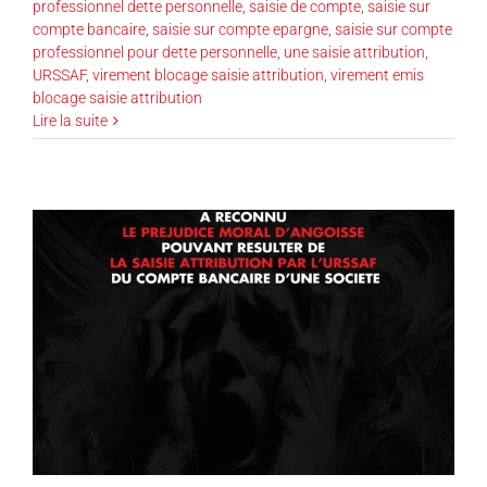
professionnel dette personnelle
,
saisie de compte
,
saisie sur
compte bancaire
,
saisie sur compte epargne
,
saisie sur compte
professionnel pour dette personnelle
,
une saisie attribution
,
URSSAF
,
virement blocage saisie attribution
,
virement emis
blocage saisie attribution
Lire la suite