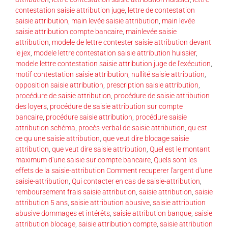
contestation saisie attribution juge
,
lettre de contestation
saisie attribution
,
main levée saisie attribution
,
main levée
saisie attribution compte bancaire
,
mainlevée saisie
attribution
,
modele de lettre contester saisie attribution devant
le jex
,
modele lettre contestation saisie attribution huissier
,
modele lettre contestation saisie attribution juge de l'exécution
,
motif contestation saisie attribution
,
nullité saisie attribution
,
opposition saisie attribution
,
prescription saisie attribution
,
procédure de saisie attribution
,
procédure de saisie attribution
des loyers
,
procédure de saisie attribution sur compte
bancaire
,
procédure saisie attribution
,
procédure saisie
attribution schéma
,
procès-verbal de saisie attribution
,
qu est
ce qu une saisie attribution
,
que veut dire blocage saisie
attribution
,
que veut dire saisie attribution
,
Quel est le montant
maximum d'une saisie sur compte bancaire
,
Quels sont les
effets de la saisie-attribution Comment recuperer l'argent d'une
saisie-attribution
,
Qui contacter en cas de saisie-attribution
,
remboursement frais saisie attribution
,
saisie attribution
,
saisie
attribution 5 ans
,
saisie attribution abusive
,
saisie attribution
abusive dommages et intérêts
,
saisie attribution banque
,
saisie
attribution blocage
,
saisie attribution compte
,
saisie attribution