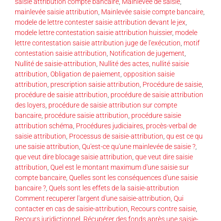
saisie attribution compte bancaire
,
Mainlevée de saisie
,
mainlevée saisie attribution
,
Mainlevée saisie compte bancaire
,
modele de lettre contester saisie attribution devant le jex
,
modele lettre contestation saisie attribution huissier
,
modele
lettre contestation saisie attribution juge de l'exécution
,
motif
contestation saisie attribution
,
Notification de jugement
,
Nullité de saisie-attribution
,
Nullité des actes
,
nullité saisie
attribution
,
Obligation de paiement
,
opposition saisie
attribution
,
prescription saisie attribution
,
Procédure de saisie
,
procédure de saisie attribution
,
procédure de saisie attribution
des loyers
,
procédure de saisie attribution sur compte
bancaire
,
procédure saisie attribution
,
procédure saisie
attribution schéma
,
Procédures judiciaires
,
procès-verbal de
saisie attribution
,
Processus de saisie-attribution
,
qu est ce qu
une saisie attribution
,
Qu'est-ce qu'une mainlevée de saisie ?
,
que veut dire blocage saisie attribution
,
que veut dire saisie
attribution
,
Quel est le montant maximum d'une saisie sur
compte bancaire
,
Quelles sont les conséquences d'une saisie
bancaire ?
,
Quels sont les effets de la saisie-attribution
Comment recuperer l'argent d'une saisie-attribution
,
Qui
contacter en cas de saisie-attribution
,
Recours contre saisie
,
Recours juridictionnel
,
Récupérer des fonds après une saisie-