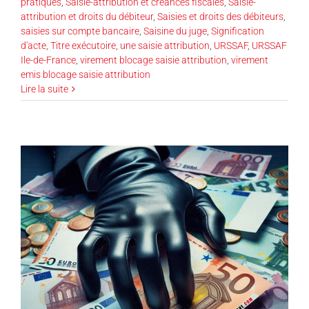
pratiques
,
Saisie-attribution et créances fiscales
,
Saisie-
attribution et droits du débiteur
,
Saisies et droits des débiteurs
,
saisies sur compte bancaire
,
Saisine du juge
,
Signification
d'acte
,
Titre exécutoire
,
une saisie attribution
,
URSSAF
,
URSSAF
Ile-de-France
,
virement blocage saisie attribution
,
virement
emis blocage saisie attribution
Lire la suite