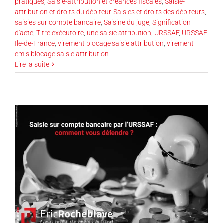
pratiques
,
Saisie-attribution et créances fiscales
,
Saisie-
attribution et droits du débiteur
,
Saisies et droits des débiteurs
,
saisies sur compte bancaire
,
Saisine du juge
,
Signification
d'acte
,
Titre exécutoire
,
une saisie attribution
,
URSSAF
,
URSSAF
Ile-de-France
,
virement blocage saisie attribution
,
virement
emis blocage saisie attribution
Lire la suite