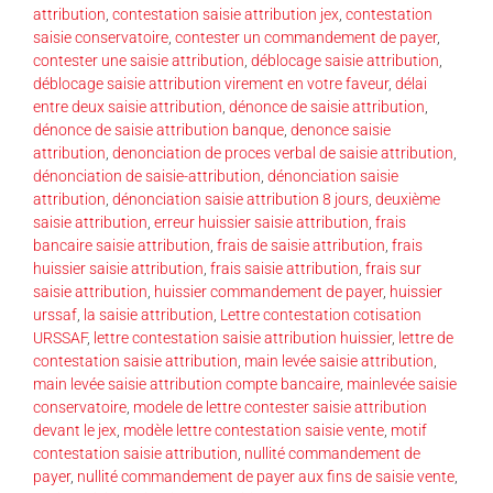
attribution
,
contestation saisie attribution jex
,
contestation
saisie conservatoire
,
contester un commandement de payer
,
contester une saisie attribution
,
déblocage saisie attribution
,
déblocage saisie attribution virement en votre faveur
,
délai
entre deux saisie attribution
,
dénonce de saisie attribution
,
dénonce de saisie attribution banque
,
denonce saisie
attribution
,
denonciation de proces verbal de saisie attribution
,
dénonciation de saisie-attribution
,
dénonciation saisie
attribution
,
dénonciation saisie attribution 8 jours
,
deuxième
saisie attribution
,
erreur huissier saisie attribution
,
frais
bancaire saisie attribution
,
frais de saisie attribution
,
frais
huissier saisie attribution
,
frais saisie attribution
,
frais sur
saisie attribution
,
huissier commandement de payer
,
huissier
urssaf
,
la saisie attribution
,
Lettre contestation cotisation
URSSAF
,
lettre contestation saisie attribution huissier
,
lettre de
contestation saisie attribution
,
main levée saisie attribution
,
main levée saisie attribution compte bancaire
,
mainlevée saisie
conservatoire
,
modele de lettre contester saisie attribution
devant le jex
,
modèle lettre contestation saisie vente
,
motif
contestation saisie attribution
,
nullité commandement de
payer
,
nullité commandement de payer aux fins de saisie vente
,