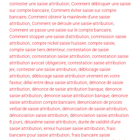
contester une saisie attribution
,
Comment débloquer une saisie
sur compte bancaire
,
Comment éviter saisie sur compte
bancaire
,
Comment obtenir la mainlevée d'une saisie-
attribution
,
Comment se déroule une saisie-attribution
,
Comment se passe une saisie sur le compte bancaire
,
Comment stopper une saisie d'attribution
,
commission saisie
attribution
,
compte nickel saisie huissier
,
compte saisie
,
compte saisie tiers detenteur
,
contestation de saisie
attribution
,
contestation saisie attribution
,
contestation saisie
attribution avocat obligatoire
,
contestation saisie attribution
jex
,
contester une saisie attribution
,
déblocage saisie
attribution
,
déblocage saisie attribution virement en votre
faveur
,
délai entre deux saisie attribution
,
dénonce de saisie
attribution
,
dénonce de saisie attribution banque
,
denonce
saisie attribution
,
denonce saisie attribution banque
,
denonce
saisie attribution compte bancaire
,
denonciation de proces
verbal de saisie attribution
,
dénonciation de saisie-attribution
,
dénonciation saisie attribution
,
dénonciation saisie attribution
8 jours
,
deuxième saisie attribution
,
durée de validité d'une
saisie attribution
,
erreur huissier saisie attribution
,
frais
bancaire pour saisie attribution
,
frais bancaire saisie