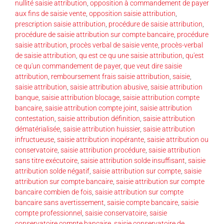
nullité saisie attribution
,
opposition à commandement de payer
aux fins de saisie vente
,
opposition saisie attribution
,
prescription saisie attribution
,
procédure de saisie attribution
,
procédure de saisie attribution sur compte bancaire
,
procédure
saisie attribution
,
procès verbal de saisie vente
,
procès-verbal
de saisie attribution
,
qu est ce qu une saisie attribution
,
qu'est
ce qu'un commandement de payer
,
que veut dire saisie
attribution
,
remboursement frais saisie attribution
,
saisie
,
saisie attribution
,
saisie attribution abusive
,
saisie attribution
banque
,
saisie attribution blocage
,
saisie attribution compte
bancaire
,
saisie attribution compte joint
,
saisie attribution
contestation
,
saisie attribution définition
,
saisie attribution
dématérialisée
,
saisie attribution huissier
,
saisie attribution
infructueuse
,
saisie attribution inopérante
,
saisie attribution ou
conservatoire
,
saisie attribution procédure
,
saisie attribution
sans titre exécutoire
,
saisie attribution solde insuffisant
,
saisie
attribution solde négatif
,
saisie attribution sur compte
,
saisie
attribution sur compte bancaire
,
saisie attribution sur compte
bancaire combien de fois
,
saisie attribution sur compte
bancaire sans avertissement
,
saisie compte bancaire
,
saisie
compte professionnel
,
saisie conservatoire
,
saisie
conservatoire compte bancaire
,
saisie conservatoire de