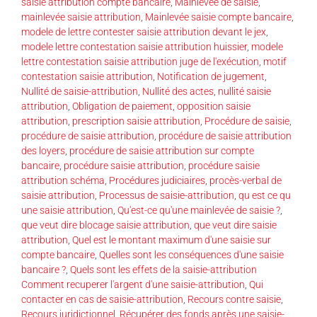
saisie attribution compte bancaire
,
Mainlevée de saisie
,
mainlevée saisie attribution
,
Mainlevée saisie compte bancaire
,
modele de lettre contester saisie attribution devant le jex
,
modele lettre contestation saisie attribution huissier
,
modele
lettre contestation saisie attribution juge de l'exécution
,
motif
contestation saisie attribution
,
Notification de jugement
,
Nullité de saisie-attribution
,
Nullité des actes
,
nullité saisie
attribution
,
Obligation de paiement
,
opposition saisie
attribution
,
prescription saisie attribution
,
Procédure de saisie
,
procédure de saisie attribution
,
procédure de saisie attribution
des loyers
,
procédure de saisie attribution sur compte
bancaire
,
procédure saisie attribution
,
procédure saisie
attribution schéma
,
Procédures judiciaires
,
procès-verbal de
saisie attribution
,
Processus de saisie-attribution
,
qu est ce qu
une saisie attribution
,
Qu'est-ce qu'une mainlevée de saisie ?
,
que veut dire blocage saisie attribution
,
que veut dire saisie
attribution
,
Quel est le montant maximum d'une saisie sur
compte bancaire
,
Quelles sont les conséquences d'une saisie
bancaire ?
,
Quels sont les effets de la saisie-attribution
Comment recuperer l'argent d'une saisie-attribution
,
Qui
contacter en cas de saisie-attribution
,
Recours contre saisie
,
Recours juridictionnel
,
Récupérer des fonds après une saisie-