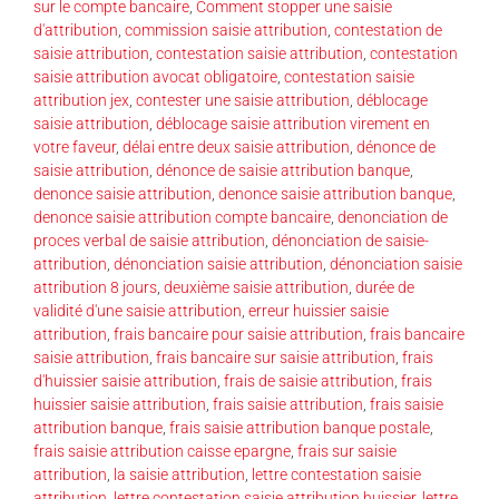
sur le compte bancaire
,
Comment stopper une saisie
d'attribution
,
commission saisie attribution
,
contestation de
saisie attribution
,
contestation saisie attribution
,
contestation
saisie attribution avocat obligatoire
,
contestation saisie
attribution jex
,
contester une saisie attribution
,
déblocage
saisie attribution
,
déblocage saisie attribution virement en
votre faveur
,
délai entre deux saisie attribution
,
dénonce de
saisie attribution
,
dénonce de saisie attribution banque
,
denonce saisie attribution
,
denonce saisie attribution banque
,
denonce saisie attribution compte bancaire
,
denonciation de
proces verbal de saisie attribution
,
dénonciation de saisie-
attribution
,
dénonciation saisie attribution
,
dénonciation saisie
attribution 8 jours
,
deuxième saisie attribution
,
durée de
validité d'une saisie attribution
,
erreur huissier saisie
attribution
,
frais bancaire pour saisie attribution
,
frais bancaire
saisie attribution
,
frais bancaire sur saisie attribution
,
frais
d'huissier saisie attribution
,
frais de saisie attribution
,
frais
huissier saisie attribution
,
frais saisie attribution
,
frais saisie
attribution banque
,
frais saisie attribution banque postale
,
frais saisie attribution caisse epargne
,
frais sur saisie
attribution
,
la saisie attribution
,
lettre contestation saisie
attribution
,
lettre contestation saisie attribution huissier
,
lettre