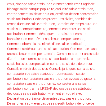
emis
,
blocage saisie attribution virement emis crédit agricole
,
blocage saisie banque populaire
,
caducité saisie attribution
,
cantonnement saisie attribution
,
certificat de non contestation
saisie attribution
,
Code des procédures civiles
,
combien de
temps dure une saisie attribution
,
Combien de temps dure une
saisie sur compte bancaire
,
comment contester une saisie
attribution
,
Comment débloquer une saisie sur compte
bancaire
,
Comment éviter saisie sur compte bancaire
,
Comment obtenir la mainlevée d'une saisie-attribution
,
Comment se déroule une saisie-attribution
,
Comment se passe
une saisie sur le compte bancaire
,
Comment stopper une saisie
d'attribution
,
commission saisie attribution
,
compte nickel
saisie huissier
,
compte saisie
,
compte saisie tiers detenteur
,
Conseils en droit des saisies
,
Conseils juridiques sur la saisie
,
contestation de saisie attribution
,
contestation saisie
attribution
,
contestation saisie attribution avocat obligatoire
,
contestation saisie attribution jex
,
contester une saisie
attribution
,
contrainte URSSAF
,
déblocage saisie attribution
,
déblocage saisie attribution virement en votre faveur
,
Déclaration de créance
,
délai entre deux saisie attribution
,
Démarches à suivre en cas de saisie-attribution
,
dénonce de