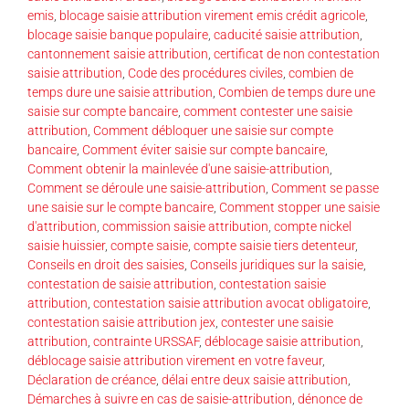
emis
,
blocage saisie attribution virement emis crédit agricole
,
blocage saisie banque populaire
,
caducité saisie attribution
,
cantonnement saisie attribution
,
certificat de non contestation
saisie attribution
,
Code des procédures civiles
,
combien de
temps dure une saisie attribution
,
Combien de temps dure une
saisie sur compte bancaire
,
comment contester une saisie
attribution
,
Comment débloquer une saisie sur compte
bancaire
,
Comment éviter saisie sur compte bancaire
,
Comment obtenir la mainlevée d'une saisie-attribution
,
Comment se déroule une saisie-attribution
,
Comment se passe
une saisie sur le compte bancaire
,
Comment stopper une saisie
d'attribution
,
commission saisie attribution
,
compte nickel
saisie huissier
,
compte saisie
,
compte saisie tiers detenteur
,
Conseils en droit des saisies
,
Conseils juridiques sur la saisie
,
contestation de saisie attribution
,
contestation saisie
attribution
,
contestation saisie attribution avocat obligatoire
,
contestation saisie attribution jex
,
contester une saisie
attribution
,
contrainte URSSAF
,
déblocage saisie attribution
,
déblocage saisie attribution virement en votre faveur
,
Déclaration de créance
,
délai entre deux saisie attribution
,
Démarches à suivre en cas de saisie-attribution
,
dénonce de