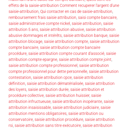
effets de la saisie-attribution Comment recuperer l'argent d'une
saisie-attribution
,
Qui contacter en cas de saisie-attribution
,
remboursement frais saisie attribution
,
saisi compte bancaire
,
saisie administrative compte nickel
,
saisie attribution
,
saisie
attribution 5 ans
,
saisie attribution abusive
,
saisie attribution
abusive dommages et intérêts
,
saisie attribution banque
,
saisie
attribution blocage
,
saisie attribution compte
,
saisie attribution
compte bancaire
,
saisie attribution compte bancaire
procédure
,
saisie attribution compte courant d'associé
,
saisie
attribution compte epargne
,
saisie attribution compte joint
,
saisie attribution compte professionnel
,
saisie attribution
compte professionnel pour dette personnelle
,
saisie attribution
contestation
,
saisie attribution cpce
,
saisie attribution
définition
,
saisie attribution dématérialisée
,
saisie attribution
des loyers
,
saisie attribution durée
,
saisie attribution et
procédure collective
,
saisie attribution huissier
,
saisie
attribution infructueuse
,
saisie attribution inopérante
,
saisie
attribution insaisissable
,
saisie attribution judiciaire
,
saisie
attribution mentions obligatoires
,
saisie attribution ou
conservatoire
,
saisie attribution procédure
,
saisie attribution
rsi
,
saisie attribution sans titre exécutoire
,
saisie attribution