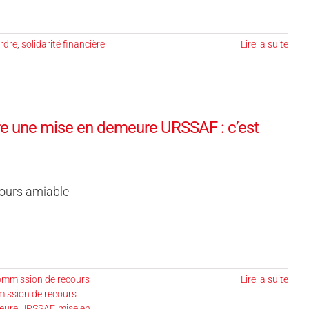
ordre
,
solidarité financière
Lire la suite
re une mise en demeure URSSAF : c’est
cours amiable
ommission de recours
Lire la suite
ission de recours
eure URSSAF
,
mise en