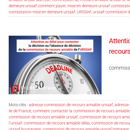
demeure urssaf comment payer
,
mise en demeure urssaf contestati
contestation mise en demeure urssaf
,
URSSAF
,
urssaf commission d
Attenti
recour
commissi
Mots-clés :
adresse commission de recours amiable urssaf
,
adresse
ile de France
,
comment contacter la commission de recours amiable
commission de recours amiable urssaf
,
commission de recours ami
l’urssaf
,
commission de recours amiable délai
,
commission de recour
urssaf bourgogne
,
commission de recours amiable urssaf bretagne