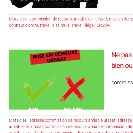
Mots-clés :
commission de recours amiable de l’urssaf
,
mise en dem
donneur d'ordre
,
travail dissimulé
,
Travail illégal
,
URSSAF
Ne pas 
bien ou
commissi
Mots-clés :
adresse commission de recours amiable urssaf
,
adresse 
amiable de l'urssaf
,
commission de recours amiable
,
commission de r
amiable urssaf adresse
,
commission de recours amiable urssaf ile d