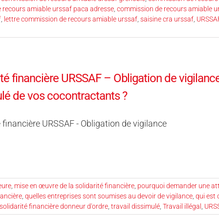
 recours amiable urssaf paca adresse
,
commission de recours amiable ur
f
,
lettre commission de recours amiable urssaf
,
saisine cra urssaf
,
URSSA
ité financière URSSAF – Obligation de vigilanc
lé de vos cocontractants ?
é financière URSSAF - Obligation de vigilance
eure
,
mise en œuvre de la solidarité financière
,
pourquoi demander une atte
nancière
,
quelles entreprises sont soumises au devoir de vigilance
,
qui est 
solidarité financière donneur d'ordre
,
travail dissimulé
,
Travail illégal
,
URS