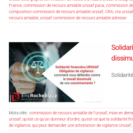
France
,
commission de recours amiable urssaf paca
,
commission de
composition commission de recours amiable urssaf
,
CRA
,
cra urssa
recours amiable
,
urssaf commission de recours amiable adresse
Solidar
dissimu
Solidarit
Mots-clés :
commission de recours amiable de l’urssaf
,
mise en dem
urssaf
,
qu'est ce qu'un donneur d'ordre
,
qu'est-ce que la solidarité fi
de vigilance
,
qui peut demander une attestation de vigilance Urssaf
,