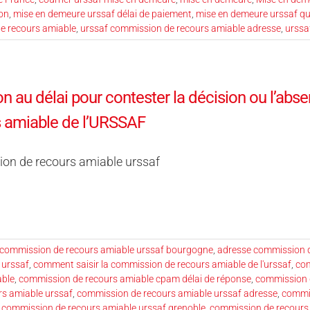
on
,
mise en demeure urssaf délai de paiement
,
mise en demeure urssaf qu
e recours amiable
,
urssaf commission de recours amiable adresse
,
urssa
on au délai pour contester la décision ou l’ab
s amiable de l’URSSAF
on de recours amiable urssaf
 commission de recours amiable urssaf bourgogne
,
adresse commission d
 urssaf
,
comment saisir la commission de recours amiable de l'urssaf
,
com
able
,
commission de recours amiable cpam délai de réponse
,
commission 
s amiable urssaf
,
commission de recours amiable urssaf adresse
,
commis
,
commission de recours amiable urssaf grenoble
,
commission de recours 