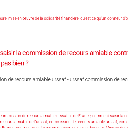
eure
,
mise en œuvre de la solidarité financière
,
qu'est ce qu'un donneur d'
saisir la commission de recours amiable cont
 pas bien ?
on de recours amiable urssaf - urssaf commission de re
commission de recours amiable urssaf ile de France
,
comment saisir la c
ecours amiable de l’urssaf
,
commission de recours amiable urssaf
,
comm
e France
,
courrier urssaf mise en demeure
,
mise en demeure
,
Mise en dem