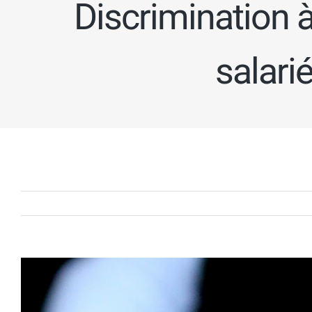
Discrimination à
salarié
Voir
l'image
agrandie