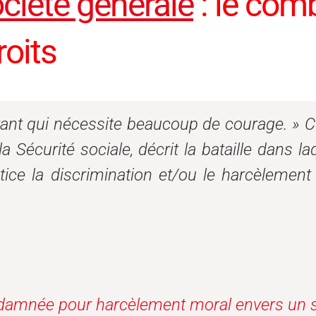
ciété générale
: le comb
roits
tant qui nécessite beaucoup de courage. »
C
la Sécurité sociale, décrit la bataille dans l
stice la discrimination et/ou le harcèlement
damnée pour harcèlement moral envers un s