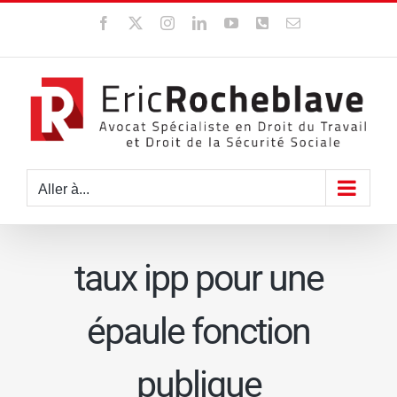
Passer
Facebook
X
Instagram
LinkedIn
YouTube
WhatsApp
Email
au
contenu
Aller à...
taux ipp pour une
épaule fonction
publique