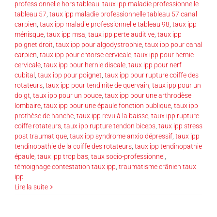
professionnelle hors tableau
,
taux ipp maladie professionnelle
tableau 57
,
taux ipp maladie professionnelle tableau 57 canal
carpien
,
taux ipp maladie professionnelle tableau 98
,
taux ipp
ménisque
,
taux ipp msa
,
taux ipp perte auditive
,
taux ipp
poignet droit
,
taux ipp pour algodystrophie
,
taux ipp pour canal
carpien
,
taux ipp pour entorse cervicale
,
taux ipp pour hernie
cervicale
,
taux ipp pour hernie discale
,
taux ipp pour nerf
cubital
,
taux ipp pour poignet
,
taux ipp pour rupture coiffe des
rotateurs
,
taux ipp pour tendinite de quervain
,
taux ipp pour un
doigt
,
taux ipp pour un pouce
,
taux ipp pour une arthrodèse
lombaire
,
taux ipp pour une épaule fonction publique
,
taux ipp
prothèse de hanche
,
taux ipp revu à la baisse
,
taux ipp rupture
coiffe rotateurs
,
taux ipp rupture tendon biceps
,
taux ipp stress
post traumatique
,
taux ipp syndrome anxio dépressif
,
taux ipp
tendinopathie de la coiffe des rotateurs
,
taux ipp tendinopathie
épaule
,
taux ipp trop bas
,
taux socio-professionnel
,
témoignage contestation taux ipp
,
traumatisme crânien taux
ipp
Lire la suite