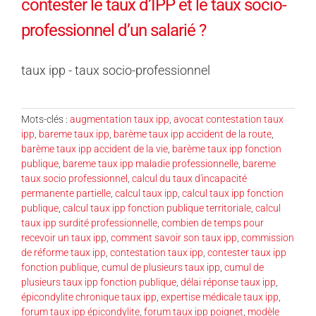
contester le taux d’IPP et le taux socio-
professionnel d’un salarié ?
taux ipp - taux socio-professionnel
Mots-clés :
augmentation taux ipp
,
avocat contestation taux
ipp
,
bareme taux ipp
,
barème taux ipp accident de la route
,
barème taux ipp accident de la vie
,
barème taux ipp fonction
publique
,
bareme taux ipp maladie professionnelle
,
bareme
taux socio professionnel
,
calcul du taux d'incapacité
permanente partielle
,
calcul taux ipp
,
calcul taux ipp fonction
publique
,
calcul taux ipp fonction publique territoriale
,
calcul
taux ipp surdité professionnelle
,
combien de temps pour
recevoir un taux ipp
,
comment savoir son taux ipp
,
commission
de réforme taux ipp
,
contestation taux ipp
,
contester taux ipp
fonction publique
,
cumul de plusieurs taux ipp
,
cumul de
plusieurs taux ipp fonction publique
,
délai réponse taux ipp
,
épicondylite chronique taux ipp
,
expertise médicale taux ipp
,
forum taux ipp épicondylite
,
forum taux ipp poignet
,
modèle