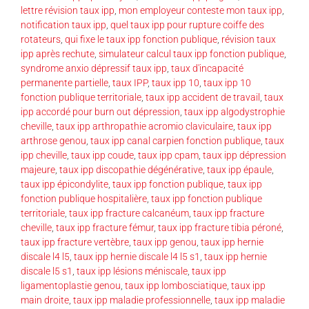
lettre révision taux ipp
,
mon employeur conteste mon taux ipp
,
notification taux ipp
,
quel taux ipp pour rupture coiffe des
rotateurs
,
qui fixe le taux ipp fonction publique
,
révision taux
ipp après rechute
,
simulateur calcul taux ipp fonction publique
,
syndrome anxio dépressif taux ipp
,
taux d'incapacité
permanente partielle
,
taux IPP
,
taux ipp 10
,
taux ipp 10
fonction publique territoriale
,
taux ipp accident de travail
,
taux
ipp accordé pour burn out dépression
,
taux ipp algodystrophie
cheville
,
taux ipp arthropathie acromio claviculaire
,
taux ipp
arthrose genou
,
taux ipp canal carpien fonction publique
,
taux
ipp cheville
,
taux ipp coude
,
taux ipp cpam
,
taux ipp dépression
majeure
,
taux ipp discopathie dégénérative
,
taux ipp épaule
,
taux ipp épicondylite
,
taux ipp fonction publique
,
taux ipp
fonction publique hospitalière
,
taux ipp fonction publique
territoriale
,
taux ipp fracture calcanéum
,
taux ipp fracture
cheville
,
taux ipp fracture fémur
,
taux ipp fracture tibia péroné
,
taux ipp fracture vertèbre
,
taux ipp genou
,
taux ipp hernie
discale l4 l5
,
taux ipp hernie discale l4 l5 s1
,
taux ipp hernie
discale l5 s1
,
taux ipp lésions méniscale
,
taux ipp
ligamentoplastie genou
,
taux ipp lombosciatique
,
taux ipp
main droite
,
taux ipp maladie professionnelle
,
taux ipp maladie