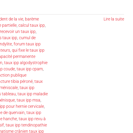
ent de la vie
,
barème
Lire la suite
 partielle
,
calcul taux ipp
,
ecevoir un taux ipp
,
s taux ipp
,
cumul de
ndylite
,
forum taux ipp
ateurs
,
qui fixe le taux ipp
capacité permanente
on
,
taux ipp algodystrophie
pp coude
,
taux ipp cpam
,
nction publique
acture tibia péroné
,
taux
 méniscale
,
taux ipp
s tableau
,
taux ipp maladie
ménisque
,
taux ipp msa
,
ipp pour hernie cervicale
,
te de quervain
,
taux ipp
de hanche
,
taux ipp revu à
sif
,
taux ipp tendinopathie
atisme crânien taux ipp