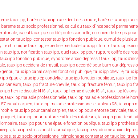
reme taux ipp
,
barème taux ipp accident de la route
,
barème taux ipp accid
,
bareme taux socio professionnel
,
calcul du taux d'incapacité permanente
rritoriale
,
calcul taux ipp surdité professionnelle
,
combien de temps pour r
estation taux ipp
,
contester taux ipp fonction publique
,
cumul de plusieur
lite chronique taux ipp
,
expertise médicale taux ipp
,
forum taux ipp épico
n taux ipp
,
notification taux ipp
,
quel taux ipp pour rupture coiffe des rot
 taux ipp fonction publique
,
syndrome anxio dépressif taux ipp
,
taux d'in
ale
,
taux ipp accident de travail
,
taux ipp accordé pour burn out dépressi
e genou
,
taux ipp canal carpien fonction publique
,
taux ipp cheville
,
taux i
x ipp épaule
,
taux ipp épicondylite
,
taux ipp fonction publique
,
taux ipp fo
e calcanéum
,
taux ipp fracture cheville
,
taux ipp fracture fémur
,
taux ipp fr
ux ipp hernie discale l4 l5 s1
,
taux ipp hernie discale l5 s1
,
taux ipp lésions
te
,
taux ipp maladie professionnelle
,
taux ipp maladie professionnelle hor
 57 canal carpien
,
taux ipp maladie professionnelle tableau 98
,
taux ipp 
trophie
,
taux ipp pour canal carpien
,
taux ipp pour entorse cervicale
,
taux 
 poignet
,
taux ipp pour rupture coiffe des rotateurs
,
taux ipp pour tendini
 lombaire
,
taux ipp pour une épaule fonction publique
,
taux ipp prothèse 
biceps
,
taux ipp stress post traumatique
,
taux ipp syndrome anxio dépres
op bas
,
taux socio-professionnel
,
témoignage contestation taux ipp
,
traum