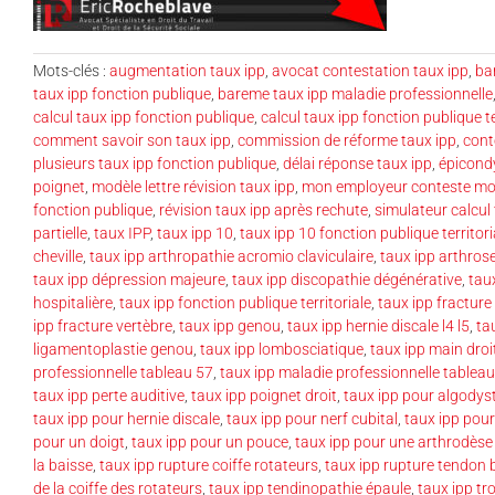
Mots-clés :
augmentation taux ipp
,
avocat contestation taux ipp
,
ba
taux ipp fonction publique
,
bareme taux ipp maladie professionnelle
calcul taux ipp fonction publique
,
calcul taux ipp fonction publique te
comment savoir son taux ipp
,
commission de réforme taux ipp
,
cont
plusieurs taux ipp fonction publique
,
délai réponse taux ipp
,
épicondy
poignet
,
modèle lettre révision taux ipp
,
mon employeur conteste mo
fonction publique
,
révision taux ipp après rechute
,
simulateur calcul
partielle
,
taux IPP
,
taux ipp 10
,
taux ipp 10 fonction publique territori
cheville
,
taux ipp arthropathie acromio claviculaire
,
taux ipp arthros
taux ipp dépression majeure
,
taux ipp discopathie dégénérative
,
tau
hospitalière
,
taux ipp fonction publique territoriale
,
taux ipp fractur
ipp fracture vertèbre
,
taux ipp genou
,
taux ipp hernie discale l4 l5
,
ta
ligamentoplastie genou
,
taux ipp lombosciatique
,
taux ipp main droi
professionnelle tableau 57
,
taux ipp maladie professionnelle tableau
taux ipp perte auditive
,
taux ipp poignet droit
,
taux ipp pour algodys
taux ipp pour hernie discale
,
taux ipp pour nerf cubital
,
taux ipp pour
pour un doigt
,
taux ipp pour un pouce
,
taux ipp pour une arthrodèse
la baisse
,
taux ipp rupture coiffe rotateurs
,
taux ipp rupture tendon 
de la coiffe des rotateurs
,
taux ipp tendinopathie épaule
,
taux ipp tr