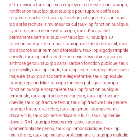
lettre révision taux ipp
,
mon employeur conteste mon taux ipp
,
notification taux ipp
,
quel taux ipp pour rupture coiffe des
rotateurs
,
qui fixe le taux ipp fonction publique
,
révision taux
ipp après rechute
,
simulateur calcul taux ipp fonction publique
,
syndrome anxio dépressif taux ipp
,
taux d'incapacité
permanente partielle
,
taux IPP
,
taux ipp 10
,
taux ipp 10
fonction publique territoriale
,
taux ipp accident de travail
,
taux
ipp accordé pour burn out dépression
,
taux ipp algodystrophie
cheville
,
taux ipp arthropathie acromio claviculaire
,
taux ipp
arthrose genou
,
taux ipp canal carpien fonction publique
,
taux
ipp cheville
,
taux ipp coude
,
taux ipp cpam
,
taux ipp dépression
majeure
,
taux ipp discopathie dégénérative
,
taux ipp épaule
,
taux ipp épicondylite
,
taux ipp fonction publique
,
taux ipp
fonction publique hospitalière
,
taux ipp fonction publique
territoriale
,
taux ipp fracture calcanéum
,
taux ipp fracture
cheville
,
taux ipp fracture fémur
,
taux ipp fracture tibia péroné
,
taux ipp fracture vertèbre
,
taux ipp genou
,
taux ipp hernie
discale l4 l5
,
taux ipp hernie discale l4 l5 s1
,
taux ipp hernie
discale l5 s1
,
taux ipp lésions méniscale
,
taux ipp
ligamentoplastie genou
,
taux ipp lombosciatique
,
taux ipp
main droite
,
taux ipp maladie professionnelle
,
taux ipp maladie