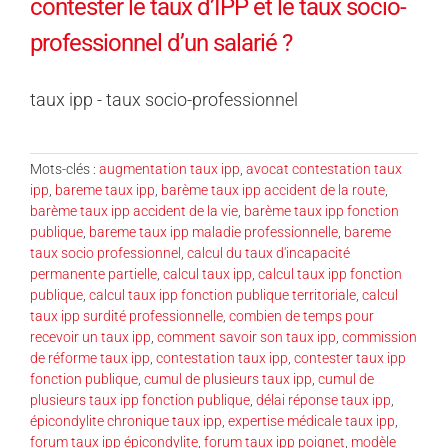
contester le taux d’IPP et le taux socio-
professionnel d’un salarié ?
taux ipp - taux socio-professionnel
Mots-clés :
augmentation taux ipp
,
avocat contestation taux
ipp
,
bareme taux ipp
,
barème taux ipp accident de la route
,
barème taux ipp accident de la vie
,
barème taux ipp fonction
publique
,
bareme taux ipp maladie professionnelle
,
bareme
taux socio professionnel
,
calcul du taux d'incapacité
permanente partielle
,
calcul taux ipp
,
calcul taux ipp fonction
publique
,
calcul taux ipp fonction publique territoriale
,
calcul
taux ipp surdité professionnelle
,
combien de temps pour
recevoir un taux ipp
,
comment savoir son taux ipp
,
commission
de réforme taux ipp
,
contestation taux ipp
,
contester taux ipp
fonction publique
,
cumul de plusieurs taux ipp
,
cumul de
plusieurs taux ipp fonction publique
,
délai réponse taux ipp
,
épicondylite chronique taux ipp
,
expertise médicale taux ipp
,
forum taux ipp épicondylite
,
forum taux ipp poignet
,
modèle