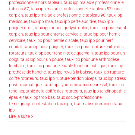
professionnelle hors tableau
,
taux ipp maladie professionnelle
tableau 57
,
taux ipp maladie professionnelle tableau 57 canal
carpien
,
taux ipp maladie professionnelle tableau 98
,
taux ipp
ménisque
,
taux ipp msa
,
taux ipp perte auditive
,
taux ipp
poignet droit
,
taux ipp pour algodystrophie
,
taux ipp pour canal
carpien
,
taux ipp pour entorse cervicale
,
taux ipp pour hernie
cervicale
,
taux ipp pour hernie discale
,
taux ipp pour nerf
cubital
,
taux ipp pour poignet
,
taux ipp pour rupture coiffe des
rotateurs
,
taux ipp pour tendinite de quervain
,
taux ipp pour un
doigt
,
taux ipp pour un pouce
,
taux ipp pour une arthrodèse
lombaire
,
taux ipp pour une épaule fonction publique
,
taux ipp
prothèse de hanche
,
taux ipp revu à la baisse
,
taux ipp rupture
coiffe rotateurs
,
taux ipp rupture tendon biceps
,
taux ipp stress
post traumatique
,
taux ipp syndrome anxio dépressif
,
taux ipp
tendinopathie de la coiffe des rotateurs
,
taux ipp tendinopathie
épaule
,
taux ipp trop bas
,
taux socio-professionnel
,
témoignage contestation taux ipp
,
traumatisme crânien taux
ipp
Lire la suite