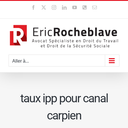
Passer
Facebook
X
Instagram
LinkedIn
YouTube
WhatsApp
Email
au
contenu
Aller à...
taux ipp pour canal
carpien