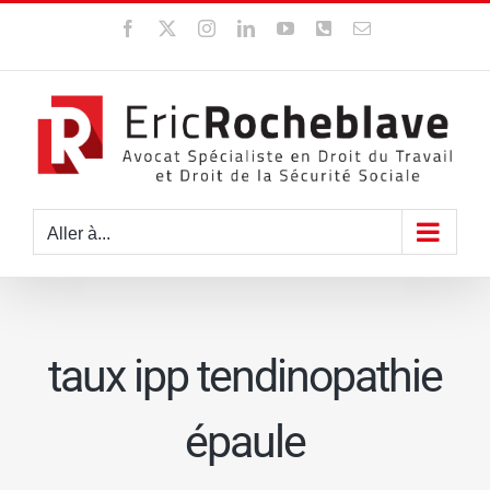
Passer
Facebook
X
Instagram
LinkedIn
YouTube
WhatsApp
Email
au
contenu
Aller à...
taux ipp tendinopathie
épaule