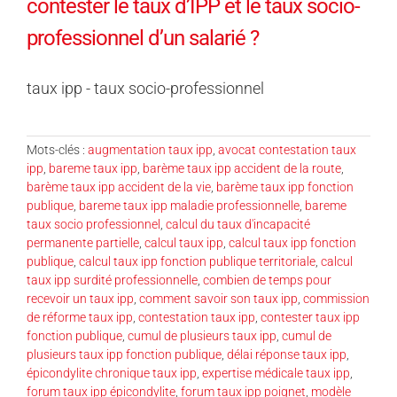
contester le taux d’IPP et le taux socio-
professionnel d’un salarié ?
taux ipp - taux socio-professionnel
Mots-clés :
augmentation taux ipp
,
avocat contestation taux
ipp
,
bareme taux ipp
,
barème taux ipp accident de la route
,
barème taux ipp accident de la vie
,
barème taux ipp fonction
publique
,
bareme taux ipp maladie professionnelle
,
bareme
taux socio professionnel
,
calcul du taux d'incapacité
permanente partielle
,
calcul taux ipp
,
calcul taux ipp fonction
publique
,
calcul taux ipp fonction publique territoriale
,
calcul
taux ipp surdité professionnelle
,
combien de temps pour
recevoir un taux ipp
,
comment savoir son taux ipp
,
commission
de réforme taux ipp
,
contestation taux ipp
,
contester taux ipp
fonction publique
,
cumul de plusieurs taux ipp
,
cumul de
plusieurs taux ipp fonction publique
,
délai réponse taux ipp
,
épicondylite chronique taux ipp
,
expertise médicale taux ipp
,
forum taux ipp épicondylite
,
forum taux ipp poignet
,
modèle