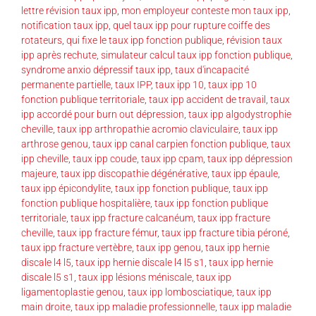
lettre révision taux ipp
,
mon employeur conteste mon taux ipp
,
notification taux ipp
,
quel taux ipp pour rupture coiffe des
rotateurs
,
qui fixe le taux ipp fonction publique
,
révision taux
ipp après rechute
,
simulateur calcul taux ipp fonction publique
,
syndrome anxio dépressif taux ipp
,
taux d'incapacité
permanente partielle
,
taux IPP
,
taux ipp 10
,
taux ipp 10
fonction publique territoriale
,
taux ipp accident de travail
,
taux
ipp accordé pour burn out dépression
,
taux ipp algodystrophie
cheville
,
taux ipp arthropathie acromio claviculaire
,
taux ipp
arthrose genou
,
taux ipp canal carpien fonction publique
,
taux
ipp cheville
,
taux ipp coude
,
taux ipp cpam
,
taux ipp dépression
majeure
,
taux ipp discopathie dégénérative
,
taux ipp épaule
,
taux ipp épicondylite
,
taux ipp fonction publique
,
taux ipp
fonction publique hospitalière
,
taux ipp fonction publique
territoriale
,
taux ipp fracture calcanéum
,
taux ipp fracture
cheville
,
taux ipp fracture fémur
,
taux ipp fracture tibia péroné
,
taux ipp fracture vertèbre
,
taux ipp genou
,
taux ipp hernie
discale l4 l5
,
taux ipp hernie discale l4 l5 s1
,
taux ipp hernie
discale l5 s1
,
taux ipp lésions méniscale
,
taux ipp
ligamentoplastie genou
,
taux ipp lombosciatique
,
taux ipp
main droite
,
taux ipp maladie professionnelle
,
taux ipp maladie