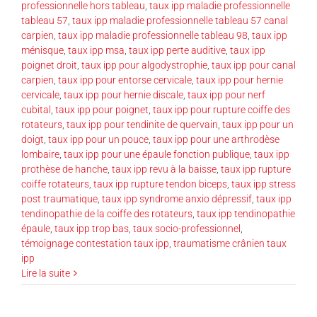
professionnelle hors tableau
,
taux ipp maladie professionnelle
tableau 57
,
taux ipp maladie professionnelle tableau 57 canal
carpien
,
taux ipp maladie professionnelle tableau 98
,
taux ipp
ménisque
,
taux ipp msa
,
taux ipp perte auditive
,
taux ipp
poignet droit
,
taux ipp pour algodystrophie
,
taux ipp pour canal
carpien
,
taux ipp pour entorse cervicale
,
taux ipp pour hernie
cervicale
,
taux ipp pour hernie discale
,
taux ipp pour nerf
cubital
,
taux ipp pour poignet
,
taux ipp pour rupture coiffe des
rotateurs
,
taux ipp pour tendinite de quervain
,
taux ipp pour un
doigt
,
taux ipp pour un pouce
,
taux ipp pour une arthrodèse
lombaire
,
taux ipp pour une épaule fonction publique
,
taux ipp
prothèse de hanche
,
taux ipp revu à la baisse
,
taux ipp rupture
coiffe rotateurs
,
taux ipp rupture tendon biceps
,
taux ipp stress
post traumatique
,
taux ipp syndrome anxio dépressif
,
taux ipp
tendinopathie de la coiffe des rotateurs
,
taux ipp tendinopathie
épaule
,
taux ipp trop bas
,
taux socio-professionnel
,
témoignage contestation taux ipp
,
traumatisme crânien taux
ipp
Lire la suite