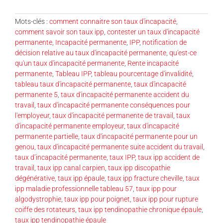
Mots-clés :
comment connaitre son taux d'incapacité
,
comment savoir son taux ipp
,
contester un taux d'incapacité
permanente
,
Incapacité permanente
,
IPP
,
notification de
décision relative au taux d'incapacité permanente
,
qu'est-ce
qu'un taux d'incapacité permanente
,
Rente incapacité
permanente
,
Tableau IPP
,
tableau pourcentage d'invalidité
,
tableau taux d'incapacité permanente
,
taux d'incapacité
permanente 5
,
taux d'incapacité permanente accident du
travail
,
taux d'incapacité permanente conséquences pour
l'employeur
,
taux d'incapacité permanente de travail
,
taux
d'incapacité permanente employeur
,
taux d'incapacité
permanente partielle
,
taux d'incapacité permanente pour un
genou
,
taux d'incapacité permanente suite accident du travail
,
taux d’incapacité permanente
,
taux IPP
,
taux ipp accident de
travail
,
taux ipp canal carpien
,
taux ipp discopathie
dégénérative
,
taux ipp épaule
,
taux ipp fracture cheville
,
taux
ipp maladie professionnelle tableau 57
,
taux ipp pour
algodystrophie
,
taux ipp pour poignet
,
taux ipp pour rupture
coiffe des rotateurs
,
taux ipp tendinopathie chronique épaule
,
taux ipp tendinopathie épaule