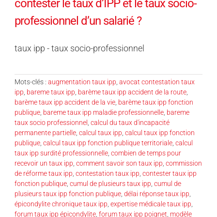
contester le taux d’IPP et le taux socio-
professionnel d’un salarié ?
taux ipp - taux socio-professionnel
Mots-clés :
augmentation taux ipp
,
avocat contestation taux
ipp
,
bareme taux ipp
,
barème taux ipp accident de la route
,
barème taux ipp accident de la vie
,
barème taux ipp fonction
publique
,
bareme taux ipp maladie professionnelle
,
bareme
taux socio professionnel
,
calcul du taux d'incapacité
permanente partielle
,
calcul taux ipp
,
calcul taux ipp fonction
publique
,
calcul taux ipp fonction publique territoriale
,
calcul
taux ipp surdité professionnelle
,
combien de temps pour
recevoir un taux ipp
,
comment savoir son taux ipp
,
commission
de réforme taux ipp
,
contestation taux ipp
,
contester taux ipp
fonction publique
,
cumul de plusieurs taux ipp
,
cumul de
plusieurs taux ipp fonction publique
,
délai réponse taux ipp
,
épicondylite chronique taux ipp
,
expertise médicale taux ipp
,
forum taux ipp épicondylite
,
forum taux ipp poignet
,
modèle