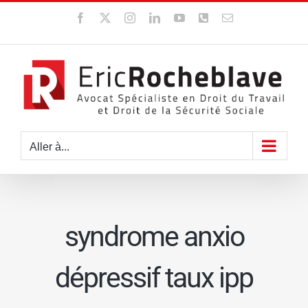
Passer
Facebook
X
Instagram
LinkedIn
YouTube
WhatsApp
Email
au
contenu
Aller à...
syndrome anxio
dépressif taux ipp