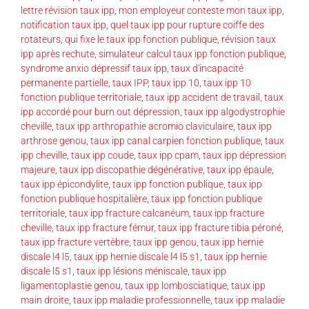
lettre révision taux ipp
,
mon employeur conteste mon taux ipp
,
notification taux ipp
,
quel taux ipp pour rupture coiffe des
rotateurs
,
qui fixe le taux ipp fonction publique
,
révision taux
ipp après rechute
,
simulateur calcul taux ipp fonction publique
,
syndrome anxio dépressif taux ipp
,
taux d'incapacité
permanente partielle
,
taux IPP
,
taux ipp 10
,
taux ipp 10
fonction publique territoriale
,
taux ipp accident de travail
,
taux
ipp accordé pour burn out dépression
,
taux ipp algodystrophie
cheville
,
taux ipp arthropathie acromio claviculaire
,
taux ipp
arthrose genou
,
taux ipp canal carpien fonction publique
,
taux
ipp cheville
,
taux ipp coude
,
taux ipp cpam
,
taux ipp dépression
majeure
,
taux ipp discopathie dégénérative
,
taux ipp épaule
,
taux ipp épicondylite
,
taux ipp fonction publique
,
taux ipp
fonction publique hospitalière
,
taux ipp fonction publique
territoriale
,
taux ipp fracture calcanéum
,
taux ipp fracture
cheville
,
taux ipp fracture fémur
,
taux ipp fracture tibia péroné
,
taux ipp fracture vertèbre
,
taux ipp genou
,
taux ipp hernie
discale l4 l5
,
taux ipp hernie discale l4 l5 s1
,
taux ipp hernie
discale l5 s1
,
taux ipp lésions méniscale
,
taux ipp
ligamentoplastie genou
,
taux ipp lombosciatique
,
taux ipp
main droite
,
taux ipp maladie professionnelle
,
taux ipp maladie