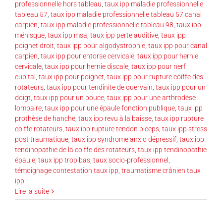
professionnelle hors tableau
,
taux ipp maladie professionnelle
tableau 57
,
taux ipp maladie professionnelle tableau 57 canal
carpien
,
taux ipp maladie professionnelle tableau 98
,
taux ipp
ménisque
,
taux ipp msa
,
taux ipp perte auditive
,
taux ipp
poignet droit
,
taux ipp pour algodystrophie
,
taux ipp pour canal
carpien
,
taux ipp pour entorse cervicale
,
taux ipp pour hernie
cervicale
,
taux ipp pour hernie discale
,
taux ipp pour nerf
cubital
,
taux ipp pour poignet
,
taux ipp pour rupture coiffe des
rotateurs
,
taux ipp pour tendinite de quervain
,
taux ipp pour un
doigt
,
taux ipp pour un pouce
,
taux ipp pour une arthrodèse
lombaire
,
taux ipp pour une épaule fonction publique
,
taux ipp
prothèse de hanche
,
taux ipp revu à la baisse
,
taux ipp rupture
coiffe rotateurs
,
taux ipp rupture tendon biceps
,
taux ipp stress
post traumatique
,
taux ipp syndrome anxio dépressif
,
taux ipp
tendinopathie de la coiffe des rotateurs
,
taux ipp tendinopathie
épaule
,
taux ipp trop bas
,
taux socio-professionnel
,
témoignage contestation taux ipp
,
traumatisme crânien taux
ipp
Lire la suite