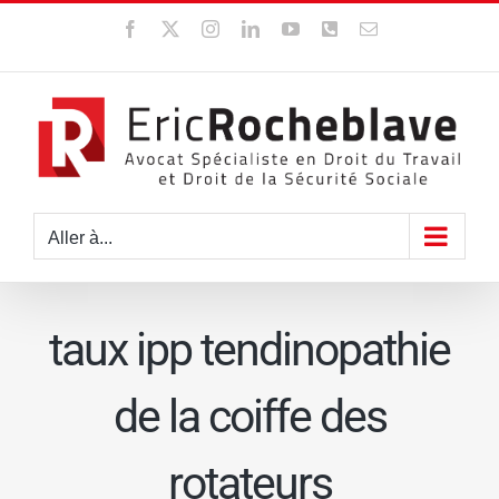
Passer
Facebook
X
Instagram
LinkedIn
YouTube
WhatsApp
Email
au
contenu
Aller à...
taux ipp tendinopathie
de la coiffe des
rotateurs