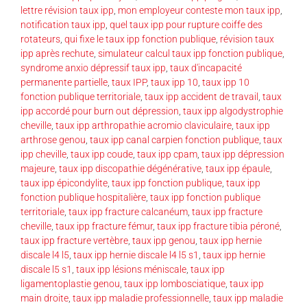
lettre révision taux ipp
,
mon employeur conteste mon taux ipp
,
notification taux ipp
,
quel taux ipp pour rupture coiffe des
rotateurs
,
qui fixe le taux ipp fonction publique
,
révision taux
ipp après rechute
,
simulateur calcul taux ipp fonction publique
,
syndrome anxio dépressif taux ipp
,
taux d'incapacité
permanente partielle
,
taux IPP
,
taux ipp 10
,
taux ipp 10
fonction publique territoriale
,
taux ipp accident de travail
,
taux
ipp accordé pour burn out dépression
,
taux ipp algodystrophie
cheville
,
taux ipp arthropathie acromio claviculaire
,
taux ipp
arthrose genou
,
taux ipp canal carpien fonction publique
,
taux
ipp cheville
,
taux ipp coude
,
taux ipp cpam
,
taux ipp dépression
majeure
,
taux ipp discopathie dégénérative
,
taux ipp épaule
,
taux ipp épicondylite
,
taux ipp fonction publique
,
taux ipp
fonction publique hospitalière
,
taux ipp fonction publique
territoriale
,
taux ipp fracture calcanéum
,
taux ipp fracture
cheville
,
taux ipp fracture fémur
,
taux ipp fracture tibia péroné
,
taux ipp fracture vertèbre
,
taux ipp genou
,
taux ipp hernie
discale l4 l5
,
taux ipp hernie discale l4 l5 s1
,
taux ipp hernie
discale l5 s1
,
taux ipp lésions méniscale
,
taux ipp
ligamentoplastie genou
,
taux ipp lombosciatique
,
taux ipp
main droite
,
taux ipp maladie professionnelle
,
taux ipp maladie