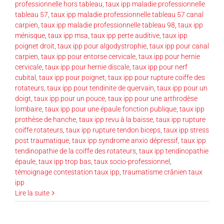
professionnelle hors tableau
,
taux ipp maladie professionnelle
tableau 57
,
taux ipp maladie professionnelle tableau 57 canal
carpien
,
taux ipp maladie professionnelle tableau 98
,
taux ipp
ménisque
,
taux ipp msa
,
taux ipp perte auditive
,
taux ipp
poignet droit
,
taux ipp pour algodystrophie
,
taux ipp pour canal
carpien
,
taux ipp pour entorse cervicale
,
taux ipp pour hernie
cervicale
,
taux ipp pour hernie discale
,
taux ipp pour nerf
cubital
,
taux ipp pour poignet
,
taux ipp pour rupture coiffe des
rotateurs
,
taux ipp pour tendinite de quervain
,
taux ipp pour un
doigt
,
taux ipp pour un pouce
,
taux ipp pour une arthrodèse
lombaire
,
taux ipp pour une épaule fonction publique
,
taux ipp
prothèse de hanche
,
taux ipp revu à la baisse
,
taux ipp rupture
coiffe rotateurs
,
taux ipp rupture tendon biceps
,
taux ipp stress
post traumatique
,
taux ipp syndrome anxio dépressif
,
taux ipp
tendinopathie de la coiffe des rotateurs
,
taux ipp tendinopathie
épaule
,
taux ipp trop bas
,
taux socio-professionnel
,
témoignage contestation taux ipp
,
traumatisme crânien taux
ipp
Lire la suite