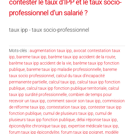
contester le taux d’IPP et le taux socio-
professionnel d’un salarié ?
taux ipp - taux socio-professionnel
Mots-clés :
augmentation taux ipp
,
avocat contestation taux
ipp
,
bareme taux ipp
,
barème taux ipp accident de la route
,
barème taux ipp accident de la vie
,
barème taux ipp fonction
publique
,
bareme taux ipp maladie professionnelle
,
bareme
taux socio professionnel
,
calcul du taux d'incapacité
permanente partielle
,
calcul taux ipp
,
calcul taux ipp fonction
publique
,
calcul taux ipp fonction publique territoriale
,
calcul
taux ipp surdité professionnelle
,
combien de temps pour
recevoir un taux ipp
,
comment savoir son taux ipp
,
commission
de réforme taux ipp
,
contestation taux ipp
,
contester taux ipp
fonction publique
,
cumul de plusieurs taux ipp
,
cumul de
plusieurs taux ipp fonction publique
,
délai réponse taux ipp
,
épicondylite chronique taux ipp
,
expertise médicale taux ipp
,
forum taux ipp épicondylite
,
forum taux ipp poignet
,
modèle