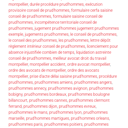
montpellier
,
durée procédure prud'hommes
,
exécution
provisoire conseil de prud'hommes
,
formulaire cerfa saisine
conseil de prud'hommes
,
formulaire saisine conseil de
prud'hommes
,
incompétence territoriale conseil de
prud'hommes
,
jugement prud'hommes jugement prud'hommes
exemple
,
jugements prud'hommes
,
le conseil de prud'hommes
,
le conseil des prud'hommes
,
les prud'hommes
,
lettre dépôt
règlement intérieur conseil de prud'hommes
,
licenciement pour
absence injustifiée combien de temps
,
liquidation astreinte
conseil de prud'hommes
,
meilleur avocat droit du travail
montpellier
,
montpellier accident
,
ordre avocat montpellier
,
ordre des avocats de montpellier
,
ordre des avocats
montpellier
,
prise d'acte délai saisine prud'hommes
,
procédure
prud'hommes
,
prud'hommes amiens
,
prud'hommes angers
,
prud'hommes annecy
,
prud'hommes avignon
,
prud'hommes
bobigny
,
prud'hommes bordeaux
,
prud'hommes boulogne
billancourt
,
prud'hommes cannes
,
prud'hommes clermont
ferrand
,
prud'hommes dijon
,
prud'hommes evreux
,
prud'hommes le mans
,
prud'hommes lyon
,
prud'hommes
marseille
,
prud'hommes martigues
,
prud'hommes orleans
,
prud'hommes paris
,
prud'hommes poitiers
,
prud'hommes