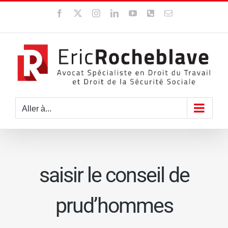
Passer
Facebook
X
Instagram
LinkedIn
YouTube
WhatsApp
Email
au
contenu
Aller à...
saisir le conseil de
prud’hommes