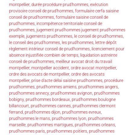
montpellier
,
durée procédure prud'hommes
,
exécution
provisoire conseil de prud'hommes
,
formulaire cerfa saisine
conseil de prud'hommes
,
formulaire saisine conseil de
prud'hommes
,
incompétence territoriale conseil de
prud'hommes
,
jugement prud'hommes jugement prud'hommes
exemple
,
jugements prud'hommes
,
le conseil de prud'hommes
,
le conseil des prud'hommes
,
les prud'hommes
,
lettre dépôt
règlement intérieur conseil de prud'hommes
,
licenciement pour
absence injustifiée combien de temps
,
liquidation astreinte
conseil de prud'hommes
,
meilleur avocat droit du travail
montpellier
,
montpellier accident
,
ordre avocat montpellier
,
ordre des avocats de montpellier
,
ordre des avocats
montpellier
,
prise d'acte délai saisine prud'hommes
,
procédure
prud'hommes
,
prud'hommes amiens
,
prud'hommes angers
,
prud'hommes annecy
,
prud'hommes avignon
,
prud'hommes
bobigny
,
prud'hommes bordeaux
,
prud'hommes boulogne
billancourt
,
prud'hommes cannes
,
prud'hommes clermont
ferrand
,
prud'hommes dijon
,
prud'hommes evreux
,
prud'hommes le mans
,
prud'hommes lyon
,
prud'hommes
marseille
,
prud'hommes martigues
,
prud'hommes orleans
,
prud'hommes paris
,
prud'hommes poitiers
,
prud'hommes