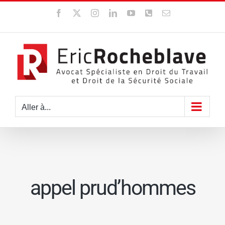
Passer
Facebook
X
Instagram
LinkedIn
YouTube
WhatsApp
Email
au
contenu
Aller à...
appel prud’hommes