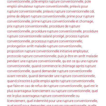
conventionnelle
,
pôle emploi rupture conventionnelle
,
pole
emploi simulateur rupture conventionnelle
,
préavis pour
rupture conventionnelle
,
préavis rupture conventionnelle cdi
,
prime de départ rupture conventionnelle
,
prime pour rupture
conventionnelle
,
prime rupture conventionnelle et chomage
,
prix rupture conventionnelle
,
procédure de rupture
conventionnelle
,
procédure rupture conventionnelle
,
procédure
rupture conventionnelle salarié protégé
,
process rupture
conventionnelle
,
processus rupture conventionnelle
,
prolongation arrêt maladie rupture conventionnelle
,
proposition rupture conventionnelle initiative employeur
,
protocole rupture conventionnelle
,
puis je être en arrêt maladie
pendant une rupture conventionnelle
,
qu est ce qu une rupture
conventionnelle
,
quand commence le chômage après rupture
conventionnelle
,
quand demander rupture conventionnelle
avant retraite
,
quand demander une rupture conventionnelle
,
quand s'inscrire à pôle emploi après rupture conventionnelle
,
que faire en cas de refus de rupture conventionnelle
,
quel est le
plus avantageux licenciement ou rupture conventionnelle
,
quel
est le plus avantageux rupture conventionnelle ou
licenciement
,
quel indemnité pour une rupture conventionnelle
,
quel motif pour demander une rupture conventionnelle
,
quelle