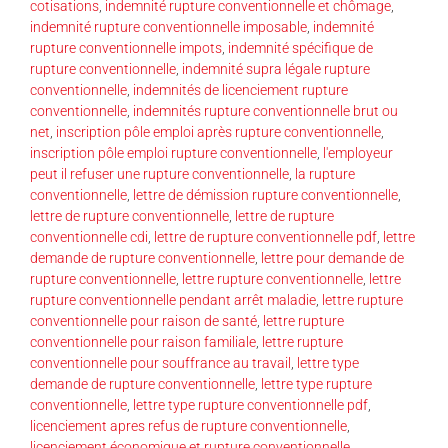
cotisations
,
indemnité rupture conventionnelle et chômage
,
indemnité rupture conventionnelle imposable
,
indemnité
rupture conventionnelle impots
,
indemnité spécifique de
rupture conventionnelle
,
indemnité supra légale rupture
conventionnelle
,
indemnités de licenciement rupture
conventionnelle
,
indemnités rupture conventionnelle brut ou
net
,
inscription pôle emploi après rupture conventionnelle
,
inscription pôle emploi rupture conventionnelle
,
l'employeur
peut il refuser une rupture conventionnelle
,
la rupture
conventionnelle
,
lettre de démission rupture conventionnelle
,
lettre de rupture conventionnelle
,
lettre de rupture
conventionnelle cdi
,
lettre de rupture conventionnelle pdf
,
lettre
demande de rupture conventionnelle
,
lettre pour demande de
rupture conventionnelle
,
lettre rupture conventionnelle
,
lettre
rupture conventionnelle pendant arrêt maladie
,
lettre rupture
conventionnelle pour raison de santé
,
lettre rupture
conventionnelle pour raison familiale
,
lettre rupture
conventionnelle pour souffrance au travail
,
lettre type
demande de rupture conventionnelle
,
lettre type rupture
conventionnelle
,
lettre type rupture conventionnelle pdf
,
licenciement apres refus de rupture conventionnelle
,
licenciement économique et rupture conventionnelle
,