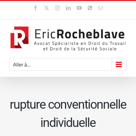
Passer
Facebook
X
Instagram
LinkedIn
YouTube
WhatsApp
Email
au
contenu
Aller à...
rupture conventionnelle
individuelle