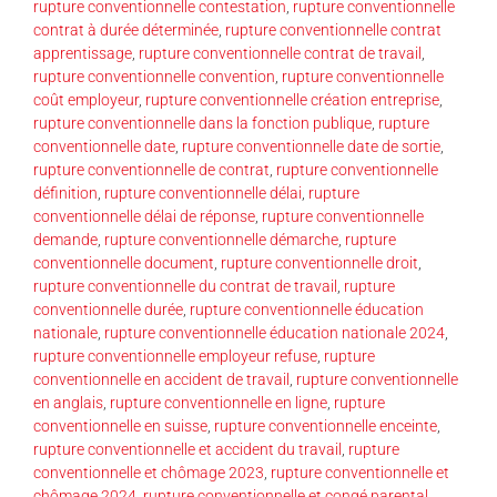
rupture conventionnelle contestation
,
rupture conventionnelle
contrat à durée déterminée
,
rupture conventionnelle contrat
apprentissage
,
rupture conventionnelle contrat de travail
,
rupture conventionnelle convention
,
rupture conventionnelle
coût employeur
,
rupture conventionnelle création entreprise
,
rupture conventionnelle dans la fonction publique
,
rupture
conventionnelle date
,
rupture conventionnelle date de sortie
,
rupture conventionnelle de contrat
,
rupture conventionnelle
définition
,
rupture conventionnelle délai
,
rupture
conventionnelle délai de réponse
,
rupture conventionnelle
demande
,
rupture conventionnelle démarche
,
rupture
conventionnelle document
,
rupture conventionnelle droit
,
rupture conventionnelle du contrat de travail
,
rupture
conventionnelle durée
,
rupture conventionnelle éducation
nationale
,
rupture conventionnelle éducation nationale 2024
,
rupture conventionnelle employeur refuse
,
rupture
conventionnelle en accident de travail
,
rupture conventionnelle
en anglais
,
rupture conventionnelle en ligne
,
rupture
conventionnelle en suisse
,
rupture conventionnelle enceinte
,
rupture conventionnelle et accident du travail
,
rupture
conventionnelle et chômage 2023
,
rupture conventionnelle et
chômage 2024
,
rupture conventionnelle et congé parental
,