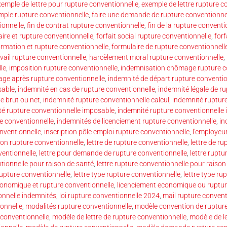
xemple de lettre pour rupture conventionnelle
,
exemple de lettre rupture c
mple rupture conventionnelle
,
faire une demande de rupture conventionne
ionnelle
,
fin de contrat rupture conventionnelle
,
fin de la rupture conventi
ire et rupture conventionnelle
,
forfait social rupture conventionnelle
,
forf
ormation et rupture conventionnelle
,
formulaire de rupture conventionnell
vail rupture conventionnelle
,
harcèlement moral rupture conventionnelle
,
le
,
imposition rupture conventionnelle
,
indemnisation chômage rupture c
ge après rupture conventionnelle
,
indemnité de départ rupture conventio
sable
,
indemnité en cas de rupture conventionnelle
,
indemnité légale de r
e brut ou net
,
indemnité rupture conventionnelle calcul
,
indemnité ruptur
té rupture conventionnelle imposable
,
indemnité rupture conventionnelle
e conventionnelle
,
indemnités de licenciement rupture conventionnelle
,
in
onventionnelle
,
inscription pôle emploi rupture conventionnelle
,
l'employeur
ion rupture conventionnelle
,
lettre de rupture conventionnelle
,
lettre de ru
ventionnelle
,
lettre pour demande de rupture conventionnelle
,
lettre ruptu
ntionnelle pour raison de santé
,
lettre rupture conventionnelle pour raison 
rupture conventionnelle
,
lettre type rupture conventionnelle
,
lettre type ru
conomique et rupture conventionnelle
,
licenciement economique ou ruptur
onnelle indemnités
,
loi rupture conventionnelle 2024
,
mail rupture convent
ionnelle
,
modalités rupture conventionnelle
,
modèle convention de rupture
conventionnelle
,
modèle de lettre de rupture conventionnelle
,
modèle de l