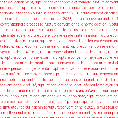
mnité de licenciement
,
rupture conventionnelle et maladie
,
rupture convent
nelle étapes
,
rupture conventionnelle femme enceinte
,
rupture convention
entionnelle fonction publique hospitalière 2023
,
rupture conventionnelle 
tionnelle fonction publique territoriale 2023
,
rupture conventionnelle forf
 conventionnelle grossesse
,
rupture conventionnelle homologation
,
ruptu
nelle imposition
,
rupture conventionnelle impots
,
rupture conventionnelle
indemnité légale
,
rupture conventionnelle indemnité minimum
,
rupture co
lle initiative employeur
,
rupture conventionnelle licenciement économiq
tallurgie
,
rupture conventionnelle montant
,
rupture conventionnelle mont
ventionnelle nouvelle loi
,
rupture conventionnelle nouvelle loi 2023
,
ruptu
de
,
rupture conventionnelle par mail
,
rupture conventionnelle particulier e
lle pendant arret de travail
,
rupture conventionnelle pendant arrêt malad
onnelle pendant congé parental
,
rupture conventionnelle pour création d'e
n de santé
,
rupture conventionnelle pour reconversion
,
rupture convention
rime
,
rupture conventionnelle public
,
rupture conventionnelle quel droit
,
ru
conventionnelle refusé
,
rupture conventionnelle refusée par l'employeur
,
r
nnelle sans indemnité
,
rupture conventionnelle sans préavis
,
rupture con
e simulation
,
rupture conventionnelle simulation date
,
rupture convention
 référence rupture conventionnelle
,
salarié protégé rupture conventionnell
e
,
simulateur calcul indemnité rupture conventionnelle 2023
,
simulateur c
ionnelle
,
simulateur indemnité de rupture conventionnelle
,
simulateur pol