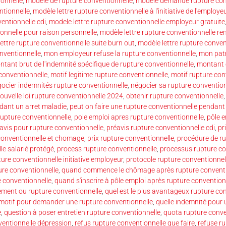
ionnelle
,
modèle de rupture conventionnelle
,
modèle demande rupture con
ntionnelle
,
modèle lettre rupture conventionnelle à l'initiative de l'employe
entionnelle cdi
,
modele lettre rupture conventionnelle employeur gratuite
ionnelle pour raison personnelle
,
modèle lettre rupture conventionnelle r
ettre rupture conventionnelle suite burn out
,
modèle lettre rupture conve
nventionnelle
,
mon employeur refuse la rupture conventionnelle
,
mon patr
tant brut de l'indemnité spécifique de rupture conventionnelle
,
montant 
 conventionnelle
,
motif legitime rupture conventionnelle
,
motif rupture con
ocier indemnités rupture conventionnelle
,
négocier sa rupture convention
ouvelle loi rupture conventionnelle 2024
,
obtenir rupture conventionnelle
dant un arret maladie
,
peut on faire une rupture conventionnelle pendant
rupture conventionnelle
,
pole emploi apres rupture conventionnelle
,
pôle e
avis pour rupture conventionnelle
,
préavis rupture conventionnelle cdi
,
pr
conventionnelle et chomage
,
prix rupture conventionnelle
,
procédure de ru
le salarié protégé
,
process rupture conventionnelle
,
processus rupture co
ure conventionnelle initiative employeur
,
protocole rupture conventionnel
ure conventionnelle
,
quand commence le chômage après rupture conventi
 conventionnelle
,
quand s'inscrire à pôle emploi après rupture convention
iement ou rupture conventionnelle
,
quel est le plus avantageux rupture co
 motif pour demander une rupture conventionnelle
,
quelle indemnité pour 
e
,
question à poser entretien rupture conventionnelle
,
quota rupture conve
ventionnelle dépression
,
refus rupture conventionnelle que faire
,
refuse r