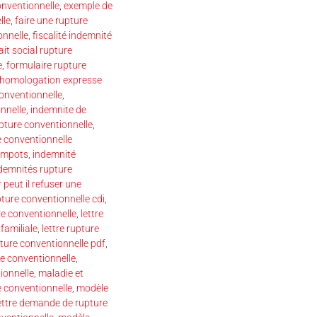
onventionnelle
,
exemple de
lle
,
faire une rupture
onnelle
,
fiscalité indemnité
ait social rupture
e
,
formulaire rupture
homologation expresse
onventionnelle
,
nnelle
,
indemnite de
upture conventionnelle
,
e conventionnelle
 impots
,
indemnité
demnités rupture
 peut il refuser une
pture conventionnelle cdi
,
re conventionnelle
,
lettre
familiale
,
lettre rupture
pture conventionnelle pdf
,
e conventionnelle
,
ionnelle
,
maladie et
 conventionnelle
,
modèle
ettre demande de rupture