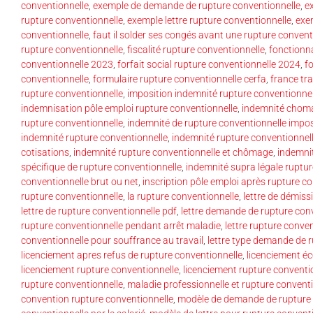
conventionnelle
,
exemple de demande de rupture conventionnelle
,
e
rupture conventionnelle
,
exemple lettre rupture conventionnelle
,
exe
conventionnelle
,
faut il solder ses congés avant une rupture convent
rupture conventionnelle
,
fiscalité rupture conventionnelle
,
fonctionna
conventionnelle 2023
,
forfait social rupture conventionnelle 2024
,
f
conventionnelle
,
formulaire rupture conventionnelle cerfa
,
france tra
rupture conventionnelle
,
imposition indemnité rupture conventionnel
indemnisation pôle emploi rupture conventionnelle
,
indemnité choma
rupture conventionnelle
,
indemnité de rupture conventionnelle impo
indemnité rupture conventionnelle
,
indemnité rupture conventionnell
cotisations
,
indemnité rupture conventionnelle et chômage
,
indemni
spécifique de rupture conventionnelle
,
indemnité supra légale ruptur
conventionnelle brut ou net
,
inscription pôle emploi après rupture c
rupture conventionnelle
,
la rupture conventionnelle
,
lettre de démiss
lettre de rupture conventionnelle pdf
,
lettre demande de rupture con
rupture conventionnelle pendant arrêt maladie
,
lettre rupture conve
conventionnelle pour souffrance au travail
,
lettre type demande de 
licenciement apres refus de rupture conventionnelle
,
licenciement é
licenciement rupture conventionnelle
,
licenciement rupture conventi
rupture conventionnelle
,
maladie professionnelle et rupture convent
convention rupture conventionnelle
,
modèle de demande de rupture 