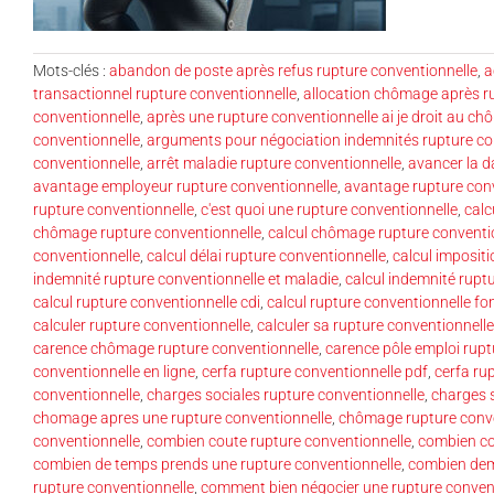
Mots-clés :
abandon de poste après refus rupture conventionnelle
,
a
transactionnel rupture conventionnelle
,
allocation chômage après r
conventionnelle
,
après une rupture conventionnelle ai je droit au c
conventionnelle
,
arguments pour négociation indemnités rupture co
conventionnelle
,
arrêt maladie rupture conventionnelle
,
avancer la d
avantage employeur rupture conventionnelle
,
avantage rupture con
rupture conventionnelle
,
c'est quoi une rupture conventionnelle
,
calc
chômage rupture conventionnelle
,
calcul chômage rupture conventi
conventionnelle
,
calcul délai rupture conventionnelle
,
calcul imposit
indemnité rupture conventionnelle et maladie
,
calcul indemnité rupt
calcul rupture conventionnelle cdi
,
calcul rupture conventionnelle fo
calculer rupture conventionnelle
,
calculer sa rupture conventionnelle
carence chômage rupture conventionnelle
,
carence pôle emploi rupt
conventionnelle en ligne
,
cerfa rupture conventionnelle pdf
,
cerfa ru
conventionnelle
,
charges sociales rupture conventionnelle
,
charges s
chomage apres une rupture conventionnelle
,
chômage rupture conve
conventionnelle
,
combien coute rupture conventionnelle
,
combien co
combien de temps prends une rupture conventionnelle
,
combien dem
rupture conventionnelle
,
comment bien négocier une rupture convent