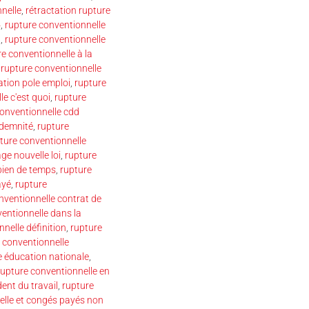
nelle
,
rétractation rupture
4
,
rupture conventionnelle
n
,
rupture conventionnelle
e conventionnelle à la
,
rupture conventionnelle
ation pole emploi
,
rupture
e c'est quoi
,
rupture
conventionnelle cdd
ndemnité
,
rupture
ture conventionnelle
e nouvelle loi
,
rupture
bien de temps
,
rupture
ayé
,
rupture
nventionnelle contrat de
entionnelle dans la
nelle définition
,
rupture
 conventionnelle
e éducation nationale
,
rupture conventionnelle en
ent du travail
,
rupture
elle et congés payés non