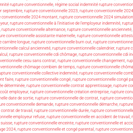
mnité rupture conventionnelle
,
régime social indemnité rupture convention
er septembre
,
rupture conventionnelle 2023
,
rupture conventionnelle 202
e conventionnelle 2024 montant
,
rupture conventionnelle 2024 simulatio
oyeur
,
rupture conventionnelle à l'initiative de l'employeur indemnité
,
ruptur
,
rupture conventionnelle alternance
,
rupture conventionnelle ancienneté
ure conventionnelle assistante maternelle
,
rupture conventionnelle attest
e carrière longue
,
rupture conventionnelle burn out
,
rupture conventionnell
ntionnelle calcul ancienneté
,
rupture conventionnelle calendrier
,
rupture 
alcul
,
rupture conventionnelle cdi chômage
,
rupture conventionnelle cdi i
ventionnelle cesu sans contrat
,
rupture conventionnelle changement
,
rup
nventionnelle chômage combien de temps
,
rupture conventionnelle chômag
upture conventionnelle collective indemnité
,
rupture conventionnelle com
t faire
,
rupture conventionnelle congé
,
rupture conventionnelle congé p
rée déterminée
,
rupture conventionnelle contrat apprentissage
,
rupture co
 coût employeur
,
rupture conventionnelle création entreprise
,
rupture conv
elle date de sortie
,
rupture conventionnelle de contrat
,
rupture convention
ure conventionnelle demande
,
rupture conventionnelle démarche
,
rupture
contrat de travail
,
rupture conventionnelle durée
,
rupture conventionnell
onnelle employeur refuse
,
rupture conventionnelle en accident de travail
,
 suisse
,
rupture conventionnelle enceinte
,
rupture conventionnelle et accid
mage 2024
,
rupture conventionnelle et congé parental
,
rupture conventionn