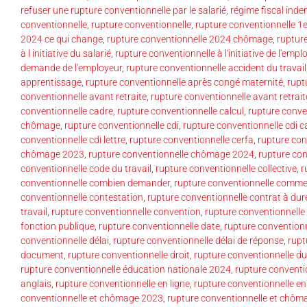
refuser une rupture conventionnelle par le salarié
,
régime fiscal inde
conventionnelle
,
rupture conventionnelle
,
rupture conventionnelle 1
2024 ce qui change
,
rupture conventionnelle 2024 chômage
,
ruptur
à l initiative du salarié
,
rupture conventionnelle à l'initiative de l'empl
demande de l'employeur
,
rupture conventionnelle accident du travail
apprentissage
,
rupture conventionnelle après congé maternité
,
rupt
conventionnelle avant retraite
,
rupture conventionnelle avant retrait
conventionnelle cadre
,
rupture conventionnelle calcul
,
rupture conve
chômage
,
rupture conventionnelle cdi
,
rupture conventionnelle cdi c
conventionnelle cdi lettre
,
rupture conventionnelle cerfa
,
rupture con
chômage 2023
,
rupture conventionnelle chômage 2024
,
rupture co
conventionnelle code du travail
,
rupture conventionnelle collective
,
r
conventionnelle combien demander
,
rupture conventionnelle commen
conventionnelle contestation
,
rupture conventionnelle contrat à du
travail
,
rupture conventionnelle convention
,
rupture conventionnelle
fonction publique
,
rupture conventionnelle date
,
rupture conventionn
conventionnelle délai
,
rupture conventionnelle délai de réponse
,
rupt
document
,
rupture conventionnelle droit
,
rupture conventionnelle du 
rupture conventionnelle éducation nationale 2024
,
rupture conventi
anglais
,
rupture conventionnelle en ligne
,
rupture conventionnelle en
conventionnelle et chômage 2023
,
rupture conventionnelle et chô