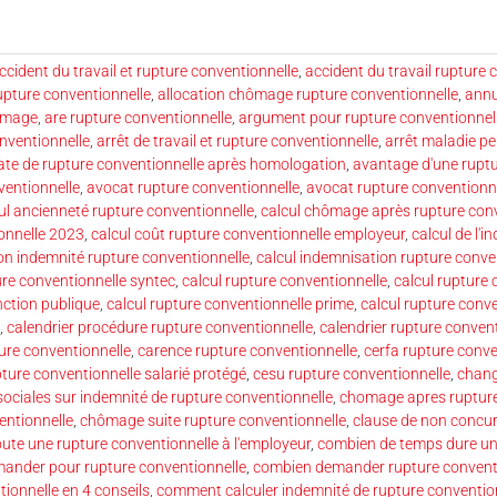
ccident du travail et rupture conventionnelle
,
accident du travail rupture 
upture conventionnelle
,
allocation chômage rupture conventionnelle
,
annu
hômage
,
are rupture conventionnelle
,
argument pour rupture conventionnel
nventionnelle
,
arrêt de travail et rupture conventionnelle
,
arrêt maladie p
ate de rupture conventionnelle après homologation
,
avantage d'une ruptu
ventionnelle
,
avocat rupture conventionnelle
,
avocat rupture conventionne
ul ancienneté rupture conventionnelle
,
calcul chômage après rupture conv
onnelle 2023
,
calcul coût rupture conventionnelle employeur
,
calcul de l'
ion indemnité rupture conventionnelle
,
calcul indemnisation rupture conve
ure conventionnelle syntec
,
calcul rupture conventionnelle
,
calcul rupture 
nction publique
,
calcul rupture conventionnelle prime
,
calcul rupture conv
,
calendrier procédure rupture conventionnelle
,
calendrier rupture convent
ure conventionnelle
,
carence rupture conventionnelle
,
cerfa rupture conve
pture conventionnelle salarié protégé
,
cesu rupture conventionnelle
,
chang
ociales sur indemnité de rupture conventionnelle
,
chomage apres rupture
ntionnelle
,
chômage suite rupture conventionnelle
,
clause de non concur
ute une rupture conventionnelle à l'employeur
,
combien de temps dure un
ander pour rupture conventionnelle
,
combien demander rupture convent
ionnelle en 4 conseils
,
comment calculer indemnité de rupture conventio