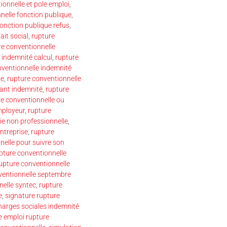
ionnelle et pole emploi
,
nelle fonction publique
,
fonction publique refus
,
ait social
,
rupture
re conventionnelle
 indemnité calcul
,
rupture
nventionnelle indemnité
ue
,
rupture conventionnelle
ant indemnité
,
rupture
re conventionnelle ou
mployeur
,
rupture
ie non professionnelle
,
ntreprise
,
rupture
nelle pour suivre son
pture conventionnelle
upture conventionnelle
ventionnelle septembre
nelle syntec
,
rupture
e
,
signature rupture
harges sociales indemnité
e emploi rupture