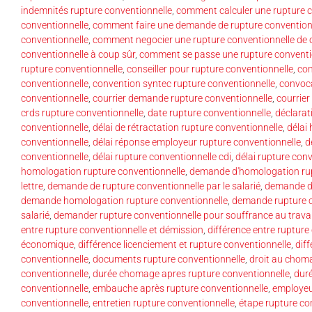
indemnités rupture conventionnelle
,
comment calculer une rupture c
conventionnelle
,
comment faire une demande de rupture convention
conventionnelle
,
comment negocier une rupture conventionnelle de 
conventionnelle à coup sûr
,
comment se passe une rupture conventi
rupture conventionnelle
,
conseiller pour rupture conventionnelle
,
con
conventionnelle
,
convention syntec rupture conventionnelle
,
convoca
conventionnelle
,
courrier demande rupture conventionnelle
,
courrier
crds rupture conventionnelle
,
date rupture conventionnelle
,
déclarat
conventionnelle
,
délai de rétractation rupture conventionnelle
,
délai
conventionnelle
,
délai réponse employeur rupture conventionnelle
,
d
conventionnelle
,
délai rupture conventionnelle cdi
,
délai rupture con
homologation rupture conventionnelle
,
demande d'homologation rup
lettre
,
demande de rupture conventionnelle par le salarié
,
demande de
demande homologation rupture conventionnelle
,
demande rupture co
salarié
,
demander rupture conventionnelle pour souffrance au travai
entre rupture conventionnelle et démission
,
différence entre rupture
économique
,
différence licenciement et rupture conventionnelle
,
dif
conventionnelle
,
documents rupture conventionnelle
,
droit au chom
conventionnelle
,
durée chomage apres rupture conventionnelle
,
duré
conventionnelle
,
embauche après rupture conventionnelle
,
employeu
conventionnelle
,
entretien rupture conventionnelle
,
étape rupture co