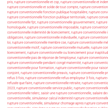
pris
,
rupture conventionnelle et csp
,
rupture conventionnelle et inde
rupture conventionnelle et solde de tout compte
,
rupture convention
rupture conventionnelle fonction publique hospitalière
,
rupture conv
rupture conventionnelle fonction publique territoriale
,
rupture conven
conventionnelle fpt
,
rupture conventionnelle gouvernement
,
rupture
homologuée
,
rupture conventionnelle imposable
,
rupture convention
conventionnelle indemnité de licenciement
,
rupture conventionnelle 
obligatoire
,
rupture conventionnelle individuelle
,
rupture conventionne
loi
,
rupture conventionnelle membre cse
,
rupture conventionnelle mé
conventionnelle motif
,
rupture conventionnelle mutuelle
,
rupture con
licenciement
,
rupture conventionnelle ou licenciement pour inaptitu
conventionnelle pas de réponse de l'employeur
,
rupture conventionne
rupture conventionnelle pendant congé maternité
,
rupture conventi
conventionnelle pour formation
,
rupture conventionnelle pour raiso
conjoint
,
rupture conventionnelle preavis
,
rupture conventionnelle p
refus 3 fois
,
rupture conventionnelle refus employeur 3 fois
,
rupture 
refusée que faire
,
rupture conventionnelle retraite
,
rupture conventio
2023
,
rupture conventionnelle service public
,
rupture conventionnell
conventionnelle telerc
,
saisir une rupture conventionnelle
,
salaire de
conventionnelle
,
simulateur calcul indemnité rupture conventionnell
rupture conventionnelle
,
simulateur chomage apres rupture convent