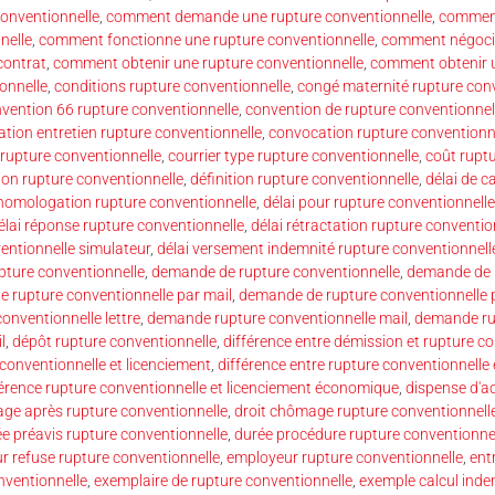
onventionnelle
,
comment demande une rupture conventionnelle
,
comment
nelle
,
comment fonctionne une rupture conventionnelle
,
comment négocie
contrat
,
comment obtenir une rupture conventionnelle
,
comment obtenir 
onnelle
,
conditions rupture conventionnelle
,
congé maternité rupture con
vention 66 rupture conventionnelle
,
convention de rupture conventionnel
tion entretien rupture conventionnelle
,
convocation rupture conventionn
 rupture conventionnelle
,
courrier type rupture conventionnelle
,
coût rupt
ion rupture conventionnelle
,
définition rupture conventionnelle
,
délai de c
 homologation rupture conventionnelle
,
délai pour rupture conventionnelle
élai réponse rupture conventionnelle
,
délai rétractation rupture conventio
ventionnelle simulateur
,
délai versement indemnité rupture conventionnell
ture conventionnelle
,
demande de rupture conventionnelle
,
demande de r
 rupture conventionnelle par mail
,
demande de rupture conventionnelle p
nventionnelle lettre
,
demande rupture conventionnelle mail
,
demande ru
l
,
dépôt rupture conventionnelle
,
différence entre démission et rupture c
 conventionnelle et licenciement
,
différence entre rupture conventionnelle 
férence rupture conventionnelle et licenciement économique
,
dispense d'ac
age après rupture conventionnelle
,
droit chômage rupture conventionnell
e préavis rupture conventionnelle
,
durée procédure rupture conventionne
r refuse rupture conventionnelle
,
employeur rupture conventionnelle
,
ent
nventionnelle
,
exemplaire de rupture conventionnelle
,
exemple calcul inde