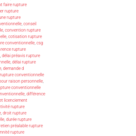
 faire rupture
r rupture
une rupture
ventionnelle
,
conseil
le
,
convention rupture
elle
,
cotisation rupture
ure conventionnelle
,
csg
arence rupture
,
délai préavis rupture
nnelle
,
délai rupture
e
,
demande d
upture conventionnelle
our raison personnelle
,
pture conventionnelle
onventionnelle
,
différence
et licenciement
tivité rupture
e
,
droit rupture
lle
,
durée rupture
retien préalable rupture
mnité rupture