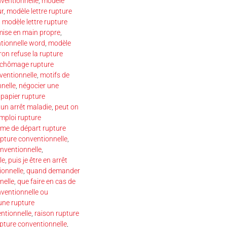
ventionnelle
,
modèle
ur
,
modèle lettre rupture
,
modèle lettre rupture
emise en main propre
,
ntionnelle word
,
modèle
on refuse la rupture
chômage rupture
ventionnelle
,
motifs de
nelle
,
négocier une
,
papier rupture
 un arrêt maladie
,
peut on
mploi rupture
ime de départ rupture
pture conventionnelle
,
nventionnelle
,
le
,
puis je être en arrêt
onnelle
,
quand demander
nelle
,
que faire en cas de
nventionnelle ou
une rupture
ntionnelle
,
raison rupture
upture conventionnelle
,