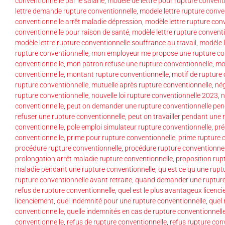
conventionnelle par le salarié
,
modèle de lettre pour rupture convent
lettre demande rupture conventionnelle
,
modele lettre rupture conve
conventionnelle arrêt maladie dépression
,
modèle lettre rupture conv
conventionnelle pour raison de santé
,
modèle lettre rupture convent
modèle lettre rupture conventionnelle souffrance au travail
,
modèle l
rupture conventionnelle
,
mon employeur me propose une rupture co
conventionnelle
,
mon patron refuse une rupture conventionnelle
,
mon
conventionnelle
,
montant rupture conventionnelle
,
motif de rupture
rupture conventionnelle
,
mutuelle après rupture conventionnelle
,
nég
rupture conventionnelle
,
nouvelle loi rupture conventionnelle 2023
,
n
conventionnelle
,
peut on demander une rupture conventionnelle pen
refuser une rupture conventionnelle
,
peut on travailler pendant une 
conventionnelle
,
pole emploi simulateur rupture conventionnelle
,
pré
conventionnelle
,
prime pour rupture conventionnelle
,
prime rupture 
procédure rupture conventionnelle
,
procédure rupture conventionnel
prolongation arrêt maladie rupture conventionnelle
,
proposition rupt
maladie pendant une rupture conventionnelle
,
qu est ce qu une rupt
rupture conventionnelle avant retraite
,
quand demander une rupture
refus de rupture conventionnelle
,
quel est le plus avantageux licenc
licenciement
,
quel indemnité pour une rupture conventionnelle
,
quel
conventionnelle
,
quelle indemnités en cas de rupture conventionnell
conventionnelle
,
refus de rupture conventionnelle
,
refus rupture con