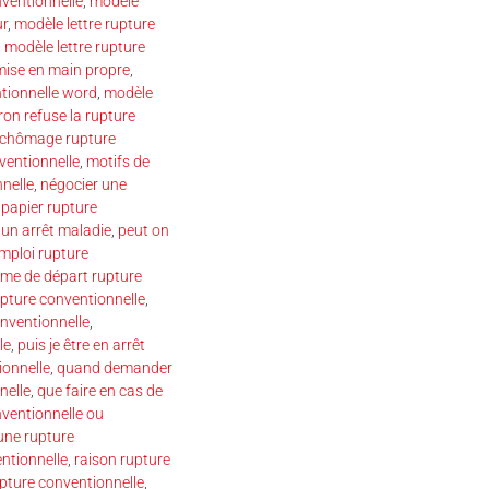
ventionnelle
,
modèle
ur
,
modèle lettre rupture
,
modèle lettre rupture
emise en main propre
,
ntionnelle word
,
modèle
on refuse la rupture
chômage rupture
ventionnelle
,
motifs de
nelle
,
négocier une
,
papier rupture
 un arrêt maladie
,
peut on
mploi rupture
ime de départ rupture
pture conventionnelle
,
nventionnelle
,
le
,
puis je être en arrêt
onnelle
,
quand demander
nelle
,
que faire en cas de
nventionnelle ou
une rupture
ntionnelle
,
raison rupture
upture conventionnelle
,