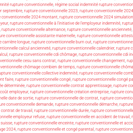
mnité rupture conventionnelle
,
régime social indemnité rupture convention
er septembre
,
rupture conventionnelle 2023
,
rupture conventionnelle 202
e conventionnelle 2024 montant
,
rupture conventionnelle 2024 simulatio
oyeur
,
rupture conventionnelle à l'initiative de l'employeur indemnité
,
ruptur
,
rupture conventionnelle alternance
,
rupture conventionnelle ancienneté
ure conventionnelle assistante maternelle
,
rupture conventionnelle attest
e carrière longue
,
rupture conventionnelle burn out
,
rupture conventionnell
ntionnelle calcul ancienneté
,
rupture conventionnelle calendrier
,
rupture 
alcul
,
rupture conventionnelle cdi chômage
,
rupture conventionnelle cdi i
ventionnelle cesu sans contrat
,
rupture conventionnelle changement
,
rup
nventionnelle chômage combien de temps
,
rupture conventionnelle chômag
upture conventionnelle collective indemnité
,
rupture conventionnelle com
t faire
,
rupture conventionnelle congé
,
rupture conventionnelle congé p
rée déterminée
,
rupture conventionnelle contrat apprentissage
,
rupture co
 coût employeur
,
rupture conventionnelle création entreprise
,
rupture conv
elle date de sortie
,
rupture conventionnelle de contrat
,
rupture convention
ure conventionnelle demande
,
rupture conventionnelle démarche
,
rupture
contrat de travail
,
rupture conventionnelle durée
,
rupture conventionnell
onnelle employeur refuse
,
rupture conventionnelle en accident de travail
,
 suisse
,
rupture conventionnelle enceinte
,
rupture conventionnelle et accid
mage 2024
,
rupture conventionnelle et congé parental
,
rupture conventionn