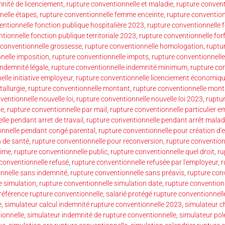
mnité de licenciement
,
rupture conventionnelle et maladie
,
rupture convent
nelle étapes
,
rupture conventionnelle femme enceinte
,
rupture convention
entionnelle fonction publique hospitalière 2023
,
rupture conventionnelle 
tionnelle fonction publique territoriale 2023
,
rupture conventionnelle forf
 conventionnelle grossesse
,
rupture conventionnelle homologation
,
ruptu
nelle imposition
,
rupture conventionnelle impots
,
rupture conventionnelle
indemnité légale
,
rupture conventionnelle indemnité minimum
,
rupture co
lle initiative employeur
,
rupture conventionnelle licenciement économiq
tallurgie
,
rupture conventionnelle montant
,
rupture conventionnelle mont
ventionnelle nouvelle loi
,
rupture conventionnelle nouvelle loi 2023
,
ruptu
de
,
rupture conventionnelle par mail
,
rupture conventionnelle particulier e
lle pendant arret de travail
,
rupture conventionnelle pendant arrêt malad
onnelle pendant congé parental
,
rupture conventionnelle pour création d'e
n de santé
,
rupture conventionnelle pour reconversion
,
rupture convention
rime
,
rupture conventionnelle public
,
rupture conventionnelle quel droit
,
ru
conventionnelle refusé
,
rupture conventionnelle refusée par l'employeur
,
r
nnelle sans indemnité
,
rupture conventionnelle sans préavis
,
rupture con
e simulation
,
rupture conventionnelle simulation date
,
rupture convention
 référence rupture conventionnelle
,
salarié protégé rupture conventionnell
e
,
simulateur calcul indemnité rupture conventionnelle 2023
,
simulateur c
ionnelle
,
simulateur indemnité de rupture conventionnelle
,
simulateur pol