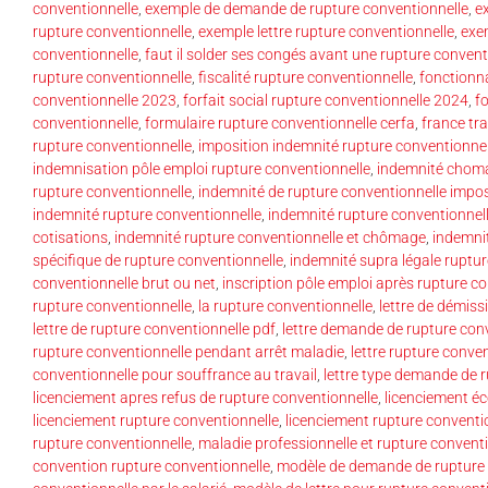
conventionnelle
,
exemple de demande de rupture conventionnelle
,
e
rupture conventionnelle
,
exemple lettre rupture conventionnelle
,
exe
conventionnelle
,
faut il solder ses congés avant une rupture convent
rupture conventionnelle
,
fiscalité rupture conventionnelle
,
fonctionna
conventionnelle 2023
,
forfait social rupture conventionnelle 2024
,
f
conventionnelle
,
formulaire rupture conventionnelle cerfa
,
france tra
rupture conventionnelle
,
imposition indemnité rupture conventionnel
indemnisation pôle emploi rupture conventionnelle
,
indemnité choma
rupture conventionnelle
,
indemnité de rupture conventionnelle impo
indemnité rupture conventionnelle
,
indemnité rupture conventionnell
cotisations
,
indemnité rupture conventionnelle et chômage
,
indemni
spécifique de rupture conventionnelle
,
indemnité supra légale ruptur
conventionnelle brut ou net
,
inscription pôle emploi après rupture c
rupture conventionnelle
,
la rupture conventionnelle
,
lettre de démiss
lettre de rupture conventionnelle pdf
,
lettre demande de rupture con
rupture conventionnelle pendant arrêt maladie
,
lettre rupture conve
conventionnelle pour souffrance au travail
,
lettre type demande de 
licenciement apres refus de rupture conventionnelle
,
licenciement é
licenciement rupture conventionnelle
,
licenciement rupture conventi
rupture conventionnelle
,
maladie professionnelle et rupture convent
convention rupture conventionnelle
,
modèle de demande de rupture 