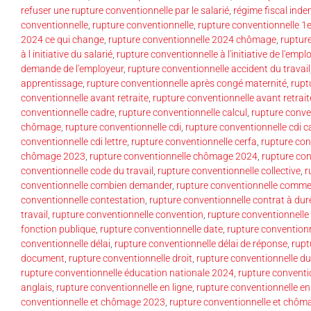
refuser une rupture conventionnelle par le salarié
,
régime fiscal inde
conventionnelle
,
rupture conventionnelle
,
rupture conventionnelle 1
2024 ce qui change
,
rupture conventionnelle 2024 chômage
,
ruptur
à l initiative du salarié
,
rupture conventionnelle à l'initiative de l'empl
demande de l'employeur
,
rupture conventionnelle accident du travail
apprentissage
,
rupture conventionnelle après congé maternité
,
rupt
conventionnelle avant retraite
,
rupture conventionnelle avant retrait
conventionnelle cadre
,
rupture conventionnelle calcul
,
rupture conve
chômage
,
rupture conventionnelle cdi
,
rupture conventionnelle cdi c
conventionnelle cdi lettre
,
rupture conventionnelle cerfa
,
rupture con
chômage 2023
,
rupture conventionnelle chômage 2024
,
rupture co
conventionnelle code du travail
,
rupture conventionnelle collective
,
r
conventionnelle combien demander
,
rupture conventionnelle commen
conventionnelle contestation
,
rupture conventionnelle contrat à du
travail
,
rupture conventionnelle convention
,
rupture conventionnelle
fonction publique
,
rupture conventionnelle date
,
rupture conventionn
conventionnelle délai
,
rupture conventionnelle délai de réponse
,
rupt
document
,
rupture conventionnelle droit
,
rupture conventionnelle du 
rupture conventionnelle éducation nationale 2024
,
rupture conventi
anglais
,
rupture conventionnelle en ligne
,
rupture conventionnelle en
conventionnelle et chômage 2023
,
rupture conventionnelle et chô