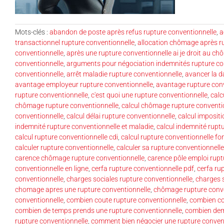
Mots-clés :
abandon de poste après refus rupture conventionnelle
,
a
transactionnel rupture conventionnelle
,
allocation chômage après r
conventionnelle
,
après une rupture conventionnelle ai je droit au c
conventionnelle
,
arguments pour négociation indemnités rupture co
conventionnelle
,
arrêt maladie rupture conventionnelle
,
avancer la d
avantage employeur rupture conventionnelle
,
avantage rupture con
rupture conventionnelle
,
c'est quoi une rupture conventionnelle
,
calc
chômage rupture conventionnelle
,
calcul chômage rupture conventi
conventionnelle
,
calcul délai rupture conventionnelle
,
calcul imposit
indemnité rupture conventionnelle et maladie
,
calcul indemnité rupt
calcul rupture conventionnelle cdi
,
calcul rupture conventionnelle fo
calculer rupture conventionnelle
,
calculer sa rupture conventionnelle
carence chômage rupture conventionnelle
,
carence pôle emploi rupt
conventionnelle en ligne
,
cerfa rupture conventionnelle pdf
,
cerfa ru
conventionnelle
,
charges sociales rupture conventionnelle
,
charges s
chomage apres une rupture conventionnelle
,
chômage rupture conve
conventionnelle
,
combien coute rupture conventionnelle
,
combien co
combien de temps prends une rupture conventionnelle
,
combien dem
rupture conventionnelle
,
comment bien négocier une rupture convent