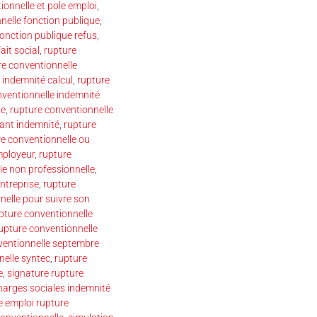
ionnelle et pole emploi
,
nelle fonction publique
,
fonction publique refus
,
ait social
,
rupture
re conventionnelle
 indemnité calcul
,
rupture
nventionnelle indemnité
ue
,
rupture conventionnelle
ant indemnité
,
rupture
re conventionnelle ou
mployeur
,
rupture
ie non professionnelle
,
ntreprise
,
rupture
nelle pour suivre son
pture conventionnelle
upture conventionnelle
ventionnelle septembre
nelle syntec
,
rupture
e
,
signature rupture
harges sociales indemnité
e emploi rupture