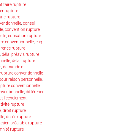
 faire rupture
r rupture
une rupture
ventionnelle
,
conseil
le
,
convention rupture
elle
,
cotisation rupture
ure conventionnelle
,
csg
arence rupture
,
délai préavis rupture
nnelle
,
délai rupture
e
,
demande d
upture conventionnelle
our raison personnelle
,
pture conventionnelle
onventionnelle
,
différence
et licenciement
tivité rupture
e
,
droit rupture
lle
,
durée rupture
retien préalable rupture
mnité rupture