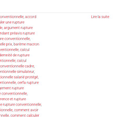
conventionnelle
,
accord
Lire la suite
ler une rupture
le
,
argument rupture
endant préavis rupture
re conventionnelle
,
lle prix
,
barème macron
entionnelle
,
calcul
indemnité de rupture
ntionnelle
,
calcul
conventionnelle cadre
,
entionnelle simulateur
,
ionnelle salarié protégé
,
ntionnelle
,
cerfa rupture
ement rupture
 conventionnelle
,
rence et rupture
e rupture conventionnelle
,
ionnelle
,
comment avoir
nnelle
,
comment calculer