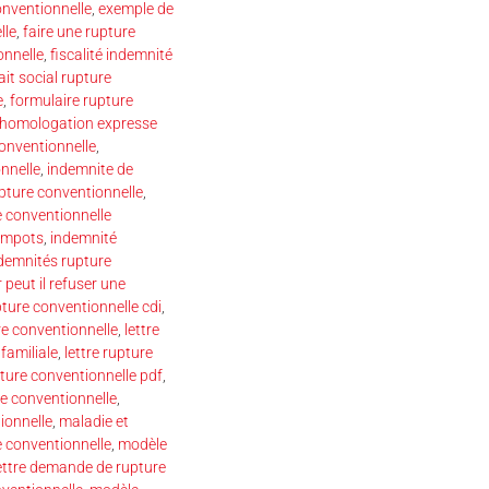
onventionnelle
,
exemple de
lle
,
faire une rupture
onnelle
,
fiscalité indemnité
ait social rupture
e
,
formulaire rupture
homologation expresse
onventionnelle
,
nnelle
,
indemnite de
upture conventionnelle
,
e conventionnelle
 impots
,
indemnité
demnités rupture
 peut il refuser une
pture conventionnelle cdi
,
re conventionnelle
,
lettre
familiale
,
lettre rupture
pture conventionnelle pdf
,
e conventionnelle
,
ionnelle
,
maladie et
 conventionnelle
,
modèle
ettre demande de rupture