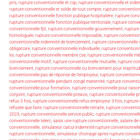
pris
,
rupture conventionnelle et csp
,
rupture conventionnelle et inde
rupture conventionnelle et solde de tout compte
,
rupture convention
rupture conventionnelle fonction publique hospitalière
,
rupture conv
rupture conventionnelle fonction publique territoriale
,
rupture conven
conventionnelle fpt
,
rupture conventionnelle gouvernement
,
rupture
homologuée
,
rupture conventionnelle imposable
,
rupture convention
conventionnelle indemnité de licenciement
,
rupture conventionnelle 
obligatoire
,
rupture conventionnelle individuelle
,
rupture conventionne
loi
,
rupture conventionnelle membre cse
,
rupture conventionnelle mé
conventionnelle motif
,
rupture conventionnelle mutuelle
,
rupture con
licenciement
,
rupture conventionnelle ou licenciement pour inaptitu
conventionnelle pas de réponse de l'employeur
,
rupture conventionne
rupture conventionnelle pendant congé maternité
,
rupture conventi
conventionnelle pour formation
,
rupture conventionnelle pour raiso
conjoint
,
rupture conventionnelle preavis
,
rupture conventionnelle p
refus 3 fois
,
rupture conventionnelle refus employeur 3 fois
,
rupture 
refusée que faire
,
rupture conventionnelle retraite
,
rupture conventio
2023
,
rupture conventionnelle service public
,
rupture conventionnell
conventionnelle telerc
,
saisir une rupture conventionnelle
,
salaire de
conventionnelle
,
simulateur calcul indemnité rupture conventionnell
rupture conventionnelle
,
simulateur chomage apres rupture convent