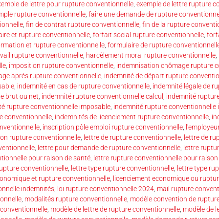
xemple de lettre pour rupture conventionnelle
,
exemple de lettre rupture c
mple rupture conventionnelle
,
faire une demande de rupture conventionne
ionnelle
,
fin de contrat rupture conventionnelle
,
fin de la rupture conventi
ire et rupture conventionnelle
,
forfait social rupture conventionnelle
,
forf
ormation et rupture conventionnelle
,
formulaire de rupture conventionnell
vail rupture conventionnelle
,
harcèlement moral rupture conventionnelle
,
le
,
imposition rupture conventionnelle
,
indemnisation chômage rupture c
ge après rupture conventionnelle
,
indemnité de départ rupture conventio
sable
,
indemnité en cas de rupture conventionnelle
,
indemnité légale de r
e brut ou net
,
indemnité rupture conventionnelle calcul
,
indemnité ruptur
té rupture conventionnelle imposable
,
indemnité rupture conventionnelle
e conventionnelle
,
indemnités de licenciement rupture conventionnelle
,
in
onventionnelle
,
inscription pôle emploi rupture conventionnelle
,
l'employeur
ion rupture conventionnelle
,
lettre de rupture conventionnelle
,
lettre de ru
ventionnelle
,
lettre pour demande de rupture conventionnelle
,
lettre ruptu
ntionnelle pour raison de santé
,
lettre rupture conventionnelle pour raison 
rupture conventionnelle
,
lettre type rupture conventionnelle
,
lettre type ru
conomique et rupture conventionnelle
,
licenciement economique ou ruptur
onnelle indemnités
,
loi rupture conventionnelle 2024
,
mail rupture convent
ionnelle
,
modalités rupture conventionnelle
,
modèle convention de rupture
conventionnelle
,
modèle de lettre de rupture conventionnelle
,
modèle de l