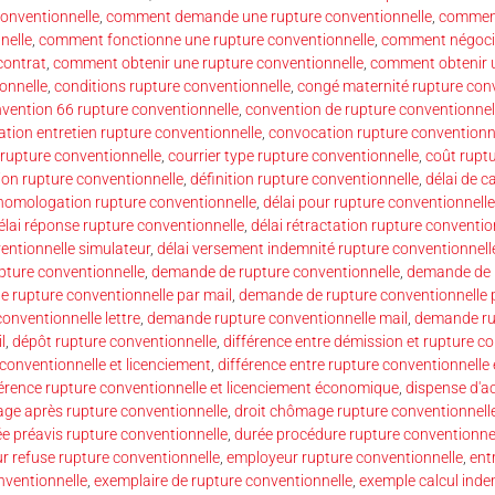
onventionnelle
,
comment demande une rupture conventionnelle
,
comment
nelle
,
comment fonctionne une rupture conventionnelle
,
comment négocie
contrat
,
comment obtenir une rupture conventionnelle
,
comment obtenir 
onnelle
,
conditions rupture conventionnelle
,
congé maternité rupture con
vention 66 rupture conventionnelle
,
convention de rupture conventionnel
tion entretien rupture conventionnelle
,
convocation rupture conventionn
 rupture conventionnelle
,
courrier type rupture conventionnelle
,
coût rupt
ion rupture conventionnelle
,
définition rupture conventionnelle
,
délai de c
 homologation rupture conventionnelle
,
délai pour rupture conventionnelle
élai réponse rupture conventionnelle
,
délai rétractation rupture conventio
ventionnelle simulateur
,
délai versement indemnité rupture conventionnell
ture conventionnelle
,
demande de rupture conventionnelle
,
demande de r
 rupture conventionnelle par mail
,
demande de rupture conventionnelle p
nventionnelle lettre
,
demande rupture conventionnelle mail
,
demande ru
l
,
dépôt rupture conventionnelle
,
différence entre démission et rupture c
 conventionnelle et licenciement
,
différence entre rupture conventionnelle 
férence rupture conventionnelle et licenciement économique
,
dispense d'ac
age après rupture conventionnelle
,
droit chômage rupture conventionnell
e préavis rupture conventionnelle
,
durée procédure rupture conventionne
r refuse rupture conventionnelle
,
employeur rupture conventionnelle
,
ent
nventionnelle
,
exemplaire de rupture conventionnelle
,
exemple calcul inde