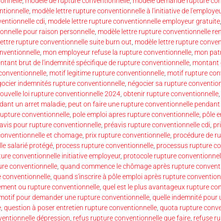
ionnelle
,
modèle de rupture conventionnelle
,
modèle demande rupture con
ntionnelle
,
modèle lettre rupture conventionnelle à l'initiative de l'employe
entionnelle cdi
,
modele lettre rupture conventionnelle employeur gratuite
ionnelle pour raison personnelle
,
modèle lettre rupture conventionnelle r
ettre rupture conventionnelle suite burn out
,
modèle lettre rupture conve
nventionnelle
,
mon employeur refuse la rupture conventionnelle
,
mon patr
tant brut de l'indemnité spécifique de rupture conventionnelle
,
montant 
 conventionnelle
,
motif legitime rupture conventionnelle
,
motif rupture con
ocier indemnités rupture conventionnelle
,
négocier sa rupture convention
ouvelle loi rupture conventionnelle 2024
,
obtenir rupture conventionnelle
dant un arret maladie
,
peut on faire une rupture conventionnelle pendant
rupture conventionnelle
,
pole emploi apres rupture conventionnelle
,
pôle e
avis pour rupture conventionnelle
,
préavis rupture conventionnelle cdi
,
pr
conventionnelle et chomage
,
prix rupture conventionnelle
,
procédure de ru
le salarié protégé
,
process rupture conventionnelle
,
processus rupture co
ure conventionnelle initiative employeur
,
protocole rupture conventionnel
ure conventionnelle
,
quand commence le chômage après rupture conventi
 conventionnelle
,
quand s'inscrire à pôle emploi après rupture convention
iement ou rupture conventionnelle
,
quel est le plus avantageux rupture co
 motif pour demander une rupture conventionnelle
,
quelle indemnité pour 
e
,
question à poser entretien rupture conventionnelle
,
quota rupture conve
ventionnelle dépression
,
refus rupture conventionnelle que faire
,
refuse r