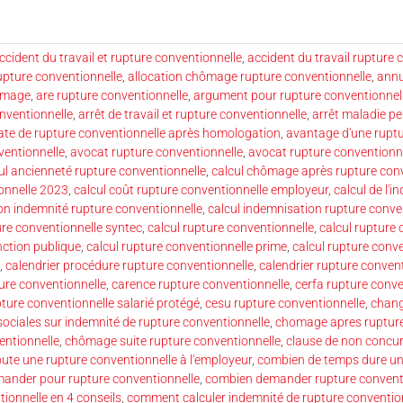
ccident du travail et rupture conventionnelle
,
accident du travail rupture 
upture conventionnelle
,
allocation chômage rupture conventionnelle
,
annu
hômage
,
are rupture conventionnelle
,
argument pour rupture conventionnel
nventionnelle
,
arrêt de travail et rupture conventionnelle
,
arrêt maladie p
ate de rupture conventionnelle après homologation
,
avantage d'une ruptu
ventionnelle
,
avocat rupture conventionnelle
,
avocat rupture conventionne
ul ancienneté rupture conventionnelle
,
calcul chômage après rupture conv
onnelle 2023
,
calcul coût rupture conventionnelle employeur
,
calcul de l'
ion indemnité rupture conventionnelle
,
calcul indemnisation rupture conve
ure conventionnelle syntec
,
calcul rupture conventionnelle
,
calcul rupture 
nction publique
,
calcul rupture conventionnelle prime
,
calcul rupture conv
,
calendrier procédure rupture conventionnelle
,
calendrier rupture convent
ure conventionnelle
,
carence rupture conventionnelle
,
cerfa rupture conve
pture conventionnelle salarié protégé
,
cesu rupture conventionnelle
,
chang
ociales sur indemnité de rupture conventionnelle
,
chomage apres rupture
ntionnelle
,
chômage suite rupture conventionnelle
,
clause de non concur
ute une rupture conventionnelle à l'employeur
,
combien de temps dure un
ander pour rupture conventionnelle
,
combien demander rupture convent
ionnelle en 4 conseils
,
comment calculer indemnité de rupture conventio