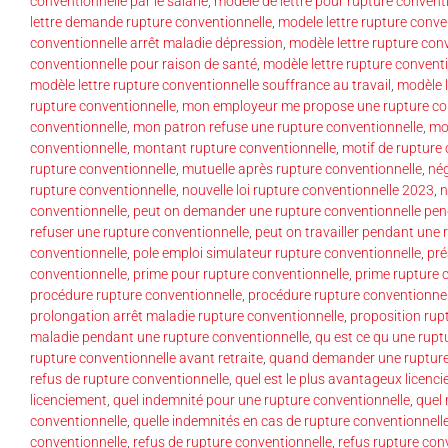
conventionnelle par le salarié
,
modèle de lettre pour rupture convent
lettre demande rupture conventionnelle
,
modele lettre rupture conve
conventionnelle arrêt maladie dépression
,
modèle lettre rupture conv
conventionnelle pour raison de santé
,
modèle lettre rupture convent
modèle lettre rupture conventionnelle souffrance au travail
,
modèle l
rupture conventionnelle
,
mon employeur me propose une rupture co
conventionnelle
,
mon patron refuse une rupture conventionnelle
,
mon
conventionnelle
,
montant rupture conventionnelle
,
motif de rupture
rupture conventionnelle
,
mutuelle après rupture conventionnelle
,
nég
rupture conventionnelle
,
nouvelle loi rupture conventionnelle 2023
,
n
conventionnelle
,
peut on demander une rupture conventionnelle pen
refuser une rupture conventionnelle
,
peut on travailler pendant une 
conventionnelle
,
pole emploi simulateur rupture conventionnelle
,
pré
conventionnelle
,
prime pour rupture conventionnelle
,
prime rupture 
procédure rupture conventionnelle
,
procédure rupture conventionnel
prolongation arrêt maladie rupture conventionnelle
,
proposition rupt
maladie pendant une rupture conventionnelle
,
qu est ce qu une rupt
rupture conventionnelle avant retraite
,
quand demander une rupture
refus de rupture conventionnelle
,
quel est le plus avantageux licenc
licenciement
,
quel indemnité pour une rupture conventionnelle
,
quel
conventionnelle
,
quelle indemnités en cas de rupture conventionnell
conventionnelle
,
refus de rupture conventionnelle
,
refus rupture con