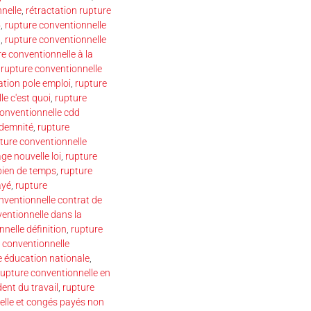
nelle
,
rétractation rupture
4
,
rupture conventionnelle
n
,
rupture conventionnelle
e conventionnelle à la
,
rupture conventionnelle
ation pole emploi
,
rupture
e c'est quoi
,
rupture
conventionnelle cdd
ndemnité
,
rupture
ture conventionnelle
e nouvelle loi
,
rupture
bien de temps
,
rupture
ayé
,
rupture
nventionnelle contrat de
entionnelle dans la
nelle définition
,
rupture
 conventionnelle
e éducation nationale
,
rupture conventionnelle en
ent du travail
,
rupture
elle et congés payés non