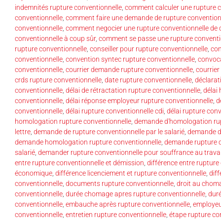
indemnités rupture conventionnelle
,
comment calculer une rupture c
conventionnelle
,
comment faire une demande de rupture convention
conventionnelle
,
comment negocier une rupture conventionnelle de 
conventionnelle à coup sûr
,
comment se passe une rupture conventi
rupture conventionnelle
,
conseiller pour rupture conventionnelle
,
con
conventionnelle
,
convention syntec rupture conventionnelle
,
convoca
conventionnelle
,
courrier demande rupture conventionnelle
,
courrier
crds rupture conventionnelle
,
date rupture conventionnelle
,
déclarat
conventionnelle
,
délai de rétractation rupture conventionnelle
,
délai
conventionnelle
,
délai réponse employeur rupture conventionnelle
,
d
conventionnelle
,
délai rupture conventionnelle cdi
,
délai rupture con
homologation rupture conventionnelle
,
demande d'homologation rup
lettre
,
demande de rupture conventionnelle par le salarié
,
demande de
demande homologation rupture conventionnelle
,
demande rupture co
salarié
,
demander rupture conventionnelle pour souffrance au travai
entre rupture conventionnelle et démission
,
différence entre rupture
économique
,
différence licenciement et rupture conventionnelle
,
dif
conventionnelle
,
documents rupture conventionnelle
,
droit au chom
conventionnelle
,
durée chomage apres rupture conventionnelle
,
duré
conventionnelle
,
embauche après rupture conventionnelle
,
employeu
conventionnelle
,
entretien rupture conventionnelle
,
étape rupture co