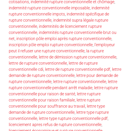
cotisations
,
indemnité rupture conventionnelle et chômage
,
indemnité rupture conventionnelle imposable
,
indemnité
rupture conventionnelle impots
,
indemnité spécifique de
rupture conventionnelle
,
indemnité supra légale rupture
conventionnelle
,
indemnités de licenciement rupture
conventionnelle
,
indemnités rupture conventionnelle brut ou
net
,
inscription pôle emploi après rupture conventionnelle
,
inscription pôle emploi rupture conventionnelle
,
l'employeur
peut il refuser une rupture conventionnelle
,
la rupture
conventionnelle
,
lettre de démission rupture conventionnelle
,
lettre de rupture conventionnelle
,
lettre de rupture
conventionnelle cdi
,
lettre de rupture conventionnelle pdf
,
lettre
demande de rupture conventionnelle
,
lettre pour demande de
rupture conventionnelle
,
lettre rupture conventionnelle
,
lettre
rupture conventionnelle pendant arrêt maladie
,
lettre rupture
conventionnelle pour raison de santé
,
lettre rupture
conventionnelle pour raison familiale
,
lettre rupture
conventionnelle pour souffrance au travail
,
lettre type
demande de rupture conventionnelle
,
lettre type rupture
conventionnelle
,
lettre type rupture conventionnelle pdf
,
licenciement apres refus de rupture conventionnelle
,
licenciement économique et rupture conventionnelle
,