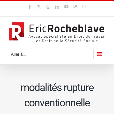
Passer
Facebook
X
Instagram
LinkedIn
YouTube
WhatsApp
Email
au
contenu
Aller à...
modalités rupture
conventionnelle