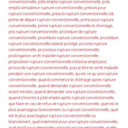
conventionnelle
,
pôle emploi rupture conventionnelle
,
pole
emploi simulateur rupture conventionnelle
,
préavis pour
rupture conventionnelle
,
préavis rupture conventionnelle cdi
,
prime de départ rupture conventionnelle
,
prime pour rupture
conventionnelle
,
prime rupture conventionnelle et chomage
,
prix rupture conventionnelle
,
procédure de rupture
conventionnelle
,
procédure rupture conventionnelle
,
procédure
rupture conventionnelle salarié protégé
,
process rupture
conventionnelle
,
processus rupture conventionnelle
,
prolongation arrêt maladie rupture conventionnelle
,
proposition rupture conventionnelle initiative employeur
,
protocole rupture conventionnelle
,
puis je être en arrêt maladie
pendant une rupture conventionnelle
,
qu est ce qu une rupture
conventionnelle
,
quand commence le chômage après rupture
conventionnelle
,
quand demander rupture conventionnelle
avant retraite
,
quand demander une rupture conventionnelle
,
quand s'inscrire à pôle emploi après rupture conventionnelle
,
que faire en cas de refus de rupture conventionnelle
,
quel est le
plus avantageux licenciement ou rupture conventionnelle
,
quel
est le plus avantageux rupture conventionnelle ou
licenciement
,
quel indemnité pour une rupture conventionnelle
,
quel motif pour demander une rupture conventionnelle
,
quelle