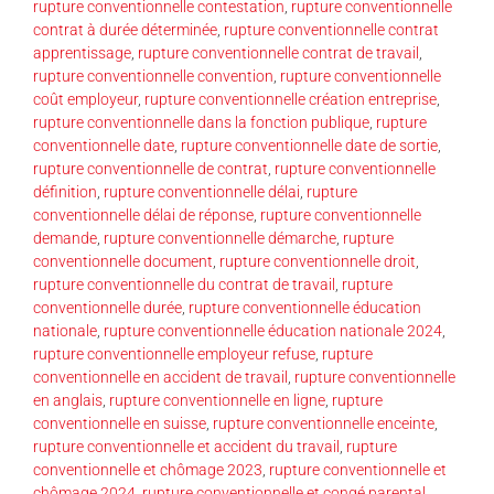
rupture conventionnelle contestation
,
rupture conventionnelle
contrat à durée déterminée
,
rupture conventionnelle contrat
apprentissage
,
rupture conventionnelle contrat de travail
,
rupture conventionnelle convention
,
rupture conventionnelle
coût employeur
,
rupture conventionnelle création entreprise
,
rupture conventionnelle dans la fonction publique
,
rupture
conventionnelle date
,
rupture conventionnelle date de sortie
,
rupture conventionnelle de contrat
,
rupture conventionnelle
définition
,
rupture conventionnelle délai
,
rupture
conventionnelle délai de réponse
,
rupture conventionnelle
demande
,
rupture conventionnelle démarche
,
rupture
conventionnelle document
,
rupture conventionnelle droit
,
rupture conventionnelle du contrat de travail
,
rupture
conventionnelle durée
,
rupture conventionnelle éducation
nationale
,
rupture conventionnelle éducation nationale 2024
,
rupture conventionnelle employeur refuse
,
rupture
conventionnelle en accident de travail
,
rupture conventionnelle
en anglais
,
rupture conventionnelle en ligne
,
rupture
conventionnelle en suisse
,
rupture conventionnelle enceinte
,
rupture conventionnelle et accident du travail
,
rupture
conventionnelle et chômage 2023
,
rupture conventionnelle et
chômage 2024
,
rupture conventionnelle et congé parental
,