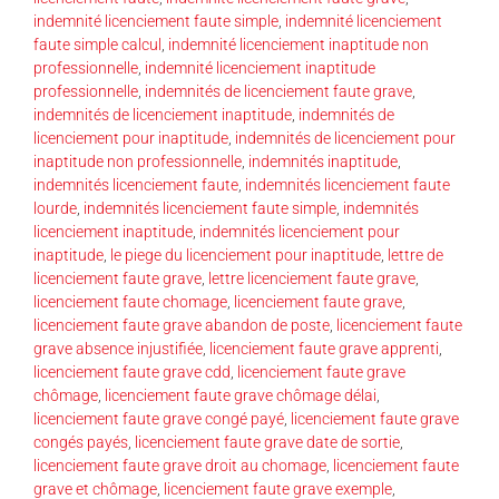
indemnité licenciement faute simple
,
indemnité licenciement
faute simple calcul
,
indemnité licenciement inaptitude non
professionnelle
,
indemnité licenciement inaptitude
professionnelle
,
indemnités de licenciement faute grave
,
indemnités de licenciement inaptitude
,
indemnités de
licenciement pour inaptitude
,
indemnités de licenciement pour
inaptitude non professionnelle
,
indemnités inaptitude
,
indemnités licenciement faute
,
indemnités licenciement faute
lourde
,
indemnités licenciement faute simple
,
indemnités
licenciement inaptitude
,
indemnités licenciement pour
inaptitude
,
le piege du licenciement pour inaptitude
,
lettre de
licenciement faute grave
,
lettre licenciement faute grave
,
licenciement faute chomage
,
licenciement faute grave
,
licenciement faute grave abandon de poste
,
licenciement faute
grave absence injustifiée
,
licenciement faute grave apprenti
,
licenciement faute grave cdd
,
licenciement faute grave
chômage
,
licenciement faute grave chômage délai
,
licenciement faute grave congé payé
,
licenciement faute grave
congés payés
,
licenciement faute grave date de sortie
,
licenciement faute grave droit au chomage
,
licenciement faute
grave et chômage
,
licenciement faute grave exemple
,