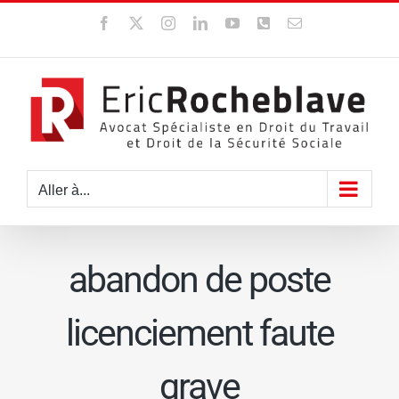
Passer
Facebook
X
Instagram
LinkedIn
YouTube
WhatsApp
Email
au
contenu
Aller à...
abandon de poste
licenciement faute
grave