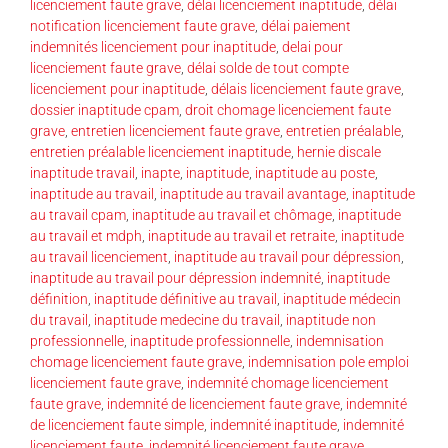
licenciement faute grave
,
délai licenciement inaptitude
,
délai
notification licenciement faute grave
,
délai paiement
indemnités licenciement pour inaptitude
,
delai pour
licenciement faute grave
,
délai solde de tout compte
licenciement pour inaptitude
,
délais licenciement faute grave
,
dossier inaptitude cpam
,
droit chomage licenciement faute
grave
,
entretien licenciement faute grave
,
entretien préalable
,
entretien préalable licenciement inaptitude
,
hernie discale
inaptitude travail
,
inapte
,
inaptitude
,
inaptitude au poste
,
inaptitude au travail
,
inaptitude au travail avantage
,
inaptitude
au travail cpam
,
inaptitude au travail et chômage
,
inaptitude
au travail et mdph
,
inaptitude au travail et retraite
,
inaptitude
au travail licenciement
,
inaptitude au travail pour dépression
,
inaptitude au travail pour dépression indemnité
,
inaptitude
définition
,
inaptitude définitive au travail
,
inaptitude médecin
du travail
,
inaptitude medecine du travail
,
inaptitude non
professionnelle
,
inaptitude professionnelle
,
indemnisation
chomage licenciement faute grave
,
indemnisation pole emploi
licenciement faute grave
,
indemnité chomage licenciement
faute grave
,
indemnité de licenciement faute grave
,
indemnité
de licenciement faute simple
,
indemnité inaptitude
,
indemnité
licenciement faute
,
indemnité licenciement faute grave
,