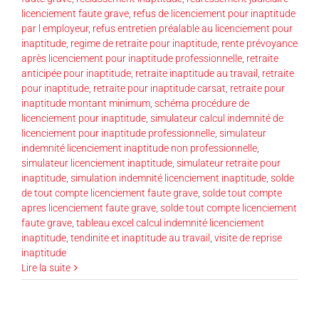
licenciement faute grave
,
refus de licenciement pour inaptitude
par l employeur
,
refus entretien préalable au licenciement pour
inaptitude
,
regime de retraite pour inaptitude
,
rente prévoyance
après licenciement pour inaptitude professionnelle
,
retraite
anticipée pour inaptitude
,
retraite inaptitude au travail
,
retraite
pour inaptitude
,
retraite pour inaptitude carsat
,
retraite pour
inaptitude montant minimum
,
schéma procédure de
licenciement pour inaptitude
,
simulateur calcul indemnité de
licenciement pour inaptitude professionnelle
,
simulateur
indemnité licenciement inaptitude non professionnelle
,
simulateur licenciement inaptitude
,
simulateur retraite pour
inaptitude
,
simulation indemnité licenciement inaptitude
,
solde
de tout compte licenciement faute grave
,
solde tout compte
apres licenciement faute grave
,
solde tout compte licenciement
faute grave
,
tableau excel calcul indemnité licenciement
inaptitude
,
tendinite et inaptitude au travail
,
visite de reprise
inaptitude
Lire la suite