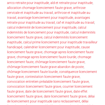
arrco retraite pour inaptitude
,
ald et retraite pour inaptitude
,
allocation chomage licenciement faute grave
,
arthrose
cervicale et inaptitude au travail
,
arthrose et inaptitude au
travail
,
avantage licenciement pour inaptitude
,
avantages
retraite pour inaptitude au travail
,
caf et inaptitude au travail
,
calcul indemnité de licenciement pour inaptitude
,
calcul
indemnités de licenciement pour inaptitude
,
calcul indemnités
licenciement faute grave
,
calcul indemnités licenciement
inaptitude
,
calcul prime licenciement pour inaptitude travailleur
handicapé
,
calendrier licenciement pour inaptitude
,
cause
licenciement faute grave
,
chomage apres licenciement faute
grave
,
chomage apres licenciement faute lourde
,
chomage
licenciement faute
,
chômage licenciement faute grave
,
chômage licenciement faute grave abandon de poste
,
chômage licenciement faute lourde
,
conséquence licenciement
faute grave
,
contestation licenciement faute grave
,
convocation entretien préalable licenciement faute grave
,
convocation licenciement faute grave
,
courrier licenciement
faute grave
,
date de licenciement faute grave
,
date effet
licenciement faute grave
,
date licenciement faute grave
,
délai
de licenciement pour inaptitude sans reclassement
,
délai