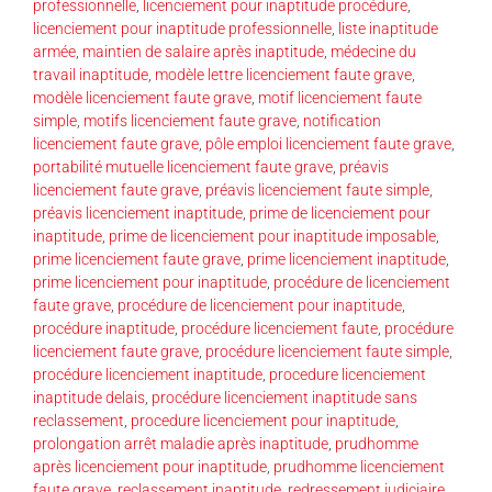
professionnelle
,
licenciement pour inaptitude procédure
,
licenciement pour inaptitude professionnelle
,
liste inaptitude
armée
,
maintien de salaire après inaptitude
,
médecine du
travail inaptitude
,
modèle lettre licenciement faute grave
,
modèle licenciement faute grave
,
motif licenciement faute
simple
,
motifs licenciement faute grave
,
notification
licenciement faute grave
,
pôle emploi licenciement faute grave
,
portabilité mutuelle licenciement faute grave
,
préavis
licenciement faute grave
,
préavis licenciement faute simple
,
préavis licenciement inaptitude
,
prime de licenciement pour
inaptitude
,
prime de licenciement pour inaptitude imposable
,
prime licenciement faute grave
,
prime licenciement inaptitude
,
prime licenciement pour inaptitude
,
procédure de licenciement
faute grave
,
procédure de licenciement pour inaptitude
,
procédure inaptitude
,
procédure licenciement faute
,
procédure
licenciement faute grave
,
procédure licenciement faute simple
,
procédure licenciement inaptitude
,
procedure licenciement
inaptitude delais
,
procédure licenciement inaptitude sans
reclassement
,
procedure licenciement pour inaptitude
,
prolongation arrêt maladie après inaptitude
,
prudhomme
après licenciement pour inaptitude
,
prudhomme licenciement
faute grave
,
reclassement inaptitude
,
redressement judiciaire