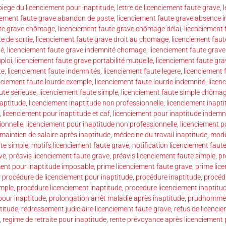
 piege du licenciement pour inaptitude
,
lettre de licenciement faute grave
,
l
iement faute grave abandon de poste
,
licenciement faute grave absence in
ute grave chômage
,
licenciement faute grave chômage délai
,
licenciement
e de sortie
,
licenciement faute grave droit au chomage
,
licenciement fau
té
,
licenciement faute grave indemnité chomage
,
licenciement faute grav
ploi
,
licenciement faute grave portabilité mutuelle
,
licenciement faute gra
te
,
licenciement faute indemnités
,
licenciement faute legere
,
licenciement 
nciement faute lourde exemple
,
licenciement faute lourde indemnité
,
licen
ute sérieuse
,
licenciement faute simple
,
licenciement faute simple chôma
naptitude
,
licenciement inaptitude non professionnelle
,
licenciement inapti
,
licenciement pour inaptitude et caf
,
licenciement pour inaptitude indemn
ionnelle
,
licenciement pour inaptitude non professionnelle
,
licenciement p
maintien de salaire après inaptitude
,
médecine du travail inaptitude
,
modèl
ute simple
,
motifs licenciement faute grave
,
notification licenciement faut
ve
,
préavis licenciement faute grave
,
préavis licenciement faute simple
,
pr
ment pour inaptitude imposable
,
prime licenciement faute grave
,
prime lic
,
procédure de licenciement pour inaptitude
,
procédure inaptitude
,
procéd
imple
,
procédure licenciement inaptitude
,
procedure licenciement inaptitud
pour inaptitude
,
prolongation arrêt maladie après inaptitude
,
prudhomme a
titude
,
redressement judiciaire licenciement faute grave
,
refus de licencie
,
regime de retraite pour inaptitude
,
rente prévoyance après licenciement 