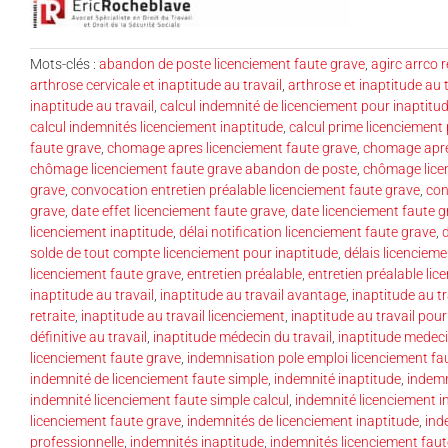
Mots-clés :
abandon de poste licenciement faute grave
,
agirc arrco r
arthrose cervicale et inaptitude au travail
,
arthrose et inaptitude au t
inaptitude au travail
,
calcul indemnité de licenciement pour inaptitu
calcul indemnités licenciement inaptitude
,
calcul prime licenciement 
faute grave
,
chomage apres licenciement faute grave
,
chomage apres
chômage licenciement faute grave abandon de poste
,
chômage lice
grave
,
convocation entretien préalable licenciement faute grave
,
con
grave
,
date effet licenciement faute grave
,
date licenciement faute g
licenciement inaptitude
,
délai notification licenciement faute grave
,
solde de tout compte licenciement pour inaptitude
,
délais licenciem
licenciement faute grave
,
entretien préalable
,
entretien préalable lic
inaptitude au travail
,
inaptitude au travail avantage
,
inaptitude au t
retraite
,
inaptitude au travail licenciement
,
inaptitude au travail pou
définitive au travail
,
inaptitude médecin du travail
,
inaptitude medeci
licenciement faute grave
,
indemnisation pole emploi licenciement fa
indemnité de licenciement faute simple
,
indemnité inaptitude
,
indemn
indemnité licenciement faute simple calcul
,
indemnité licenciement i
licenciement faute grave
,
indemnités de licenciement inaptitude
,
ind
professionnelle
,
indemnités inaptitude
,
indemnités licenciement faut