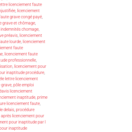
ettre licenciement faute
justifiée
,
licenciement
 faute grave congé payé
,
te grave et chômage
,
e indemnités chomage
,
ve préavis
,
licenciement
faute lourde
,
licenciement
ciement faute
ge
,
licenciement faute
tude professionnelle
,
isation
,
licenciement pour
our inaptitude procédure
,
e lettre licenciement
e grave
,
pôle emploi
éavis licenciement
enciement inaptitude
,
prime
ure licenciement faute
,
e delais
,
procédure
près licenciement pour
ment pour inaptitude par l
pour inaptitude