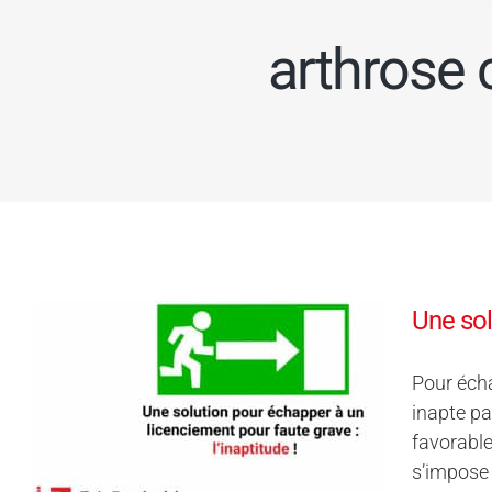
arthrose c
Une sol
Pour écha
inapte pa
favorable
s’impose 