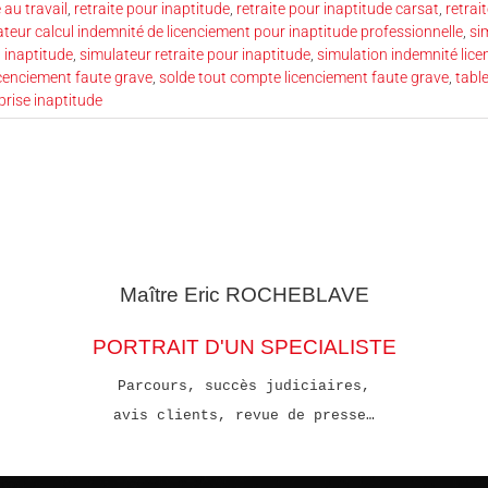
 au travail
,
retraite pour inaptitude
,
retraite pour inaptitude carsat
,
retrai
teur calcul indemnité de licenciement pour inaptitude professionnelle
,
si
 inaptitude
,
simulateur retraite pour inaptitude
,
simulation indemnité lice
icenciement faute grave
,
solde tout compte licenciement faute grave
,
tabl
eprise inaptitude
Maître Eric
ROCHEBLAVE
PORTRAIT D'UN SPECIALISTE
Parcours, succès judiciaires,
avis clients, revue de presse…