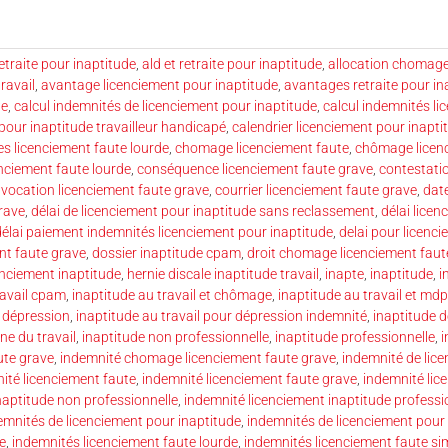
etraite pour inaptitude
,
ald et retraite pour inaptitude
,
allocation chomage
ravail
,
avantage licenciement pour inaptitude
,
avantages retraite pour ina
de
,
calcul indemnités de licenciement pour inaptitude
,
calcul indemnités li
pour inaptitude travailleur handicapé
,
calendrier licenciement pour inapti
 licenciement faute lourde
,
chomage licenciement faute
,
chômage licenc
nciement faute lourde
,
conséquence licenciement faute grave
,
contestati
vocation licenciement faute grave
,
courrier licenciement faute grave
,
date
rave
,
délai de licenciement pour inaptitude sans reclassement
,
délai lice
délai paiement indemnités licenciement pour inaptitude
,
delai pour licenc
ent faute grave
,
dossier inaptitude cpam
,
droit chomage licenciement faut
enciement inaptitude
,
hernie discale inaptitude travail
,
inapte
,
inaptitude
,
i
ravail cpam
,
inaptitude au travail et chômage
,
inaptitude au travail et md
r dépression
,
inaptitude au travail pour dépression indemnité
,
inaptitude d
ne du travail
,
inaptitude non professionnelle
,
inaptitude professionnelle
,
ute grave
,
indemnité chomage licenciement faute grave
,
indemnité de lic
ité licenciement faute
,
indemnité licenciement faute grave
,
indemnité lic
naptitude non professionnelle
,
indemnité licenciement inaptitude professi
emnités de licenciement pour inaptitude
,
indemnités de licenciement pour
e
,
indemnités licenciement faute lourde
,
indemnités licenciement faute si