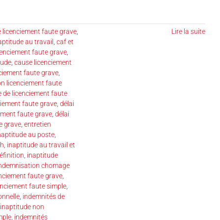
 licenciement faute grave
,
Lire la suite
ptitude au travail
,
caf et
cenciement faute grave
,
tude
,
cause licenciement
iement faute grave
,
on licenciement faute
 de licenciement faute
nciement faute grave
,
délai
iement faute grave
,
délai
e grave
,
entretien
naptitude au poste
,
ph
,
inaptitude au travail et
éfinition
,
inaptitude
indemnisation chomage
enciement faute grave
,
enciement faute simple
,
onnelle
,
indemnités de
 inaptitude non
mple
,
indemnités