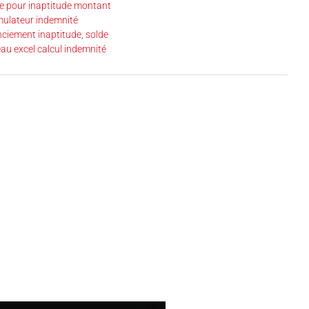
te pour inaptitude montant
mulateur indemnité
nciement inaptitude
,
solde
eau excel calcul indemnité