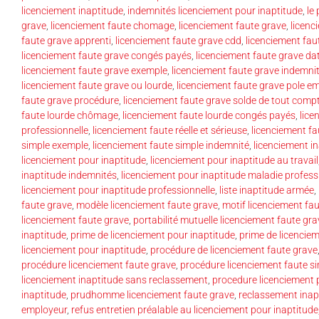
licenciement inaptitude
,
indemnités licenciement pour inaptitude
,
le
grave
,
licenciement faute chomage
,
licenciement faute grave
,
licenc
faute grave apprenti
,
licenciement faute grave cdd
,
licenciement fa
licenciement faute grave congés payés
,
licenciement faute grave dat
licenciement faute grave exemple
,
licenciement faute grave indemni
licenciement faute grave ou lourde
,
licenciement faute grave pole em
faute grave procédure
,
licenciement faute grave solde de tout comp
faute lourde chômage
,
licenciement faute lourde congés payés
,
lice
professionnelle
,
licenciement faute réelle et sérieuse
,
licenciement fa
simple exemple
,
licenciement faute simple indemnité
,
licenciement i
licenciement pour inaptitude
,
licenciement pour inaptitude au travail
inaptitude indemnités
,
licenciement pour inaptitude maladie profess
licenciement pour inaptitude professionnelle
,
liste inaptitude armée
,
faute grave
,
modèle licenciement faute grave
,
motif licenciement fa
licenciement faute grave
,
portabilité mutuelle licenciement faute gra
inaptitude
,
prime de licenciement pour inaptitude
,
prime de licencie
licenciement pour inaptitude
,
procédure de licenciement faute grave
procédure licenciement faute grave
,
procédure licenciement faute s
licenciement inaptitude sans reclassement
,
procedure licenciement 
inaptitude
,
prudhomme licenciement faute grave
,
reclassement inap
employeur
,
refus entretien préalable au licenciement pour inaptitude