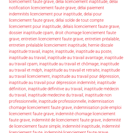
licenciement faute grave
,
délai licenciement inaptitude
,
délai
notification licenciement faute grave
,
délai paiement
indemnités licenciement pour inaptitude
,
delai pour
licenciement faute grave
,
délai solde de tout compte
licenciement pour inaptitude
,
délais licenciement faute grave
,
dossier inaptitude cpam
,
droit chomage licenciement faute
grave
,
entretien licenciement faute grave
,
entretien préalable
,
entretien préalable licenciement inaptitude
,
hernie discale
inaptitude travail
,
inapte
,
inaptitude
,
inaptitude au poste
,
inaptitude au travail
,
inaptitude au travail avantage
,
inaptitude
au travail cpam
,
inaptitude au travail et chômage
,
inaptitude
au travail et mdph
,
inaptitude au travail et retraite
,
inaptitude
au travail licenciement
,
inaptitude au travail pour dépression
,
inaptitude au travail pour dépression indemnité
,
inaptitude
définition
,
inaptitude définitive au travail
,
inaptitude médecin
du travail
,
inaptitude medecine du travail
,
inaptitude non
professionnelle
,
inaptitude professionnelle
,
indemnisation
chomage licenciement faute grave
,
indemnisation pole emploi
licenciement faute grave
,
indemnité chomage licenciement
faute grave
,
indemnité de licenciement faute grave
,
indemnité
de licenciement faute simple
,
indemnité inaptitude
,
indemnité
licenciement faute
,
indemnité licenciement faute grave
,