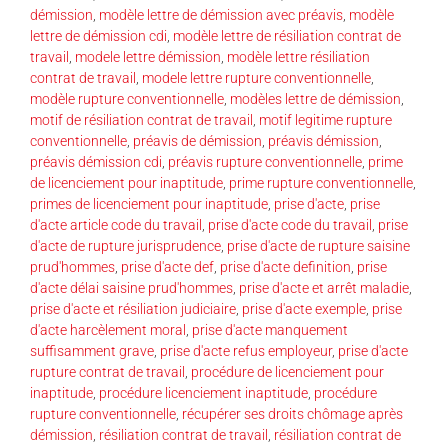
démission
,
modèle lettre de démission avec préavis
,
modèle
lettre de démission cdi
,
modèle lettre de résiliation contrat de
travail
,
modele lettre démission
,
modèle lettre résiliation
contrat de travail
,
modele lettre rupture conventionnelle
,
modèle rupture conventionnelle
,
modèles lettre de démission
,
motif de résiliation contrat de travail
,
motif legitime rupture
conventionnelle
,
préavis de démission
,
préavis démission
,
préavis démission cdi
,
préavis rupture conventionnelle
,
prime
de licenciement pour inaptitude
,
prime rupture conventionnelle
,
primes de licenciement pour inaptitude
,
prise d'acte
,
prise
d'acte article code du travail
,
prise d'acte code du travail
,
prise
d'acte de rupture jurisprudence
,
prise d'acte de rupture saisine
prud'hommes
,
prise d'acte def
,
prise d'acte definition
,
prise
d'acte délai saisine prud'hommes
,
prise d'acte et arrêt maladie
,
prise d'acte et résiliation judiciaire
,
prise d'acte exemple
,
prise
d'acte harcèlement moral
,
prise d'acte manquement
suffisamment grave
,
prise d'acte refus employeur
,
prise d'acte
rupture contrat de travail
,
procédure de licenciement pour
inaptitude
,
procédure licenciement inaptitude
,
procédure
rupture conventionnelle
,
récupérer ses droits chômage après
démission
,
résiliation contrat de travail
,
résiliation contrat de