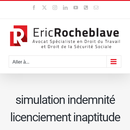
Passer
Facebook
X
Instagram
LinkedIn
YouTube
WhatsApp
Email
au
contenu
Aller à...
simulation indemnité
licenciement inaptitude