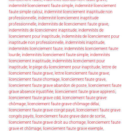
indemnité licenciement faute simple
,
indemnité licenciement
faute simple calcul
,
indemnité licenciement inaptitude non
professionnelle
,
indemnité licenciement inaptitude
professionnelle
,
indemnités de licenciement faute grave
,
indemnités de licenciement inaptitude
,
indemnités de
licenciement pour inaptitude
,
indemnités de licenciement pour
inaptitude non professionnelle
,
indemnités inaptitude
,
indemnités licenciement faute
,
indemnités licenciement faute
lourde
,
indemnités licenciement faute simple
,
indemnités
licenciement inaptitude
,
indemnités licenciement pour
inaptitude
,
le piege du licenciement pour inaptitude
,
lettre de
licenciement faute grave
,
lettre licenciement faute grave
,
licenciement faute chomage
,
licenciement faute grave
,
licenciement faute grave abandon de poste
,
licenciement faute
grave absence injustifiée
,
licenciement faute grave apprenti
,
licenciement faute grave cdd
,
licenciement faute grave
chômage
,
licenciement faute grave chômage délai
,
licenciement faute grave congé payé
,
licenciement faute grave
congés payés
,
licenciement faute grave date de sortie
,
licenciement faute grave droit au chomage
,
licenciement faute
grave et chômage
,
licenciement faute grave exemple
,