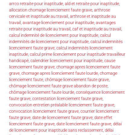
arrco retraite pour inaptitude
,
ald et retraite pour inaptitude
,
allocation chomage licenciement faute grave
,
arthrose
cervicale et inaptitude au travail
,
arthrose et inaptitude au
travail
,
avantage licenciement pour inaptitude
,
avantages
retraite pour inaptitude au travail
,
caf et inaptitude au travail
,
calcul indemnité de licenciement pour inaptitude
,
calcul
indemnités de licenciement pour inaptitude
,
calcul indemnités
licenciement faute grave
,
calcul indemnités licenciement
inaptitude
,
calcul prime licenciement pour inaptitude travailleur
handicapé
,
calendrier licenciement pour inaptitude
,
cause
licenciement faute grave
,
chomage apres licenciement faute
grave
,
chomage apres licenciement faute lourde
,
chomage
licenciement faute
,
chômage licenciement faute grave
,
chômage licenciement faute grave abandon de poste
,
chômage licenciement faute lourde
,
conséquence licenciement
faute grave
,
contestation licenciement faute grave
,
convocation entretien préalable licenciement faute grave
,
convocation licenciement faute grave
,
courrier licenciement
faute grave
,
date de licenciement faute grave
,
date effet
licenciement faute grave
,
date licenciement faute grave
,
délai
de licenciement pour inaptitude sans reclassement
,
délai