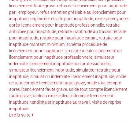
licenciement faute grave
,
refus de licenciement pour inaptitude
par l employeur
,
refus entretien préalable au licenciement pour
inaptitude
,
regime de retraite pour inaptitude
,
rente prévoyance
après licenciement pour inaptitude professionnelle
,
retraite
anticipée pour inaptitude
,
retraite inaptitude au travail
,
retraite
pour inaptitude
,
retraite pour inaptitude carsat
,
retraite pour
inaptitude montant minimum
,
schéma procédure de
licenciement pour inaptitude
,
simulateur calcul indemnité de
licenciement pour inaptitude professionnelle
,
simulateur
indemnité licenciement inaptitude non professionnelle
,
simulateur licenciement inaptitude
,
simulateur retraite pour
inaptitude
,
simulation indemnité licenciement inaptitude
,
solde
de tout compte licenciement faute grave
,
solde tout compte
apres licenciement faute grave
,
solde tout compte licenciement
faute grave
,
tableau excel calcul indemnité licenciement
inaptitude
,
tendinite et inaptitude au travail
,
visite de reprise
inaptitude
Lire la suite