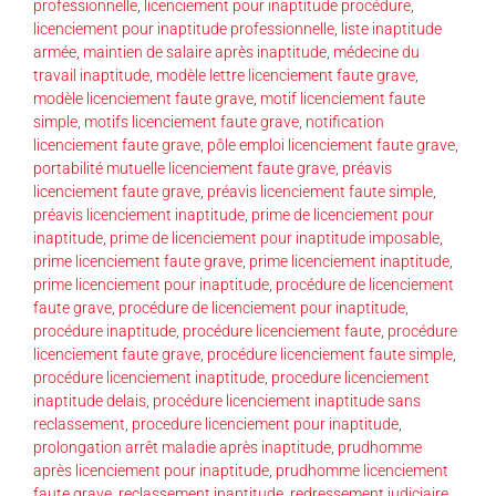
professionnelle
,
licenciement pour inaptitude procédure
,
licenciement pour inaptitude professionnelle
,
liste inaptitude
armée
,
maintien de salaire après inaptitude
,
médecine du
travail inaptitude
,
modèle lettre licenciement faute grave
,
modèle licenciement faute grave
,
motif licenciement faute
simple
,
motifs licenciement faute grave
,
notification
licenciement faute grave
,
pôle emploi licenciement faute grave
,
portabilité mutuelle licenciement faute grave
,
préavis
licenciement faute grave
,
préavis licenciement faute simple
,
préavis licenciement inaptitude
,
prime de licenciement pour
inaptitude
,
prime de licenciement pour inaptitude imposable
,
prime licenciement faute grave
,
prime licenciement inaptitude
,
prime licenciement pour inaptitude
,
procédure de licenciement
faute grave
,
procédure de licenciement pour inaptitude
,
procédure inaptitude
,
procédure licenciement faute
,
procédure
licenciement faute grave
,
procédure licenciement faute simple
,
procédure licenciement inaptitude
,
procedure licenciement
inaptitude delais
,
procédure licenciement inaptitude sans
reclassement
,
procedure licenciement pour inaptitude
,
prolongation arrêt maladie après inaptitude
,
prudhomme
après licenciement pour inaptitude
,
prudhomme licenciement
faute grave
,
reclassement inaptitude
,
redressement judiciaire