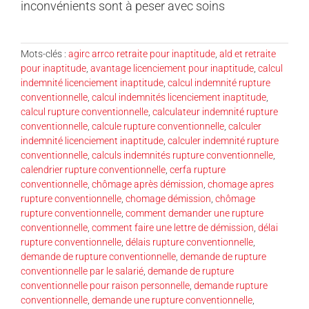
inconvénients sont à peser avec soins
Mots-clés :
agirc arrco retraite pour inaptitude
,
ald et retraite
pour inaptitude
,
avantage licenciement pour inaptitude
,
calcul
indemnité licenciement inaptitude
,
calcul indemnité rupture
conventionnelle
,
calcul indemnités licenciement inaptitude
,
calcul rupture conventionnelle
,
calculateur indemnité rupture
conventionnelle
,
calcule rupture conventionnelle
,
calculer
indemnité licenciement inaptitude
,
calculer indemnité rupture
conventionnelle
,
calculs indemnités rupture conventionnelle
,
calendrier rupture conventionnelle
,
cerfa rupture
conventionnelle
,
chômage après démission
,
chomage apres
rupture conventionnelle
,
chomage démission
,
chômage
rupture conventionnelle
,
comment demander une rupture
conventionnelle
,
comment faire une lettre de démission
,
délai
rupture conventionnelle
,
délais rupture conventionnelle
,
demande de rupture conventionnelle
,
demande de rupture
conventionnelle par le salarié
,
demande de rupture
conventionnelle pour raison personnelle
,
demande rupture
conventionnelle
,
demande une rupture conventionnelle
,