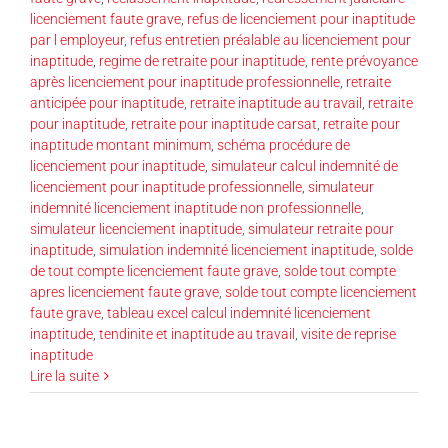
licenciement faute grave
,
refus de licenciement pour inaptitude
par l employeur
,
refus entretien préalable au licenciement pour
inaptitude
,
regime de retraite pour inaptitude
,
rente prévoyance
après licenciement pour inaptitude professionnelle
,
retraite
anticipée pour inaptitude
,
retraite inaptitude au travail
,
retraite
pour inaptitude
,
retraite pour inaptitude carsat
,
retraite pour
inaptitude montant minimum
,
schéma procédure de
licenciement pour inaptitude
,
simulateur calcul indemnité de
licenciement pour inaptitude professionnelle
,
simulateur
indemnité licenciement inaptitude non professionnelle
,
simulateur licenciement inaptitude
,
simulateur retraite pour
inaptitude
,
simulation indemnité licenciement inaptitude
,
solde
de tout compte licenciement faute grave
,
solde tout compte
apres licenciement faute grave
,
solde tout compte licenciement
faute grave
,
tableau excel calcul indemnité licenciement
inaptitude
,
tendinite et inaptitude au travail
,
visite de reprise
inaptitude
Lire la suite