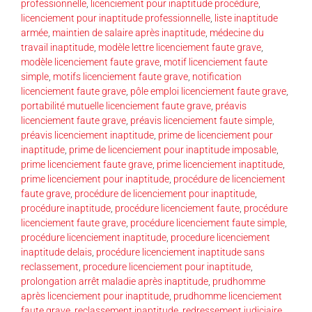
professionnelle
,
licenciement pour inaptitude procédure
,
licenciement pour inaptitude professionnelle
,
liste inaptitude
armée
,
maintien de salaire après inaptitude
,
médecine du
travail inaptitude
,
modèle lettre licenciement faute grave
,
modèle licenciement faute grave
,
motif licenciement faute
simple
,
motifs licenciement faute grave
,
notification
licenciement faute grave
,
pôle emploi licenciement faute grave
,
portabilité mutuelle licenciement faute grave
,
préavis
licenciement faute grave
,
préavis licenciement faute simple
,
préavis licenciement inaptitude
,
prime de licenciement pour
inaptitude
,
prime de licenciement pour inaptitude imposable
,
prime licenciement faute grave
,
prime licenciement inaptitude
,
prime licenciement pour inaptitude
,
procédure de licenciement
faute grave
,
procédure de licenciement pour inaptitude
,
procédure inaptitude
,
procédure licenciement faute
,
procédure
licenciement faute grave
,
procédure licenciement faute simple
,
procédure licenciement inaptitude
,
procedure licenciement
inaptitude delais
,
procédure licenciement inaptitude sans
reclassement
,
procedure licenciement pour inaptitude
,
prolongation arrêt maladie après inaptitude
,
prudhomme
après licenciement pour inaptitude
,
prudhomme licenciement
faute grave
,
reclassement inaptitude
,
redressement judiciaire