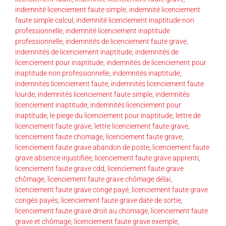
indemnité licenciement faute simple
,
indemnité licenciement
faute simple calcul
,
indemnité licenciement inaptitude non
professionnelle
,
indemnité licenciement inaptitude
professionnelle
,
indemnités de licenciement faute grave
,
indemnités de licenciement inaptitude
,
indemnités de
licenciement pour inaptitude
,
indemnités de licenciement pour
inaptitude non professionnelle
,
indemnités inaptitude
,
indemnités licenciement faute
,
indemnités licenciement faute
lourde
,
indemnités licenciement faute simple
,
indemnités
licenciement inaptitude
,
indemnités licenciement pour
inaptitude
,
le piege du licenciement pour inaptitude
,
lettre de
licenciement faute grave
,
lettre licenciement faute grave
,
licenciement faute chomage
,
licenciement faute grave
,
licenciement faute grave abandon de poste
,
licenciement faute
grave absence injustifiée
,
licenciement faute grave apprenti
,
licenciement faute grave cdd
,
licenciement faute grave
chômage
,
licenciement faute grave chômage délai
,
licenciement faute grave congé payé
,
licenciement faute grave
congés payés
,
licenciement faute grave date de sortie
,
licenciement faute grave droit au chomage
,
licenciement faute
grave et chômage
,
licenciement faute grave exemple
,