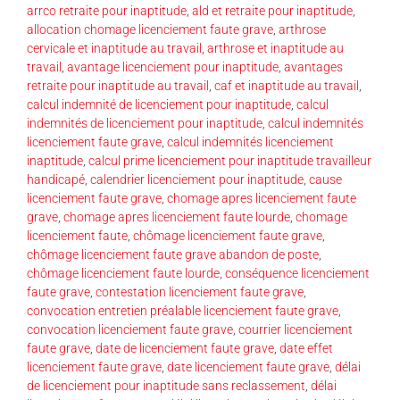
arrco retraite pour inaptitude
,
ald et retraite pour inaptitude
,
allocation chomage licenciement faute grave
,
arthrose
cervicale et inaptitude au travail
,
arthrose et inaptitude au
travail
,
avantage licenciement pour inaptitude
,
avantages
retraite pour inaptitude au travail
,
caf et inaptitude au travail
,
calcul indemnité de licenciement pour inaptitude
,
calcul
indemnités de licenciement pour inaptitude
,
calcul indemnités
licenciement faute grave
,
calcul indemnités licenciement
inaptitude
,
calcul prime licenciement pour inaptitude travailleur
handicapé
,
calendrier licenciement pour inaptitude
,
cause
licenciement faute grave
,
chomage apres licenciement faute
grave
,
chomage apres licenciement faute lourde
,
chomage
licenciement faute
,
chômage licenciement faute grave
,
chômage licenciement faute grave abandon de poste
,
chômage licenciement faute lourde
,
conséquence licenciement
faute grave
,
contestation licenciement faute grave
,
convocation entretien préalable licenciement faute grave
,
convocation licenciement faute grave
,
courrier licenciement
faute grave
,
date de licenciement faute grave
,
date effet
licenciement faute grave
,
date licenciement faute grave
,
délai
de licenciement pour inaptitude sans reclassement
,
délai