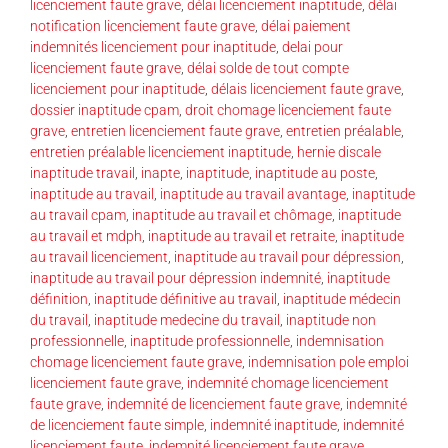
licenciement faute grave
,
délai licenciement inaptitude
,
délai
notification licenciement faute grave
,
délai paiement
indemnités licenciement pour inaptitude
,
delai pour
licenciement faute grave
,
délai solde de tout compte
licenciement pour inaptitude
,
délais licenciement faute grave
,
dossier inaptitude cpam
,
droit chomage licenciement faute
grave
,
entretien licenciement faute grave
,
entretien préalable
,
entretien préalable licenciement inaptitude
,
hernie discale
inaptitude travail
,
inapte
,
inaptitude
,
inaptitude au poste
,
inaptitude au travail
,
inaptitude au travail avantage
,
inaptitude
au travail cpam
,
inaptitude au travail et chômage
,
inaptitude
au travail et mdph
,
inaptitude au travail et retraite
,
inaptitude
au travail licenciement
,
inaptitude au travail pour dépression
,
inaptitude au travail pour dépression indemnité
,
inaptitude
définition
,
inaptitude définitive au travail
,
inaptitude médecin
du travail
,
inaptitude medecine du travail
,
inaptitude non
professionnelle
,
inaptitude professionnelle
,
indemnisation
chomage licenciement faute grave
,
indemnisation pole emploi
licenciement faute grave
,
indemnité chomage licenciement
faute grave
,
indemnité de licenciement faute grave
,
indemnité
de licenciement faute simple
,
indemnité inaptitude
,
indemnité
licenciement faute
,
indemnité licenciement faute grave
,