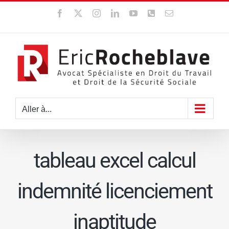
Passer
Facebook
X
Instagram
LinkedIn
YouTube
WhatsApp
Email
au
contenu
Aller à...
tableau excel calcul
indemnité licenciement
inaptitude