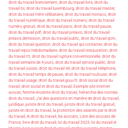
droit du travail licenciement
,
droit du travail livre
,
droit du
travail loi
,
droit du travail luxembourg
,
droit du travail master
,
droit du travail mère célibataire
,
droit du travail monaco
,
droit
du travail numérique
,
droit du travail numero
,
droit du travail
numéro gratuit
,
droit du travail pacs
,
droit du travail pause
,
droit du travail pdf
,
droit du travail préavis
,
droit du travail
préavis démission
,
droit du travail public
,
droit du travail qcm
,
droit du travail question
,
droit du travail qui contacter
,
droit du
travail repos hebdomadaire
,
droit du travail restauration
,
droit
du travail rtt
,
droit du travail rupture conventionnelle
,
droit du
travail semaine de 4 jours
,
droit du travail service public
,
droit
du travail suisse
,
droit du travail tel
,
droit du travail téléphone
,
droit du travail temps de pause
,
droit du travail toulouse
,
droit
du travail usage
,
droit du travail.gouv.fr
,
droit social droit du
travail
,
droit social et droit du travail
,
Exemple site internet
avocat
,
femme enceinte droit du travail
,
hiérarchie des normes
droit du travail
,
J'ai des questions en matière de droit du travail
,
juridique
,
juriste droit du travail
,
juriste droit du travail gratuit
,
juriste en droit du travail
,
la protection des salariés par le droit
du travail
,
le droit du travail
,
les avocats
,
Liste des avocats de
France
,
livre droit du travail
,
loi du travail 2023
,
loi du travail el