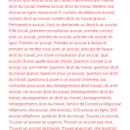
khomri
,
lyon avocat droit du travail
,
maître avocate
,
master
droit du travail
,
meilleur avocat droit du travail
,
Meilleur site
avocat en ligne
,
monavocat fr
,
numéro de téléphone avocat
,
numéro droit du travail
,
numéro droit du travail gratuit
,
Permanence avocat
,
Peut on demander un devis à un avocat
,
Pôle Social
,
première consultation avocat
,
prendre contact
avec un avocat
,
prendre rdv avocat
,
prendre rdv avocat en
ligne
,
Prendre un avocat
,
Prendre un avocat à distance
,
prendre un rendez-vous avec un avocat
,
principe de faveur
droit du travail
,
prix d'une consultation d'un avocat
,
quel
avocat choisir
,
quelle avocat choisir
,
Question à poser à un
avocat sur son métier
,
Question droit du travail
,
question droit
du travail gratuit
,
Question pour un avocat
,
question sur droit
du travail
,
Questions à poser à un avocat interview
,
Qui
contacter pour avoir des renseignement droit travail
,
rdv avec
avocat
,
rdv avocat droit du travail
,
Renseignement droit du
travail
,
renseignement en droit du travail
,
renseignements
,
renseignements droit du travail
,
Service de Conseil juridique par
téléphone
,
site avocat
,
site avocats
,
SOS avocat en ligne
,
SOS
avocat téléphone
,
syndicat droit du travail
,
Trouver Un Avocat
,
Trouver un avocat en urgence
,
Trouver un avocat pas cher
,
Trouver un avocat spécialisé
,
Trouverunavocat
,
Une question