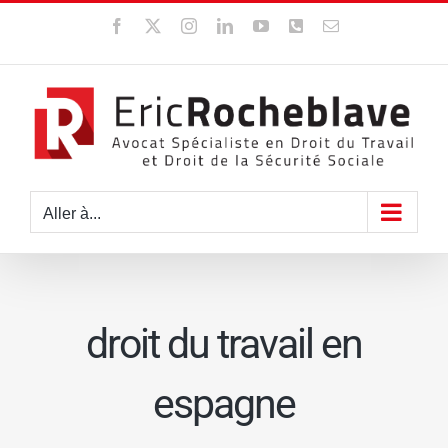
Passer
Facebook
X
Instagram
LinkedIn
YouTube
WhatsApp
Email
au
contenu
Aller à...
droit du travail en
espagne