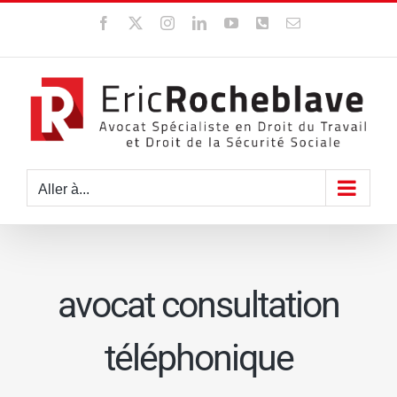
Passer
Facebook
X
Instagram
LinkedIn
YouTube
WhatsApp
Email
au
contenu
Aller à...
avocat consultation
téléphonique