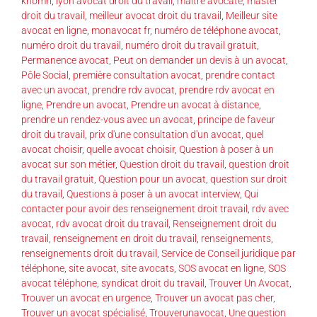
khomri
,
lyon avocat droit du travail
,
maître avocate
,
master
droit du travail
,
meilleur avocat droit du travail
,
Meilleur site
avocat en ligne
,
monavocat fr
,
numéro de téléphone avocat
,
numéro droit du travail
,
numéro droit du travail gratuit
,
Permanence avocat
,
Peut on demander un devis à un avocat
,
Pôle Social
,
première consultation avocat
,
prendre contact
avec un avocat
,
prendre rdv avocat
,
prendre rdv avocat en
ligne
,
Prendre un avocat
,
Prendre un avocat à distance
,
prendre un rendez-vous avec un avocat
,
principe de faveur
droit du travail
,
prix d'une consultation d'un avocat
,
quel
avocat choisir
,
quelle avocat choisir
,
Question à poser à un
avocat sur son métier
,
Question droit du travail
,
question droit
du travail gratuit
,
Question pour un avocat
,
question sur droit
du travail
,
Questions à poser à un avocat interview
,
Qui
contacter pour avoir des renseignement droit travail
,
rdv avec
avocat
,
rdv avocat droit du travail
,
Renseignement droit du
travail
,
renseignement en droit du travail
,
renseignements
,
renseignements droit du travail
,
Service de Conseil juridique par
téléphone
,
site avocat
,
site avocats
,
SOS avocat en ligne
,
SOS
avocat téléphone
,
syndicat droit du travail
,
Trouver Un Avocat
,
Trouver un avocat en urgence
,
Trouver un avocat pas cher
,
Trouver un avocat spécialisé
,
Trouverunavocat
,
Une question