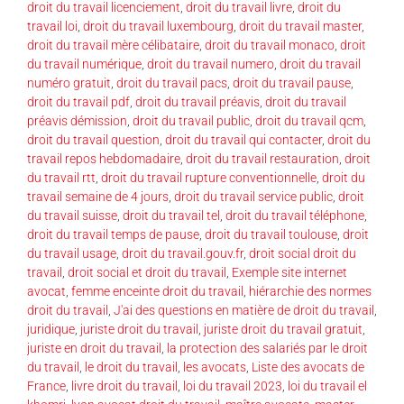
droit du travail licenciement
,
droit du travail livre
,
droit du
travail loi
,
droit du travail luxembourg
,
droit du travail master
,
droit du travail mère célibataire
,
droit du travail monaco
,
droit
du travail numérique
,
droit du travail numero
,
droit du travail
numéro gratuit
,
droit du travail pacs
,
droit du travail pause
,
droit du travail pdf
,
droit du travail préavis
,
droit du travail
préavis démission
,
droit du travail public
,
droit du travail qcm
,
droit du travail question
,
droit du travail qui contacter
,
droit du
travail repos hebdomadaire
,
droit du travail restauration
,
droit
du travail rtt
,
droit du travail rupture conventionnelle
,
droit du
travail semaine de 4 jours
,
droit du travail service public
,
droit
du travail suisse
,
droit du travail tel
,
droit du travail téléphone
,
droit du travail temps de pause
,
droit du travail toulouse
,
droit
du travail usage
,
droit du travail.gouv.fr
,
droit social droit du
travail
,
droit social et droit du travail
,
Exemple site internet
avocat
,
femme enceinte droit du travail
,
hiérarchie des normes
droit du travail
,
J'ai des questions en matière de droit du travail
,
juridique
,
juriste droit du travail
,
juriste droit du travail gratuit
,
juriste en droit du travail
,
la protection des salariés par le droit
du travail
,
le droit du travail
,
les avocats
,
Liste des avocats de
France
,
livre droit du travail
,
loi du travail 2023
,
loi du travail el