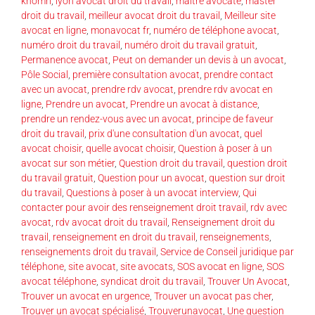
khomri
,
lyon avocat droit du travail
,
maître avocate
,
master
droit du travail
,
meilleur avocat droit du travail
,
Meilleur site
avocat en ligne
,
monavocat fr
,
numéro de téléphone avocat
,
numéro droit du travail
,
numéro droit du travail gratuit
,
Permanence avocat
,
Peut on demander un devis à un avocat
,
Pôle Social
,
première consultation avocat
,
prendre contact
avec un avocat
,
prendre rdv avocat
,
prendre rdv avocat en
ligne
,
Prendre un avocat
,
Prendre un avocat à distance
,
prendre un rendez-vous avec un avocat
,
principe de faveur
droit du travail
,
prix d'une consultation d'un avocat
,
quel
avocat choisir
,
quelle avocat choisir
,
Question à poser à un
avocat sur son métier
,
Question droit du travail
,
question droit
du travail gratuit
,
Question pour un avocat
,
question sur droit
du travail
,
Questions à poser à un avocat interview
,
Qui
contacter pour avoir des renseignement droit travail
,
rdv avec
avocat
,
rdv avocat droit du travail
,
Renseignement droit du
travail
,
renseignement en droit du travail
,
renseignements
,
renseignements droit du travail
,
Service de Conseil juridique par
téléphone
,
site avocat
,
site avocats
,
SOS avocat en ligne
,
SOS
avocat téléphone
,
syndicat droit du travail
,
Trouver Un Avocat
,
Trouver un avocat en urgence
,
Trouver un avocat pas cher
,
Trouver un avocat spécialisé
,
Trouverunavocat
,
Une question