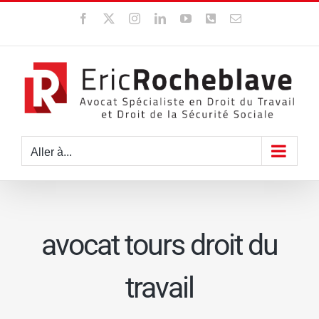
Passer
Facebook
X
Instagram
LinkedIn
YouTube
WhatsApp
Email
au
contenu
Aller à...
avocat tours droit du
travail