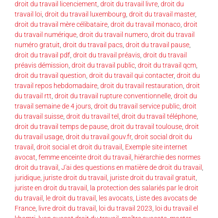
droit du travail licenciement
,
droit du travail livre
,
droit du
travail loi
,
droit du travail luxembourg
,
droit du travail master
,
droit du travail mère célibataire
,
droit du travail monaco
,
droit
du travail numérique
,
droit du travail numero
,
droit du travail
numéro gratuit
,
droit du travail pacs
,
droit du travail pause
,
droit du travail pdf
,
droit du travail préavis
,
droit du travail
préavis démission
,
droit du travail public
,
droit du travail qcm
,
droit du travail question
,
droit du travail qui contacter
,
droit du
travail repos hebdomadaire
,
droit du travail restauration
,
droit
du travail rtt
,
droit du travail rupture conventionnelle
,
droit du
travail semaine de 4 jours
,
droit du travail service public
,
droit
du travail suisse
,
droit du travail tel
,
droit du travail téléphone
,
droit du travail temps de pause
,
droit du travail toulouse
,
droit
du travail usage
,
droit du travail.gouv.fr
,
droit social droit du
travail
,
droit social et droit du travail
,
Exemple site internet
avocat
,
femme enceinte droit du travail
,
hiérarchie des normes
droit du travail
,
J'ai des questions en matière de droit du travail
,
juridique
,
juriste droit du travail
,
juriste droit du travail gratuit
,
juriste en droit du travail
,
la protection des salariés par le droit
du travail
,
le droit du travail
,
les avocats
,
Liste des avocats de
France
,
livre droit du travail
,
loi du travail 2023
,
loi du travail el