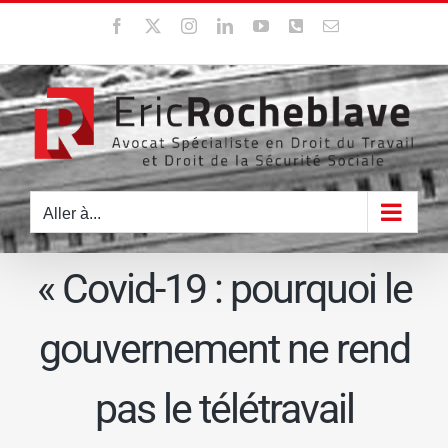
Passer
Facebook
X
Instagram
LinkedIn
YouTube
WhatsApp
Email
au
contenu
Aller à...
« Covid-19 : pourquoi le
gouvernement ne rend
pas le télétravail