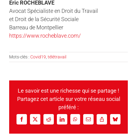
Eric ROCHEBLAVE
Avocat Spécialiste en Droit du Travail
et Droit de la Sécurité Sociale
Barreau de Montpellier
https://www.rocheblave.com/
Mots-clés :
Covid19
,
télétravail
Le savoir est une richesse qui se partage !
Partagez cet article sur votre réseau social
préféré :
Facebook
X
Reddit
LinkedIn
WhatsApp
Email
Copy
Bluesky
Link