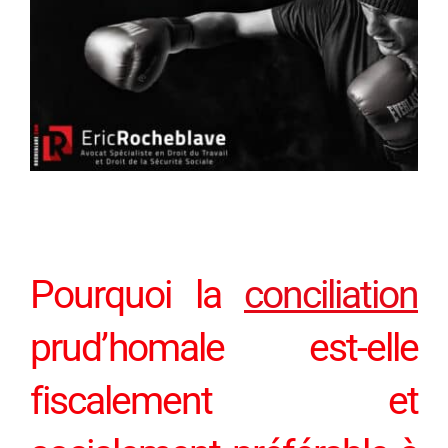
Pourquoi la
conciliation
prud’homale est-elle
fiscalement et