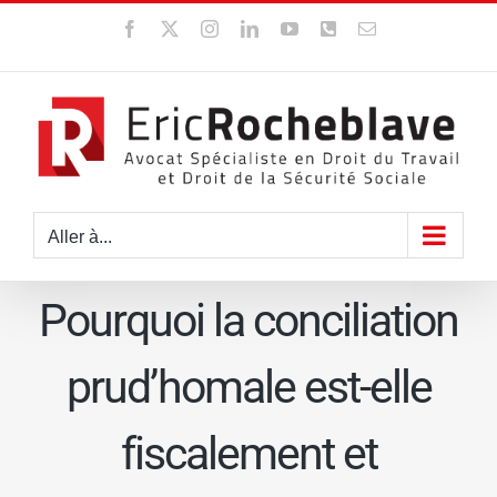
Passer
Facebook
X
Instagram
LinkedIn
YouTube
WhatsApp
Email
au
contenu
Aller à...
Pourquoi la conciliation
prud’homale est-elle
fiscalement et