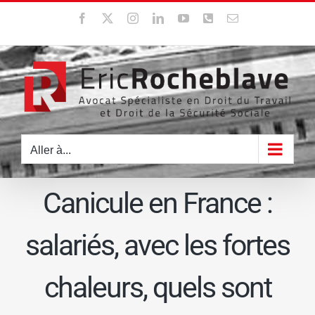
Passer
Facebook
X
Instagram
LinkedIn
YouTube
WhatsApp
Email
au
contenu
Aller à...
Canicule en France :
salariés, avec les fortes
chaleurs, quels sont