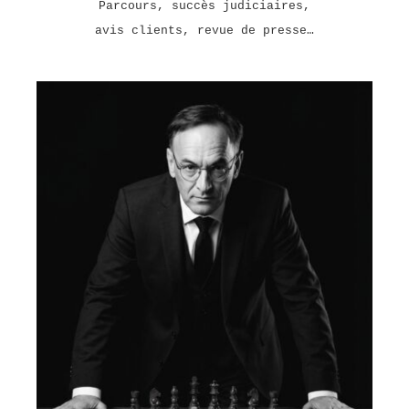
Parcours, succès judiciaires,
avis clients, revue de presse…