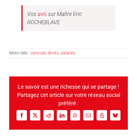
Vos
avis
sur Maître Eric
ROCHEBLAVE
Mots-clés :
canicule
,
droits
,
salariés
Le savoir est une richesse qui se partage !
Partagez cet article sur votre réseau social
préféré :
Facebook
X
Reddit
LinkedIn
WhatsApp
Email
Copy
Bluesky
Link