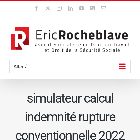
Passer
Facebook
X
Instagram
LinkedIn
YouTube
WhatsApp
Email
au
contenu
Aller à...
simulateur calcul
indemnité rupture
conventionnelle 2022