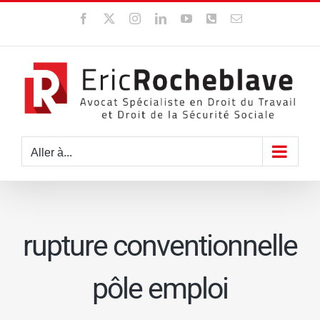
Passer
Facebook
X
Instagram
LinkedIn
YouTube
WhatsApp
Email
au
contenu
Aller à...
rupture conventionnelle
pôle emploi