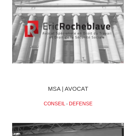
MSA | AVOCAT
CONSEIL
-
DEFENSE