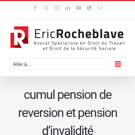
Passer
Facebook
X
Instagram
LinkedIn
YouTube
WhatsApp
Email
au
contenu
Aller à...
cumul pension de
reversion et pension
d’invalidité