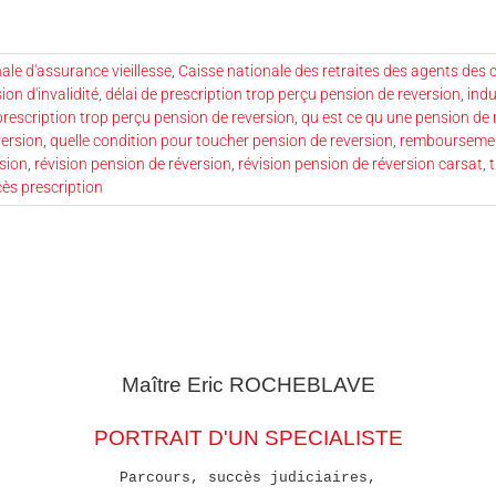
ale d'assurance vieillesse
,
Caisse nationale des retraites des agents des co
on d'invalidité
,
délai de prescription trop perçu pension de reversion
,
indu
prescription trop perçu pension de reversion
,
qu est ce qu une pension de 
version
,
quelle condition pour toucher pension de reversion
,
remboursemen
rsion
,
révision pension de réversion
,
révision pension de réversion carsat
,
cès prescription
Maître Eric
ROCHEBLAVE
PORTRAIT D'UN SPECIALISTE
Parcours, succès judiciaires,