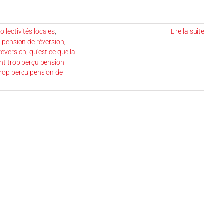
llectivités locales
,
Lire la suite
 pension de réversion
,
reversion
,
qu'est ce que la
t trop perçu pension
trop perçu pension de