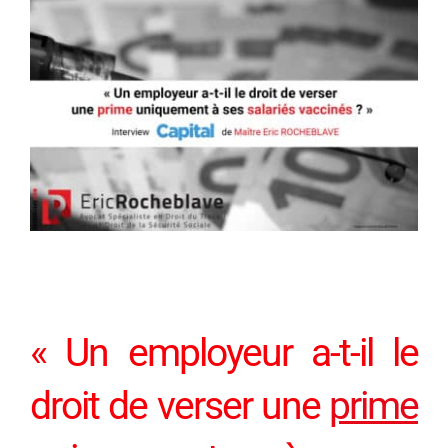
l'image
agrandie
« Un employeur a-t-il le
droit de verser une
prime