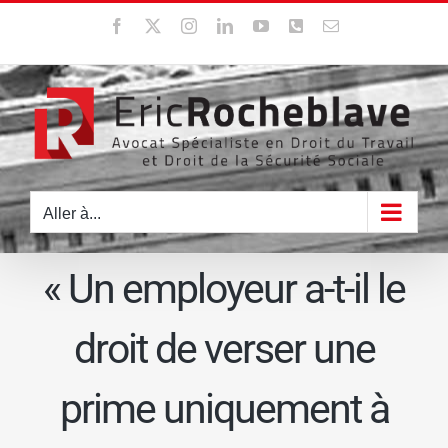
Passer
Facebook
X
Instagram
LinkedIn
YouTube
WhatsApp
Email
au
contenu
Aller à...
« Un employeur a-t-il le
droit de verser une
prime uniquement à