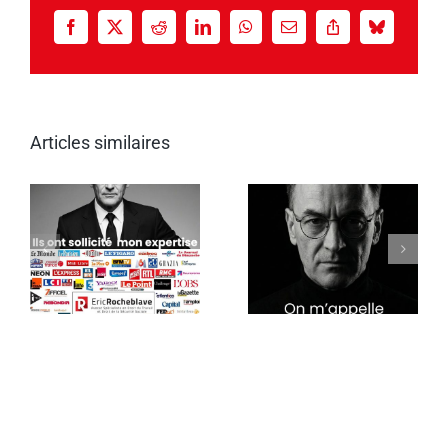
Facebook
X
Reddit
LinkedIn
WhatsApp
Email
Copy
Bluesky
Link
Articles similaires