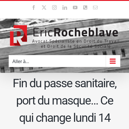
Passer
Facebook
X
Instagram
LinkedIn
YouTube
WhatsApp
Email
au
contenu
Aller à...
Fin du passe sanitaire,
port du masque… Ce
qui change lundi 14