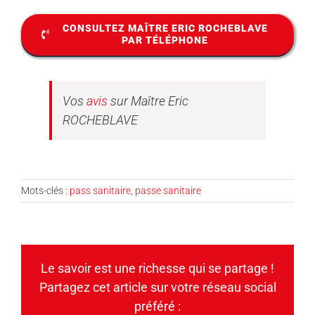
CONSULTEZ MAÎTRE ERIC ROCHEBLAVE
PAR TÉLÉPHONE
Vos
avis
sur Maître Eric
ROCHEBLAVE
Mots-clés :
pass sanitaire
,
passe sanitaire
Le savoir est une richesse qui se partage !
Partagez cet article sur votre réseau social
préféré :