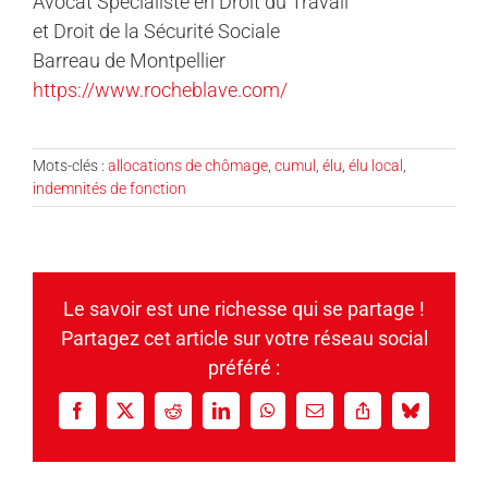
Avocat Spécialiste en Droit du Travail
et Droit de la Sécurité Sociale
Barreau de Montpellier
https://www.rocheblave.com/
Mots-clés :
allocations de chômage
,
cumul
,
élu
,
élu local
,
indemnités de fonction
Le savoir est une richesse qui se partage !
Partagez cet article sur votre réseau social
préféré :
Facebook
X
Reddit
LinkedIn
WhatsApp
Email
Copy
Bluesky
Link