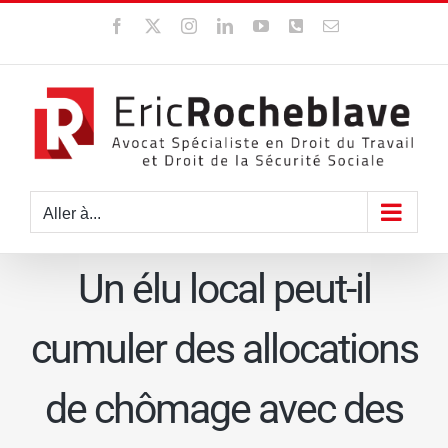
Passer
Facebook
X
Instagram
LinkedIn
YouTube
WhatsApp
Email
au
contenu
Aller à...
Un élu local peut-il
cumuler des allocations
de chômage avec des