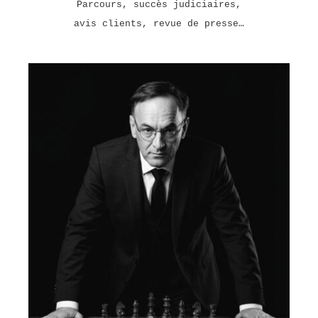
Parcours, succès judiciaires,
avis clients, revue de presse…