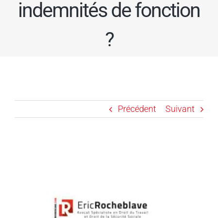
indemnités de fonction
?
Précédent
Suivant
Voir
l'image
agrandie