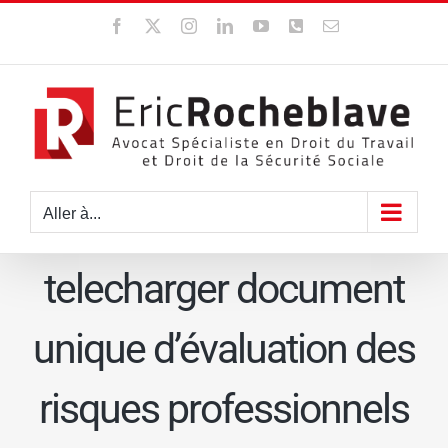
Passer
Facebook
X
Instagram
LinkedIn
YouTube
WhatsApp
Email
au
contenu
Aller à...
telecharger document
unique d’évaluation des
risques professionnels