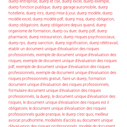
duerp entreprise
,
duerp et cse
,
duerp excel
,
duerp exemple
,
duerp fonction publique
,
duerp garage automobile
,
duerp
hotellerie
,
duerp inrs
,
duerp mise à jour
,
duerp modèle
,
duerp
modèle excel
,
duerp modèle pdf
,
duerp msa
,
duerp obligation
,
duerp obligatoire
,
duerp obligatoire depuis quand
,
duerp
organisme de formation
,
duerp ou duer
,
duerp pdf
,
duerp
pharmacie
,
duerp restauration
,
duerp risques psychosociaux
,
duerp rps
,
duerp sanction
,
duerp signification
,
duerp télétravail
,
etablir un document unique d'évaluation des risques
professionnels
,
exemple de document unique d'évaluation des
risques
,
exemple de document unique d'évaluation des risques
pdf
,
exemple de document unique d'évaluation des risques
professionnels
,
exemple de document unique d'évaluation des
risques professionnels gratuit
,
faire un duerp
,
formation
document unique d'évaluation des risques professionnels
,
formulaire document unique d'évaluation des risques
professionnels
,
la duerp
,
le document unique d'évaluation des
risques
,
le document unique d'évaluation des risques est il
obligatoire
,
le document unique d'évaluation des risques
professionnels guide pratique
,
le duerp c'est quoi
,
meilleur
avocat prudhomme
,
modalités d'accès au document unique
d'évaluation des risques professionnels
,
modèle de document