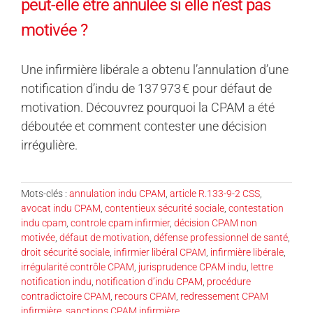
peut-elle être annulée si elle n’est pas
motivée ?
Une infirmière libérale a obtenu l’annulation d’une
notification d’indu de 137 973 € pour défaut de
motivation. Découvrez pourquoi la CPAM a été
déboutée et comment contester une décision
irrégulière.
Mots-clés :
annulation indu CPAM
,
article R.133-9-2 CSS
,
avocat indu CPAM
,
contentieux sécurité sociale
,
contestation
indu cpam
,
controle cpam infirmier
,
décision CPAM non
motivée
,
défaut de motivation
,
défense professionnel de santé
,
droit sécurité sociale
,
infirmier libéral CPAM
,
infirmière libérale
,
irrégularité contrôle CPAM
,
jurisprudence CPAM indu
,
lettre
notification indu
,
notification d’indu CPAM
,
procédure
contradictoire CPAM
,
recours CPAM
,
redressement CPAM
infirmière
,
sanctions CPAM infirmière