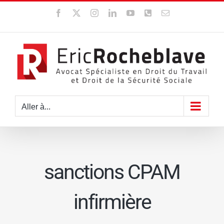
Passer
Facebook
X
Instagram
LinkedIn
YouTube
WhatsApp
Email
au
contenu
Aller à...
sanctions CPAM
infirmière