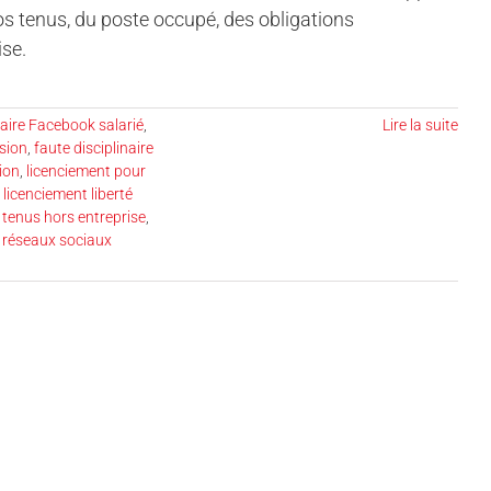
os tenus, du poste occupé, des obligations
ise.
ire Facebook salarié
,
Lire la suite
ssion
,
faute disciplinaire
ion
,
licenciement pour
u licenciement liberté
tenus hors entreprise
,
é réseaux sociaux