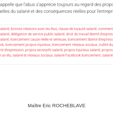
rappelle que l’abus s’apprécie toujours au regard des prop
elles du salarié et des conséquences réelles pour l’entrepr
salarié
,
bonnes relations avec les élus
,
clause de loyauté salarié
,
commenta
alarié
,
délégation de service public salarié
,
droit du travail liberté d'expre
salarié
,
licenciement cause réelle et sérieuse
,
licenciement liberté d'express
ook
,
licenciement propos injurieux
,
licenciement réseaux sociaux
,
nullité d
rté d'expression
,
propos excessifs salarié
,
propos injurieux salarié
,
propos 
e un élu
,
salarié et réseaux sociaux
,
salarié Facebook licenciement
,
salari
Maître Eric
ROCHEBLAVE