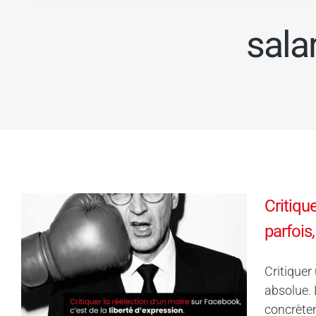
sala
Critiqu
parfois
Critiquer
absolue. 
concrètem