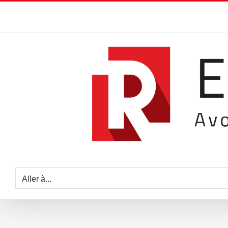
Passer
au
contenu
Aller à...