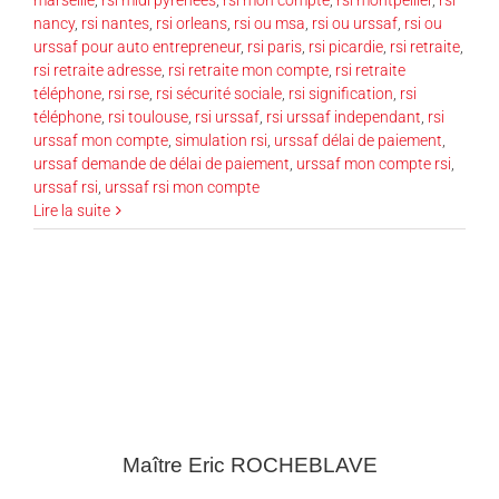
nancy
,
rsi nantes
,
rsi orleans
,
rsi ou msa
,
rsi ou urssaf
,
rsi ou
urssaf pour auto entrepreneur
,
rsi paris
,
rsi picardie
,
rsi retraite
,
rsi retraite adresse
,
rsi retraite mon compte
,
rsi retraite
téléphone
,
rsi rse
,
rsi sécurité sociale
,
rsi signification
,
rsi
téléphone
,
rsi toulouse
,
rsi urssaf
,
rsi urssaf independant
,
rsi
urssaf mon compte
,
simulation rsi
,
urssaf délai de paiement
,
urssaf demande de délai de paiement
,
urssaf mon compte rsi
,
urssaf rsi
,
urssaf rsi mon compte
Lire la suite
Maître Eric
ROCHEBLAVE