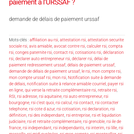
paiement à l’URSSAF ?
demande de délais de paiement urssaf
Mots-clés :
affiliation au rsi
,
attestation rsi
,
attestation securite
sociale rsi
,
avis amiable
,
avocat contre rsi
,
calculer rsi
,
compta
rsi
,
conges paternite rsi
,
contact rsi
,
cotisations rsi
,
déclaration
rsi
,
declarer auto entrepreneur rsi
,
déclarer rsi
,
délai de
paiement redressement urssaf
,
délais de paiement urssaf
,
demande de délais de paiement urssaf
,
le rsi
,
mon compte rsi
,
mon compte urssaf rsi
,
mon rsi
,
Notification suite à demande
de délais
,
notification suite à relance amiable courriel
,
payer rsi
en ligne
,
qui verse la retraite complémentaire rsi
,
retraite rsi
,
RSI
,
rsi adresse
,
rsi aquitaine
,
rsi auto entrepreneur
,
rsi
bourgogne
,
rsi c'est quoi
,
rsi calcul
,
rsi contact
,
rsi contacter
telephone
,
rsi cote d azur
,
rsi cotisation
,
rsi declaration
,
rsi
définition
,
rsi des independant
,
rsi entreprise
,
rsi et liquidation
judiciaire
,
rsi et retraite complémentaire
,
rsi grenoble
,
rsi ile de
france
,
rsi independant
,
rsi independants
,
rsi interim
,
rsi lille
,
rsi
marseille
,
rsi midi pyrénées
,
rsi mon compte
,
rsi montpellier
,
rsi