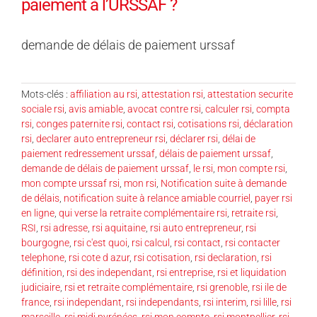
paiement à l’URSSAF ?
demande de délais de paiement urssaf
Mots-clés :
affiliation au rsi
,
attestation rsi
,
attestation securite
sociale rsi
,
avis amiable
,
avocat contre rsi
,
calculer rsi
,
compta
rsi
,
conges paternite rsi
,
contact rsi
,
cotisations rsi
,
déclaration
rsi
,
declarer auto entrepreneur rsi
,
déclarer rsi
,
délai de
paiement redressement urssaf
,
délais de paiement urssaf
,
demande de délais de paiement urssaf
,
le rsi
,
mon compte rsi
,
mon compte urssaf rsi
,
mon rsi
,
Notification suite à demande
de délais
,
notification suite à relance amiable courriel
,
payer rsi
en ligne
,
qui verse la retraite complémentaire rsi
,
retraite rsi
,
RSI
,
rsi adresse
,
rsi aquitaine
,
rsi auto entrepreneur
,
rsi
bourgogne
,
rsi c'est quoi
,
rsi calcul
,
rsi contact
,
rsi contacter
telephone
,
rsi cote d azur
,
rsi cotisation
,
rsi declaration
,
rsi
définition
,
rsi des independant
,
rsi entreprise
,
rsi et liquidation
judiciaire
,
rsi et retraite complémentaire
,
rsi grenoble
,
rsi ile de
france
,
rsi independant
,
rsi independants
,
rsi interim
,
rsi lille
,
rsi
marseille
,
rsi midi pyrénées
,
rsi mon compte
,
rsi montpellier
,
rsi