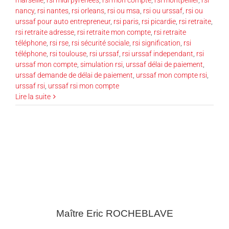
nancy
,
rsi nantes
,
rsi orleans
,
rsi ou msa
,
rsi ou urssaf
,
rsi ou
urssaf pour auto entrepreneur
,
rsi paris
,
rsi picardie
,
rsi retraite
,
rsi retraite adresse
,
rsi retraite mon compte
,
rsi retraite
téléphone
,
rsi rse
,
rsi sécurité sociale
,
rsi signification
,
rsi
téléphone
,
rsi toulouse
,
rsi urssaf
,
rsi urssaf independant
,
rsi
urssaf mon compte
,
simulation rsi
,
urssaf délai de paiement
,
urssaf demande de délai de paiement
,
urssaf mon compte rsi
,
urssaf rsi
,
urssaf rsi mon compte
Lire la suite
Maître Eric
ROCHEBLAVE