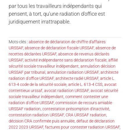
par tous les travailleurs indépendants qui
pensent, à tort, qu’une radiation d’office est
juridiquement irrattrapable.
Mots-clés :
absence de déclaration de chiffre d'affaires
URSSAF
,
absence de déclaration fiscale URSSAF
,
absence de
recettes déclarées URSSAF
,
absence de revenus déclarés
URSSAF
,
activité indépendante sans déclaration fiscale
,
affilié
sécurité sociale travailleur indépendant
,
annulation décision
URSSAF par tribunal
,
annulation radiation URSSAF
,
architecte
radiation d'office URSSAF
,
architecte radié URSSAF
,
article L
613-4 code de la sécurité sociale
,
article L. 613-4 CSS
,
avocat
contentieux urssaf
,
avocat radiation URSSAF
,
avocat sécurité
sociale travailleur indépendant
,
comment contester une
radiation d'office URSSAF
,
commission de recours amiable
URSSAF radiation
,
contestation présomption d'inactivité
,
contestation radiation URSSAF
,
CRA URSSAF radiation
,
décision CRA confirmée puis annulée
,
défaut de déclaration
2022 2023 URSSAF
,
factures pour contester radiation URSSAF
,