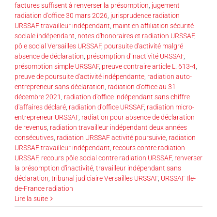
factures suffisent à renverser la présomption
,
jugement
radiation d'office 30 mars 2026
,
jurisprudence radiation
URSSAF travailleur indépendant
,
maintien affiliation sécurité
sociale indépendant
,
notes d'honoraires et radiation URSSAF
,
pôle social Versailles URSSAF
,
poursuite d'activité malgré
absence de déclaration
,
présomption d'inactivité URSSAF
,
présomption simple URSSAF
,
preuve contraire article L. 613-4
,
preuve de poursuite d'activité indépendante
,
radiation auto-
entrepreneur sans déclaration
,
radiation d'office au 31
décembre 2021
,
radiation d'office indépendant sans chiffre
d'affaires déclaré
,
radiation d'office URSSAF
,
radiation micro-
entrepreneur URSSAF
,
radiation pour absence de déclaration
de revenus
,
radiation travailleur indépendant deux années
consécutives
,
radiation URSSAF activité poursuivie
,
radiation
URSSAF travailleur indépendant
,
recours contre radiation
URSSAF
,
recours pôle social contre radiation URSSAF
,
renverser
la présomption d'inactivité
,
travailleur indépendant sans
déclaration
,
tribunal judiciaire Versailles URSSAF
,
URSSAF Ile-
de-France radiation
Lire la suite