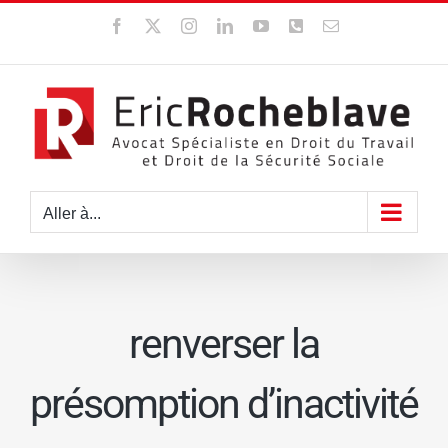
Passer
Facebook
X
Instagram
LinkedIn
YouTube
WhatsApp
Email
au
contenu
Aller à...
renverser la
présomption d’inactivité