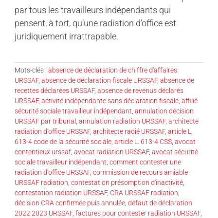
par tous les travailleurs indépendants qui
pensent, à tort, qu’une radiation d’office est
juridiquement irrattrapable.
Mots-clés :
absence de déclaration de chiffre d'affaires
URSSAF
,
absence de déclaration fiscale URSSAF
,
absence de
recettes déclarées URSSAF
,
absence de revenus déclarés
URSSAF
,
activité indépendante sans déclaration fiscale
,
affilié
sécurité sociale travailleur indépendant
,
annulation décision
URSSAF par tribunal
,
annulation radiation URSSAF
,
architecte
radiation d'office URSSAF
,
architecte radié URSSAF
,
article L
613-4 code de la sécurité sociale
,
article L. 613-4 CSS
,
avocat
contentieux urssaf
,
avocat radiation URSSAF
,
avocat sécurité
sociale travailleur indépendant
,
comment contester une
radiation d'office URSSAF
,
commission de recours amiable
URSSAF radiation
,
contestation présomption d'inactivité
,
contestation radiation URSSAF
,
CRA URSSAF radiation
,
décision CRA confirmée puis annulée
,
défaut de déclaration
2022 2023 URSSAF
,
factures pour contester radiation URSSAF
,