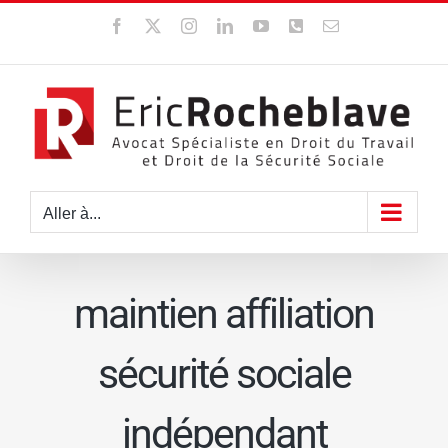
Passer
Facebook
X
Instagram
LinkedIn
YouTube
WhatsApp
Email
au
contenu
Aller à...
maintien affiliation
sécurité sociale
indépendant