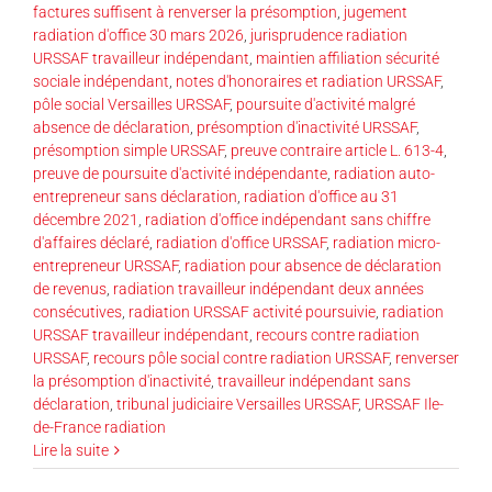
factures suffisent à renverser la présomption
,
jugement
radiation d'office 30 mars 2026
,
jurisprudence radiation
URSSAF travailleur indépendant
,
maintien affiliation sécurité
sociale indépendant
,
notes d'honoraires et radiation URSSAF
,
pôle social Versailles URSSAF
,
poursuite d'activité malgré
absence de déclaration
,
présomption d'inactivité URSSAF
,
présomption simple URSSAF
,
preuve contraire article L. 613-4
,
preuve de poursuite d'activité indépendante
,
radiation auto-
entrepreneur sans déclaration
,
radiation d'office au 31
décembre 2021
,
radiation d'office indépendant sans chiffre
d'affaires déclaré
,
radiation d'office URSSAF
,
radiation micro-
entrepreneur URSSAF
,
radiation pour absence de déclaration
de revenus
,
radiation travailleur indépendant deux années
consécutives
,
radiation URSSAF activité poursuivie
,
radiation
URSSAF travailleur indépendant
,
recours contre radiation
URSSAF
,
recours pôle social contre radiation URSSAF
,
renverser
la présomption d'inactivité
,
travailleur indépendant sans
déclaration
,
tribunal judiciaire Versailles URSSAF
,
URSSAF Ile-
de-France radiation
Lire la suite