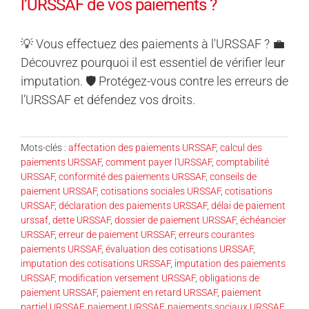
l’URSSAF de vos paiements ?
💡 Vous effectuez des paiements à l'URSSAF ? 💼
Découvrez pourquoi il est essentiel de vérifier leur
imputation. 🛡️ Protégez-vous contre les erreurs de
l’URSSAF et défendez vos droits.
Mots-clés :
affectation des paiements URSSAF
,
calcul des
paiements URSSAF
,
comment payer l'URSSAF
,
comptabilité
URSSAF
,
conformité des paiements URSSAF
,
conseils de
paiement URSSAF
,
cotisations sociales URSSAF
,
cotisations
URSSAF
,
déclaration des paiements URSSAF
,
délai de paiement
urssaf
,
dette URSSAF
,
dossier de paiement URSSAF
,
échéancier
URSSAF
,
erreur de paiement URSSAF
,
erreurs courantes
paiements URSSAF
,
évaluation des cotisations URSSAF
,
imputation des cotisations URSSAF
,
imputation des paiements
URSSAF
,
modification versement URSSAF
,
obligations de
paiement URSSAF
,
paiement en retard URSSAF
,
paiement
partiel URSSAF
,
paiement URSSAF
,
paiements sociaux URSSAF
,