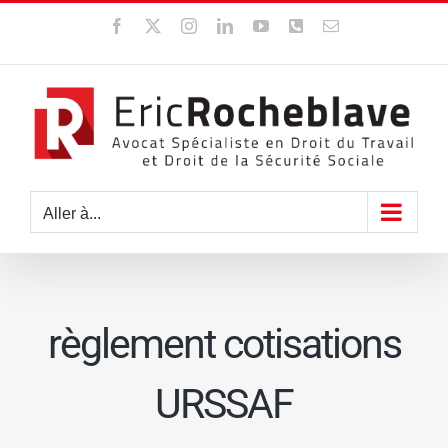
Passer
Facebook
X
Instagram
LinkedIn
YouTube
WhatsApp
Email
au
contenu
Aller à...
règlement cotisations
URSSAF