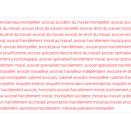
re barreau montpellier
,
avocat accident du travail montpellier
,
avocat au d
t du travail
,
avocat droit du travail marseille
,
avocat droit du travail montp
u droit du travail
,
avocat du travail
,
avocat en droit du travail
,
avocat enq
ral
,
avocat harcèlement moral au travail
,
avocat harcèlement moral paris
l
,
avocat Montpellier
,
avocat pour harcèlement
,
avocat pour harcelement 
at prud'homme
,
avocat spécialisé dans le droit du travail
,
avocat spécialis
lement psychologique
,
avocat spécialisé harcèlement moral
,
avocat spéci
celement moral
,
avocat specialiste harcelement
,
avocat spécialiste harcèl
ravailler
,
avocat travailleur
,
avocat travailleur indépendant
,
avocate en dr
cat montpellier
,
cabinet avocats
,
cabinet avocats montpellier
,
cabinet d 
ntpellier
,
enquête interne
,
enquête interne dans une entreprise
,
enquête i
,
harcèlement avocat
,
honoraire avocat harcelement moral
,
licenciement 
eur avocat harcèlement moral
,
montpellier accident
,
moral au travail
,
ordr
ion harcèlement au travail
,
prescription harcèlement moral au travail
,
pru
arcèlement
,
sanctions harcèlement
,
tribunal judiciaire montpellier