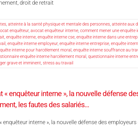
nement, droit de retrait
stes
,
atteinte à la santé physique et mentale des personnes
,
atteinte aux 
ocat enquêteur
,
avocat enquêteur interne
,
comment mener une enquête i
ait
,
enquête interne
,
enquête interne cse
,
enquête interne dans une entrep
vail
,
enquête interne employeur
,
enquête interne entreprise
,
enquête inter
quête interne pour harcèlement moral
,
enquête interne souffrance au trav
stionnaire enquête interne harcèlement moral
,
questionnaire interne entr
nger grave et imminent
,
stress au travail
t « enquêteur interne », la nouvelle défense de
ment, les fautes des salariés…
« enquêteur interne », la nouvelle défense des employeurs 