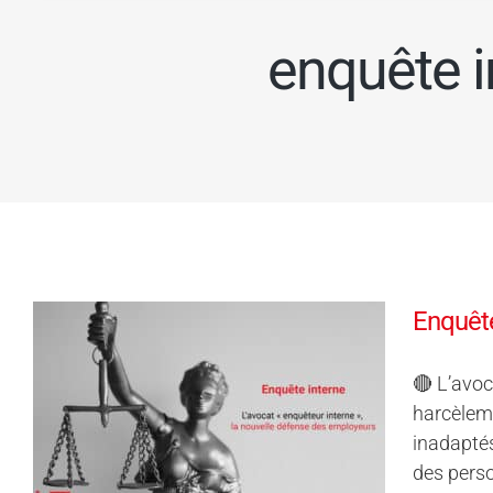
enquête i
Enquête
🔴 L’avoc
harcèleme
inadaptés
des perso