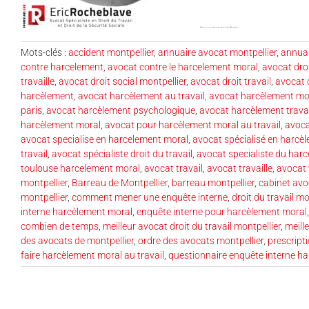
Mots-clés :
accident montpellier
,
annuaire avocat montpellier
,
annuai
contre harcelement
,
avocat contre le harcelement moral
,
avocat droi
travaille
,
avocat droit social montpellier
,
avocat droit travail
,
avocat d
harcèlement
,
avocat harcèlement au travail
,
avocat harcèlement mo
paris
,
avocat harcèlement psychologique
,
avocat harcèlement travai
harcèlement moral
,
avocat pour harcèlement moral au travail
,
avoc
avocat specialise en harcelement moral
,
avocat spécialisé en harcè
travail
,
avocat spécialiste droit du travail
,
avocat specialiste du har
toulouse harcelement moral
,
avocat travail
,
avocat travaille
,
avocat t
montpellier
,
Barreau de Montpellier
,
barreau montpellier
,
cabinet avo
montpellier
,
comment mener une enquête interne
,
droit du travail mo
interne harcèlement moral
,
enquête interne pour harcèlement moral
combien de temps
,
meilleur avocat droit du travail montpellier
,
meill
des avocats de montpellier
,
ordre des avocats montpellier
,
prescript
faire harcèlement moral au travail
,
questionnaire enquête interne h