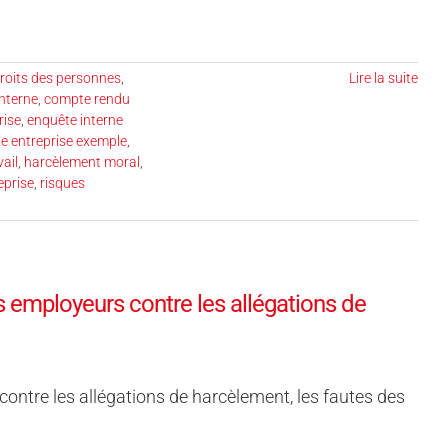
droits des personnes
,
Lire la suite
nterne
,
compte rendu
rise
,
enquête interne
ne entreprise exemple
,
ail
,
harcèlement moral
,
eprise
,
risques
s employeurs contre les allégations de
contre les allégations de harcèlement, les fautes des