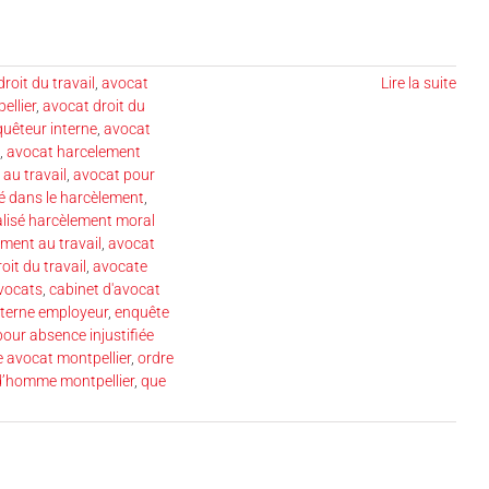
roit du travail
,
avocat
Lire la suite
ellier
,
avocat droit du
uêteur interne
,
avocat
,
avocat harcelement
au travail
,
avocat pour
é dans le harcèlement
,
alisé harcèlement moral
ement au travail
,
avocat
oit du travail
,
avocate
avocats
,
cabinet d'avocat
nterne employeur
,
enquête
pour absence injustifiée
e avocat montpellier
,
ordre
d’homme montpellier
,
que