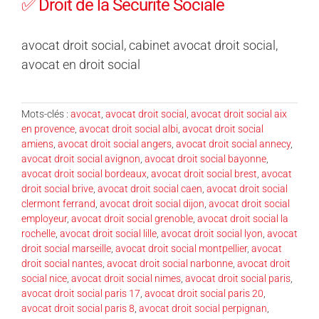
✅ Droit de la Sécurité Sociale
avocat droit social, cabinet avocat droit social,
avocat en droit social
Mots-clés :
avocat
,
avocat droit social
,
avocat droit social aix
en provence
,
avocat droit social albi
,
avocat droit social
amiens
,
avocat droit social angers
,
avocat droit social annecy
,
avocat droit social avignon
,
avocat droit social bayonne
,
avocat droit social bordeaux
,
avocat droit social brest
,
avocat
droit social brive
,
avocat droit social caen
,
avocat droit social
clermont ferrand
,
avocat droit social dijon
,
avocat droit social
employeur
,
avocat droit social grenoble
,
avocat droit social la
rochelle
,
avocat droit social lille
,
avocat droit social lyon
,
avocat
droit social marseille
,
avocat droit social montpellier
,
avocat
droit social nantes
,
avocat droit social narbonne
,
avocat droit
social nice
,
avocat droit social nimes
,
avocat droit social paris
,
avocat droit social paris 17
,
avocat droit social paris 20
,
avocat droit social paris 8
,
avocat droit social perpignan
,