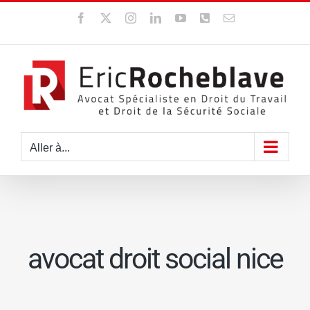
Passer
Facebook
X
Instagram
LinkedIn
YouTube
WhatsApp
Email
au
contenu
Aller à...
avocat droit social nice