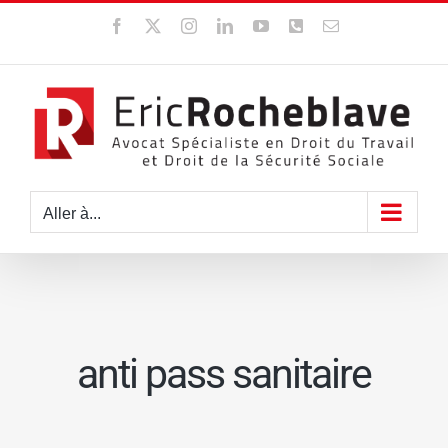
Passer
Facebook
X
Instagram
LinkedIn
YouTube
WhatsApp
Email
au
contenu
Aller à...
anti pass sanitaire