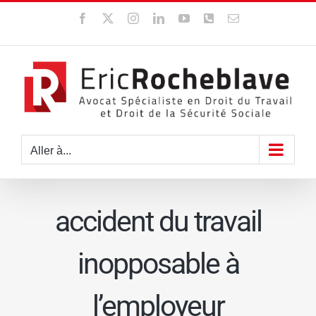
Passer
Facebook
X
Instagram
LinkedIn
YouTube
WhatsApp
Email
au
contenu
Aller à...
accident du travail
inopposable à
l’employeur