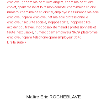
employeur
,
cpam maine et loire angers
,
cpam maine et loire
cholet
,
cpam maine et loire mon compte
,
cpam maine et loire
numero
,
cpam maine et loire tel
,
employeur assurance maladie
,
employeur cpam
,
employeur et maladie professionnelle
,
employeur securite sociale
,
inopposabilité
,
inopposabilité
accident du travail
,
Inopposabilité maladie professionnelle et
faute inexcusable
,
numéro cpam employeur 3679
,
plateforme
employeur cpam
,
telephone cpam employeur 3646
Lire la suite
Maître Eric
ROCHEBLAVE