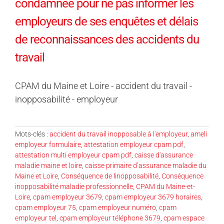
condamnée pour ne pas informer les
employeurs de ses enquêtes et délais
de reconnaissances des accidents du
travail
CPAM du Maine et Loire - accident du travail -
inopposabilité - employeur
Mots-clés :
accident du travail inopposable à l'employeur
,
ameli
employeur formulaire
,
attestation employeur cpam pdf
,
attestation multi employeur cpam pdf
,
caisse d'assurance
maladie maine et loire
,
caisse primaire d’assurance maladie du
Maine et Loire
,
Conséquence de linopposabilité
,
Conséquence
inopposabilité maladie professionnelle
,
CPAM du Maine-et-
Loire
,
cpam employeur 3679
,
cpam employeur 3679 horaires
,
cpam employeur 75
,
cpam employeur numéro
,
cpam
employeur tel
,
cpam employeur téléphone 3679
,
cpam espace