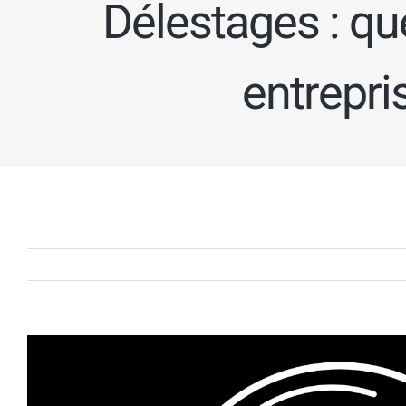
Délestages : qu
entrepris
Voir
l'image
agrandie