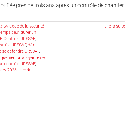
fiée près de trois ans après un contrôle de chantier.
43-59 Code de la sécurité
Lire la suite
temps peut durer un
F
,
Contrôle URSSAF
,
ontrôle URSSAF
,
délai
de se défendre URSSAF
,
quement à la loyauté de
que contrôle URSSAF
,
 mars 2026
,
vice de