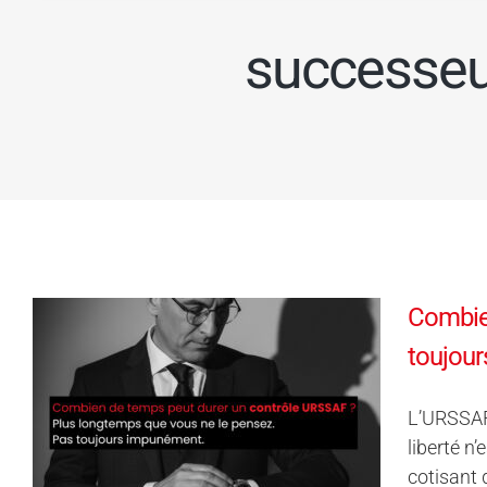
successeu
Combien
toujou
L’URSSAF 
liberté n
cotisant 