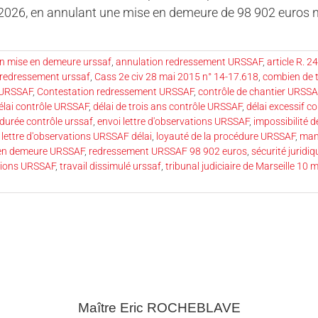
026, en annulant une mise en demeure de 98 902 euros noti
n mise en demeure urssaf
,
annulation redressement URSSAF
,
article R. 2
redressement urssaf
,
Cass 2e civ 28 mai 2015 n° 14-17.618
,
combien de 
 URSSAF
,
Contestation redressement URSSAF
,
contrôle de chantier URSSA
élai contrôle URSSAF
,
délai de trois ans contrôle URSSAF
,
délai excessif c
durée contrôle urssaf
,
envoi lettre d'observations URSSAF
,
impossibilité 
,
lettre d'observations URSSAF délai
,
loyauté de la procédure URSSAF
,
man
 en demeure URSSAF
,
redressement URSSAF 98 902 euros
,
sécurité juridi
ations URSSAF
,
travail dissimulé urssaf
,
tribunal judiciaire de Marseille 10
Maître Eric
ROCHEBLAVE