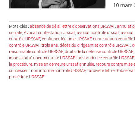
10 mars 2
Mots-clés :
absence de délai lettre d'observations URSSAF
,
annulatio
sociale
,
Avocat contestation Urssaf
,
avocat contrôle urssaf
,
avocat 
contrôle URSSAF
,
confiance légitime URSSAF
,
contestation contrôle
contrôle URSSAF trois ans
,
décès du dirigeant et contrôle URSSAF
,
d
raisonnable contrôle URSSAF
,
droits de la défense contrôle URSSAF
,
impossibilité documentaire URSSAF
,
jurisprudence contrôle URSSAF
la procédure
,
mise en demeure urssaf annulée
,
recours contre mise
successeur non informé contrôle URSSAF
,
tardiveté lettre d'observ
procédure URSSAF