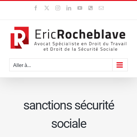
Passer
Facebook
X
Instagram
LinkedIn
YouTube
WhatsApp
Email
au
contenu
Aller à...
sanctions sécurité
sociale