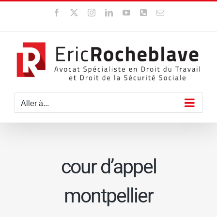
Passer
Facebook
X
Instagram
LinkedIn
YouTube
WhatsApp
Email
au
contenu
Aller à...
cour d’appel
montpellier